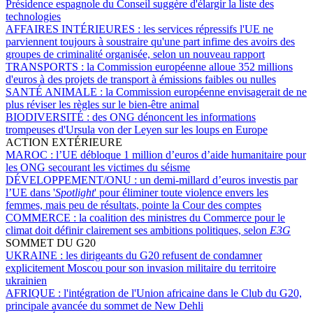
Présidence espagnole du Conseil suggère d'élargir la liste des
technologies
AFFAIRES INTÉRIEURES :
les services répressifs l'UE ne
parviennent toujours à soustraire qu'une part infime des avoirs des
groupes de criminalité organisée, selon un nouveau rapport
TRANSPORTS :
la Commission européenne alloue 352 millions
d'euros à des projets de transport à émissions faibles ou nulles
SANTÉ ANIMALE :
la Commission européenne envisagerait de ne
plus réviser les règles sur le bien-être animal
BIODIVERSITÉ :
des ONG dénoncent les informations
trompeuses d'Ursula von der Leyen sur les loups en Europe
ACTION EXTÉRIEURE
MAROC :
l’UE débloque 1 million d’euros d’aide humanitaire pour
les ONG secourant les victimes du séisme
DÉVELOPPEMENT/ONU :
un demi-millard d’euros investis par
l’UE dans '
Spotlight
' pour éliminer toute violence envers les
femmes, mais peu de résultats, pointe la Cour des comptes
COMMERCE :
la coalition des ministres du Commerce pour le
climat doit définir clairement ses ambitions politiques, selon
E3G
SOMMET DU G20
UKRAINE :
les dirigeants du G20 refusent de condamner
explicitement Moscou pour son invasion militaire du territoire
ukrainien
AFRIQUE :
l'intégration de l'Union africaine dans le Club du G20,
principale avancée du sommet de New Dehli