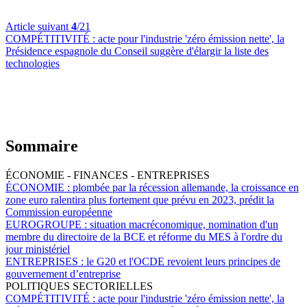
Article suivant
4
/21
COMPÉTITIVITÉ :
acte pour l'industrie 'zéro émission nette', la
Présidence espagnole du Conseil suggère d'élargir la liste des
technologies
Sommaire
ÉCONOMIE - FINANCES - ENTREPRISES
ÉCONOMIE :
plombée par la récession allemande, la croissance en
zone euro ralentira plus fortement que prévu en 2023, prédit la
Commission européenne
EUROGROUPE :
situation macréconomique, nomination d'un
membre du directoire de la BCE et réforme du MES à l'ordre du
jour ministériel
ENTREPRISES :
le G20 et l'OCDE revoient leurs principes de
gouvernement d’entreprise
POLITIQUES SECTORIELLES
COMPÉTITIVITÉ :
acte pour l'industrie 'zéro émission nette', la