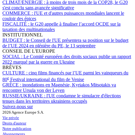
CLIMAT/ÉNERGIE :
à moins de trois mois de la COP28, le G20
s'est conclu sans avancée significative
COMMERCE :
l'UE et d'autres puissances mondiales lancent le
couloir des épices
FISCALITÉ :
le G20 appelle à finaliser l’accord OCDE sur la
taxation des multinationales
INSTITUTIONNEL
BUDGET :
le Conseil de l'UE présentera sa position sur le budget
de l’UE 2024 en plénière du PE, le 13 septembre
CONSEIL DE L'EUROPE
SOCIAL :
Le Comité européen des droits sociaux publie un rapport
2022 marqué par la guerre en Ukraine
BRÈVES
CULTURE :
cinq films financés par l’UE parmi les vainqueurs du
e
80
Festival international du film de Venise
GRÈCE :
inondations en Magnésie, Kyriakos Mitsotakis va
rencontrer Ursula von der Leyen
RUSSIE/UKRAINE :
l'UE condamne le simulacre d'élections
tenues dans les territoires ukrainiens occupés
Suivez-nous sur
2026 Agence Europe S.A.
Vie privée
Droits d'auteur
Notre publication
Abonnements