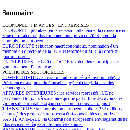
Sommaire
ÉCONOMIE - FINANCES - ENTREPRISES
ÉCONOMIE :
plombée par la récession allemande, la croissance en
zone euro ralentira plus fortement que prévu en 2023, prédit la
Commission européenne
EUROGROUPE :
situation macréconomique, nomination d'un
membre du directoire de la BCE et réforme du MES à l'ordre du
jour ministériel
ENTREPRISES :
le G20 et l'OCDE revoient leurs principes de
gouvernement d’entreprise
POLITIQUES SECTORIELLES
COMPÉTITIVITÉ :
acte pour l'industrie 'zéro émission nette', la
Présidence espagnole du Conseil suggère d'élargir la liste des
technologies
AFFAIRES INTÉRIEURES :
les services répressifs l'UE ne
parviennent toujours à soustraire qu'une part infime des avoirs des
groupes de criminalité organisée, selon un nouveau rapport
TRANSPORTS :
la Commission européenne alloue 352 millions
d'euros à des projets de transport à émissions faibles ou nulles
SANTÉ ANIMALE :
la Commission européenne envisagerait de ne
plus réviser les règles sur le bien-être animal
BIODIVERSITÉ :
des ONG dénoncent les informations