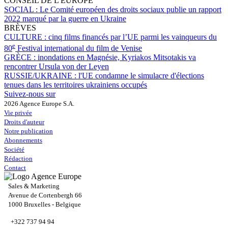
CONSEIL DE L'EUROPE
SOCIAL :
Le Comité européen des droits sociaux publie un rapport
2022 marqué par la guerre en Ukraine
BRÈVES
CULTURE :
cinq films financés par l’UE parmi les vainqueurs du
e
80
Festival international du film de Venise
GRÈCE :
inondations en Magnésie, Kyriakos Mitsotakis va
rencontrer Ursula von der Leyen
RUSSIE/UKRAINE :
l'UE condamne le simulacre d'élections
tenues dans les territoires ukrainiens occupés
Suivez-nous sur
2026 Agence Europe S.A.
Vie privée
Droits d'auteur
Notre publication
Abonnements
Société
Rédaction
Contact
Sales & Marketing
Avenue de Cortenbergh 66
1000 Bruxelles - Belgique
+322 737 94 94