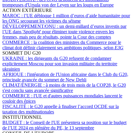
trompeuses d'Ursula von der Leyen sur les loups en Europe
ACTION EXTÉRIEURE
MAROC :
l’UE débloque 1 million d’euros d’aide humanitaire pour
les ONG secourant les victimes du séisme
DÉVELOPPEMENT/ONU :
un demi-millard d’euros investis par
l’UE dans '
Spotlight
' pour éliminer toute violence envers les
femmes, mais peu de résultats, pointe la Cour des comptes
COMMERCE :
la coalition des ministres du Commerce pour le
climat doit définir clairement ses ambitions politiques, selon
E3G
SOMMET DU G20
UKRAINE :
les dirigeants du G20 refusent de condamner
explicitement Moscou pour son invasion militaire du territoire
ukrainien
AFRIQUE :
l'intégration de l'Union africaine dans le Club du G20,
principale avancée du sommet de New Dehli
CLIMAT/ÉNERGIE :
à moins de trois mois de la COP28, le G20
s'est conclu sans avancée significative
COMMERCE :
l'UE et d'autres puissances mondiales lancent le
couloir des épices
FISCALITÉ :
le G20 appelle à finaliser l’accord OCDE sur la
taxation des multinationales
INSTITUTIONNEL
BUDGET :
le Conseil de l'UE présentera sa position sur le budget
de l’UE 2024 en plénière du PE, le 13 septembre