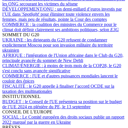
les ONG secourant les victimes du séisme
DÉVELOPPEMENT/ONU :
un demi-millard d’euros investis par
l’UE dans '
Spotlight
' pour éliminer toute violence envers les
femmes, mais peu de résultats, pointe la Cour des comptes
COMMERCE :
la coalition des ministres du Commerce pour le
climat doit définir clairement ses ambitions politiques, selon
E3G
SOMMET DU G20
UKRAINE :
les dirigeants du G20 refusent de condamner
explicitement Moscou pour son invasion militaire du territoire
ukrainien
AFRIQUE :
l'intégration de l'Union africaine dans le Club du G20,
principale avancée du sommet de New Dehli
CLIMAT/ÉNERGIE :
à moins de trois mois de la COP28, le G20
s'est conclu sans avancée significative
COMMERCE :
l'UE et d'autres puissances mondiales lancent le
couloir des épices
FISCALITÉ :
le G20 appelle à finaliser l’accord OCDE sur la
taxation des multinationales
INSTITUTIONNEL
BUDGET :
le Conseil de l'UE présentera sa position sur le budget
de l’UE 2024 en plénière du PE, le 13 septembre
CONSEIL DE L'EUROPE
SOCIAL :
Le Comité européen des droits sociaux publie un rapport
2022 marqué par la guerre en Ukraine
BRÈVES