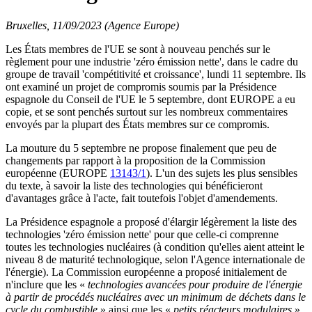
Bruxelles, 11/09/2023 (Agence Europe)
Les États membres de l'UE se sont à nouveau penchés sur le
règlement pour une industrie 'zéro émission nette', dans le cadre du
groupe de travail 'compétitivité et croissance', lundi 11 septembre. Ils
ont examiné un projet de compromis soumis par la Présidence
espagnole du Conseil de l'UE le 5 septembre, dont EUROPE a eu
copie, et se sont penchés surtout sur les nombreux commentaires
envoyés par la plupart des États membres sur ce compromis.
La mouture du 5 septembre ne propose finalement que peu de
changements par rapport à la proposition de la Commission
européenne (EUROPE
13143/1
). L'un des sujets les plus sensibles
du texte, à savoir la liste des technologies qui bénéficieront
d'avantages grâce à l'acte, fait toutefois l'objet d'amendements.
La Présidence espagnole a proposé d'élargir légèrement la liste des
technologies 'zéro émission nette' pour que celle-ci comprenne
toutes les technologies nucléaires (à condition qu'elles aient atteint le
niveau 8 de maturité technologique, selon l'Agence internationale de
l'énergie). La Commission européenne a proposé initialement de
n'inclure que les «
technologies avancées pour produire de l'énergie
à partir de procédés nucléaires avec un minimum de déchets dans le
cycle du combustible
» ainsi que les «
petits réacteurs modulaires
».