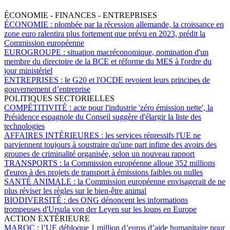
ÉCONOMIE - FINANCES - ENTREPRISES
ÉCONOMIE :
plombée par la récession allemande, la croissance en
zone euro ralentira plus fortement que prévu en 2023, prédit la
Commission européenne
EUROGROUPE :
situation macréconomique, nomination d'un
membre du directoire de la BCE et réforme du MES à l'ordre du
jour ministériel
ENTREPRISES :
le G20 et l'OCDE revoient leurs principes de
gouvernement d’entreprise
POLITIQUES SECTORIELLES
COMPÉTITIVITÉ :
acte pour l'industrie 'zéro émission nette', la
Présidence espagnole du Conseil suggère d'élargir la liste des
technologies
AFFAIRES INTÉRIEURES :
les services répressifs l'UE ne
parviennent toujours à soustraire qu'une part infime des avoirs des
groupes de criminalité organisée, selon un nouveau rapport
TRANSPORTS :
la Commission européenne alloue 352 millions
d'euros à des projets de transport à émissions faibles ou nulles
SANTÉ ANIMALE :
la Commission européenne envisagerait de ne
plus réviser les règles sur le bien-être animal
BIODIVERSITÉ :
des ONG dénoncent les informations
trompeuses d'Ursula von der Leyen sur les loups en Europe
ACTION EXTÉRIEURE
MAROC :
l’UE débloque 1 million d’euros d’aide humanitaire pour