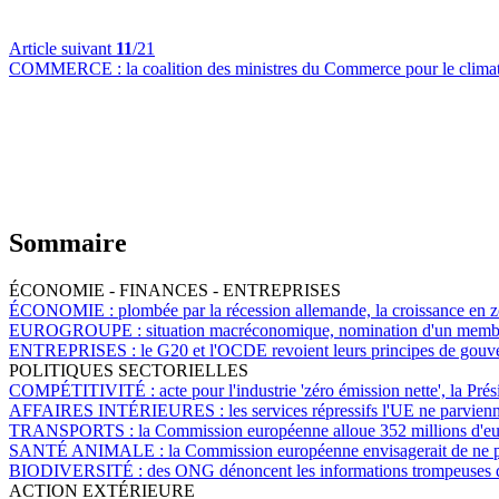
Article suivant
11
/21
COMMERCE :
la coalition des ministres du Commerce pour le climat
Sommaire
ÉCONOMIE - FINANCES - ENTREPRISES
ÉCONOMIE :
plombée par la récession allemande, la croissance en 
EUROGROUPE :
situation macréconomique, nomination d'un membre
ENTREPRISES :
le G20 et l'OCDE revoient leurs principes de gouv
POLITIQUES SECTORIELLES
COMPÉTITIVITÉ :
acte pour l'industrie 'zéro émission nette', la Pr
AFFAIRES INTÉRIEURES :
les services répressifs l'UE ne parvien
TRANSPORTS :
la Commission européenne alloue 352 millions d'euro
SANTÉ ANIMALE :
la Commission européenne envisagerait de ne plu
BIODIVERSITÉ :
des ONG dénoncent les informations trompeuses d
ACTION EXTÉRIEURE