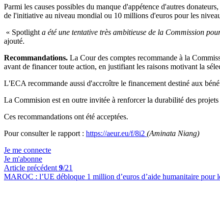
Parmi les causes possibles du manque d'appétence d'autres donateurs, i
de l'initiative au niveau mondial ou 10 millions d'euros pour les nivea
«
Spotlight
a été une tentative très ambitieuse de la Commission pour s
ajouté.
Recommandations.
La Cour des comptes recommande à la Commission
avant de financer toute action, en justifiant les raisons motivant la sél
L'ECA recommande aussi d'accroître le financement destiné aux bénéfi
La Commision est en outre invitée à renforcer la durabilité des projets
Ces recommandations ont été acceptées.
Pour consulter le rapport :
https://aeur.eu/f/8i2
(Aminata Niang)
Je me connecte
Je m'abonne
Article précédent
9
/21
MAROC :
l’UE débloque 1 million d’euros d’aide humanitaire pour 