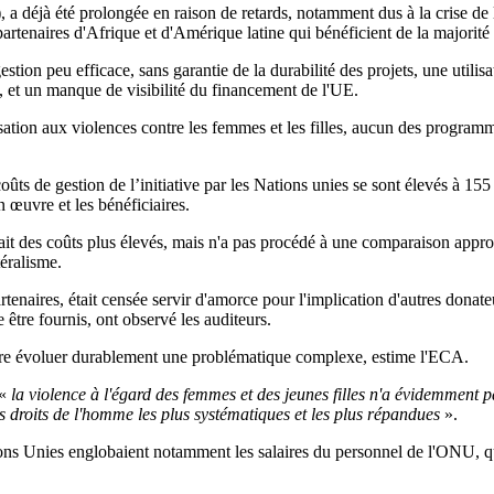
), a déjà été prolongée en raison de retards, notamment dus à la crise d
 partenaires d'Afrique et d'Amérique latine qui bénéficient de la majori
stion peu efficace, sans garantie de la durabilité des projets, une utilisa
, et un manque de visibilité du financement de l'UE.
isation aux violences contre les femmes et les filles, aucun des progra
coûts de gestion de l’initiative par les Nations unies se sont élevés à 155 
n œuvre et les bénéficiaires.
it des coûts plus élevés, mais n'a pas procédé à une comparaison approfo
téralisme.
rtenaires, était censée servir d'amorce pour l'implication d'autres donate
être fournis, ont observé les auditeurs.
ire évoluer durablement une problématique complexe, estime l'ECA.
«
la violence à l'égard des femmes et des jeunes filles n'a évidemment 
es droits de l'homme les plus systématiques et les plus répandues
».
ations Unies englobaient notamment les salaires du personnel de l'ONU, 