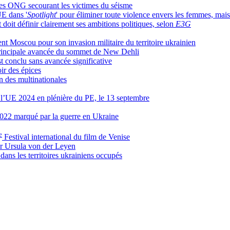
les ONG secourant les victimes du séisme
UE dans '
Spotlight
' pour éliminer toute violence envers les femmes, mais
 doit définir clairement ses ambitions politiques, selon
E3G
nt Moscou pour son invasion militaire du territoire ukrainien
 principale avancée du sommet de New Dehli
t conclu sans avancée significative
ir des épices
n des multinationales
e l’UE 2024 en plénière du PE, le 13 septembre
2022 marqué par la guerre en Ukraine
e
Festival international du film de Venise
er Ursula von der Leyen
dans les territoires ukrainiens occupés