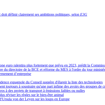
 doit définir clairement ses ambitions politiques, selon
E3G
zone euro ralentira plus fortement que prévu en 2023, prédit la Commis
 du directoire de la BCE et réforme du MES à l'ordre du jour ministér
ernement d’entreprise
ésidence espagnole du Conseil suggère d'élargir la liste des technologies
nent toujours à soustraire qu'une part infime des avoirs des groupes de 
s à des projets de transport à émissions faibles ou nulles
s réviser les règles sur le bien-être animal
'Ursula von der Leyen sur les loups en Europe