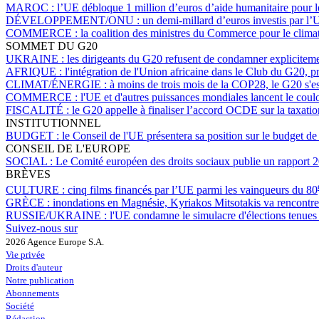
MAROC :
l’UE débloque 1 million d’euros d’aide humanitaire pour 
DÉVELOPPEMENT/ONU :
un demi-millard d’euros investis par l’
COMMERCE :
la coalition des ministres du Commerce pour le climat
SOMMET DU G20
UKRAINE :
les dirigeants du G20 refusent de condamner expliciteme
AFRIQUE :
l'intégration de l'Union africaine dans le Club du G20,
CLIMAT/ÉNERGIE :
à moins de trois mois de la COP28, le G20 s'es
COMMERCE :
l'UE et d'autres puissances mondiales lancent le coulo
FISCALITÉ :
le G20 appelle à finaliser l’accord OCDE sur la taxatio
INSTITUTIONNEL
BUDGET :
le Conseil de l'UE présentera sa position sur le budget d
CONSEIL DE L'EUROPE
SOCIAL :
Le Comité européen des droits sociaux publie un rapport 
BRÈVES
CULTURE :
cinq films financés par l’UE parmi les vainqueurs du 80
GRÈCE :
inondations en Magnésie, Kyriakos Mitsotakis va rencontr
RUSSIE/UKRAINE :
l'UE condamne le simulacre d'élections tenues 
Suivez-nous sur
2026 Agence Europe S.A.
Vie privée
Droits d'auteur
Notre publication
Abonnements
Société
Rédaction