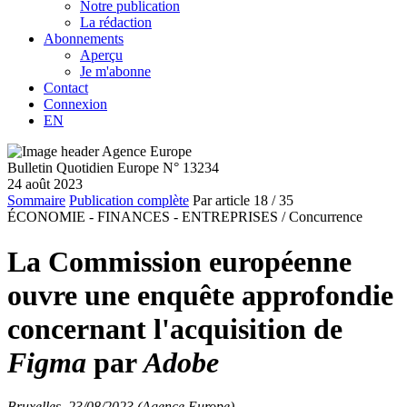
Notre publication
La rédaction
Abonnements
Aperçu
Je m'abonne
Contact
Connexion
EN
Bulletin Quotidien Europe N° 13234
24 août 2023
Sommaire
Publication complète
Par article
18
/ 35
ÉCONOMIE - FINANCES - ENTREPRISES /
Concurrence
La Commission européenne
ouvre une enquête approfondie
concernant l'acquisition de
Figma
par
Adobe
Bruxelles, 23/08/2023 (Agence Europe)