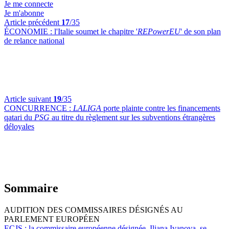
Je me connecte
Je m'abonne
Article précédent
17
/35
ÉCONOMIE :
l'Italie soumet le chapitre '
REPowerEU
' de son plan
de relance national
Article suivant
19
/35
CONCURRENCE :
LALIGA
porte plainte contre les financements
qatari du
PSG
au titre du règlement sur les subventions étrangères
déloyales
Sommaire
AUDITION DES COMMISSAIRES DÉSIGNÉS AU
PARLEMENT EUROPÉEN
ECJS :
la commissaire européenne désignée, Iliana Ivanova, se