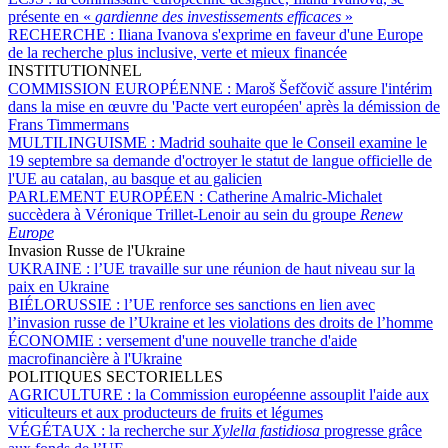
présente en «
gardienne des investissements efficaces
»
RECHERCHE :
Iliana Ivanova s'exprime en faveur d'une Europe
de la recherche plus inclusive, verte et mieux financée
INSTITUTIONNEL
COMMISSION EUROPÉENNE :
Maroš Šefčovič assure l'intérim
dans la mise en œuvre du 'Pacte vert européen' après la démission de
Frans Timmermans
MULTILINGUISME :
Madrid souhaite que le Conseil examine le
19 septembre sa demande d'octroyer le statut de langue officielle de
l'UE au catalan, au basque et au galicien
PARLEMENT EUROPÉEN :
Catherine Amalric-Michalet
succèdera à Véronique Trillet-Lenoir au sein du groupe
Renew
Europe
Invasion Russe de l'Ukraine
UKRAINE :
l’UE travaille sur une réunion de haut niveau sur la
paix en Ukraine
BIÉLORUSSIE :
l’UE renforce ses sanctions en lien avec
l’invasion russe de l’Ukraine et les violations des droits de l’homme
ÉCONOMIE :
versement d'une nouvelle tranche d'aide
macrofinancière à l'Ukraine
POLITIQUES SECTORIELLES
AGRICULTURE :
la Commission européenne assouplit l'aide aux
viticulteurs et aux producteurs de fruits et légumes
VÉGÉTAUX :
la recherche sur
Xylella fastidiosa
progresse grâce