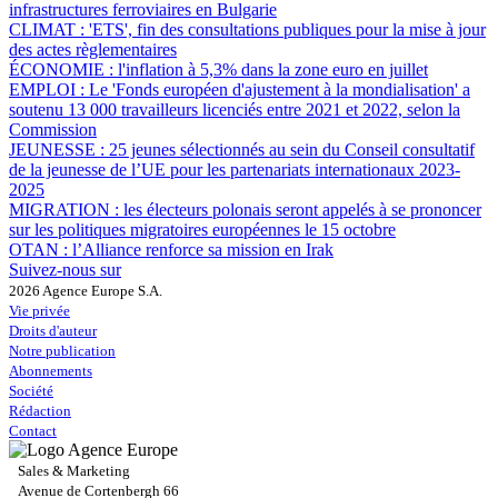
infrastructures ferroviaires en Bulgarie
CLIMAT :
'ETS', fin des consultations publiques pour la mise à jour
des actes règlementaires
ÉCONOMIE :
l'inflation à 5,3% dans la zone euro en juillet
EMPLOI :
Le 'Fonds européen d'ajustement à la mondialisation' a
soutenu 13 000 travailleurs licenciés entre 2021 et 2022, selon la
Commission
JEUNESSE :
25 jeunes sélectionnés au sein du Conseil consultatif
de la jeunesse de l’UE pour les partenariats internationaux 2023-
2025
MIGRATION :
les électeurs polonais seront appelés à se prononcer
sur les politiques migratoires européennes le 15 octobre
OTAN :
l’Alliance renforce sa mission en Irak
Suivez-nous sur
2026 Agence Europe S.A.
Vie privée
Droits d'auteur
Notre publication
Abonnements
Société
Rédaction
Contact
Sales & Marketing
Avenue de Cortenbergh 66