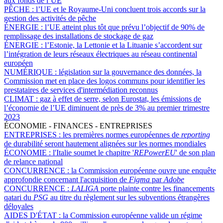
aux fonds de l’UE
PÊCHE :
l’UE et le Royaume-Uni concluent trois accords sur la
gestion des activités de pêche
ÉNERGIE :
l’UE atteint plus tôt que prévu l’objectif de 90% de
remplissage des installations de stockage de gaz
ÉNERGIE :
l’Estonie, la Lettonie et la Lituanie s’accordent sur
l’intégration de leurs réseaux électriques au réseau continental
européen
NUMÉRIQUE :
législation sur la gouvernance des données, la
Commission met en place des logos communs pour identifier les
prestataires de services d'intermédiation reconnus
CLIMAT :
gaz à effet de serre, selon Eurostat, les émissions de
l’économie de l’UE diminuent de près de 3% au premier trimestre
2023
ÉCONOMIE - FINANCES - ENTREPRISES
ENTREPRISES :
les premières normes européennes de
reporting
de durabilité seront hautement alignées sur les normes mondiales
ÉCONOMIE :
l'Italie soumet le chapitre '
REPowerEU
' de son plan
de relance national
CONCURRENCE :
la Commission européenne ouvre une enquête
approfondie concernant l'acquisition de
Figma
par
Adobe
CONCURRENCE :
LALIGA
porte plainte contre les financements
qatari du
PSG
au titre du règlement sur les subventions étrangères
déloyales
AIDES D'ÉTAT :
la Commission européenne valide un régime