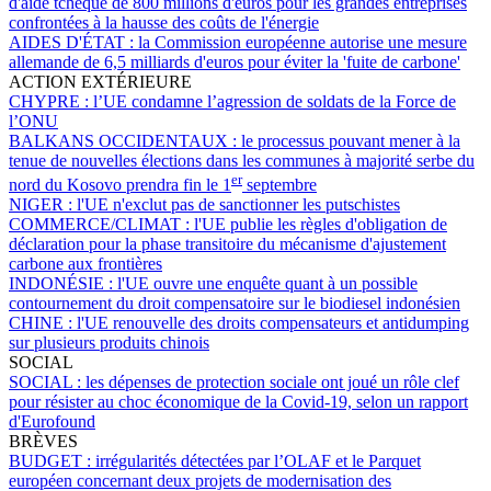
d'aide tchèque de 800 millions d'euros pour les grandes entreprises
confrontées à la hausse des coûts de l'énergie
AIDES D'ÉTAT :
la Commission européenne autorise une mesure
allemande de 6,5 milliards d'euros pour éviter la 'fuite de carbone'
ACTION EXTÉRIEURE
CHYPRE :
l’UE condamne l’agression de soldats de la Force de
l’ONU
BALKANS OCCIDENTAUX :
le processus pouvant mener à la
tenue de nouvelles élections dans les communes à majorité serbe du
er
nord du Kosovo prendra fin le 1
septembre
NIGER :
l'UE n'exclut pas de sanctionner les putschistes
COMMERCE/CLIMAT :
l'UE publie les règles d'obligation de
déclaration pour la phase transitoire du mécanisme d'ajustement
carbone aux frontières
INDONÉSIE :
l'UE ouvre une enquête quant à un possible
contournement du droit compensatoire sur le biodiesel indonésien
CHINE :
l'UE renouvelle des droits compensateurs et antidumping
sur plusieurs produits chinois
SOCIAL
SOCIAL :
les dépenses de protection sociale ont joué un rôle clef
pour résister au choc économique de la Covid-19, selon un rapport
d'Eurofound
BRÈVES
BUDGET :
irrégularités détectées par l’OLAF et le Parquet
européen concernant deux projets de modernisation des