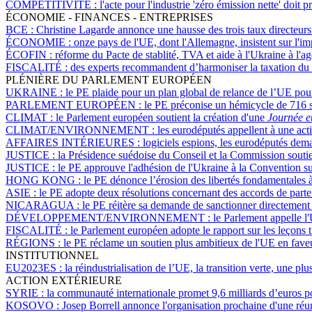
COMPÉTITIVITÉ :
l'acte pour l'industrie 'zéro émission nette' do
ÉCONOMIE - FINANCES - ENTREPRISES
BCE :
Christine Lagarde annonce une hausse des trois taux directeurs
ÉCONOMIE :
onze pays de l'UE, dont l'Allemagne, insistent sur l'im
ÉCOFIN :
réforme du Pacte de stablité, TVA et aide à l'Ukraine à l'
FISCALITÉ :
des experts recommandent d’harmoniser la taxation du
PLÉNIÈRE DU PARLEMENT EUROPÉEN
UKRAINE :
le PE plaide pour un plan global de relance de l’UE pou
PARLEMENT EUROPÉEN :
le PE préconise un hémicycle de 716 s
CLIMAT :
le Parlement européen soutient la création d'une
Journée e
CLIMAT/ENVIRONNEMENT :
les eurodéputés appellent à une acti
AFFAIRES INTÉRIEURES :
logiciels espions, les eurodéputés dema
JUSTICE :
la Présidence suédoise du Conseil et la Commission souti
JUSTICE :
le PE approuve l'adhésion de l'Ukraine à la Convention su
HONG KONG :
le PE dénonce l’érosion des libertés fondamentales 
ASIE :
le PE adopte deux résolutions concernant des accords de parten
NICARAGUA :
le PE réitère sa demande de sanctionner directement 
DÉVELOPPEMENT/ENVIRONNEMENT :
le Parlement appelle l
FISCALITÉ :
le Parlement européen adopte le rapport sur les leçons 
RÉGIONS :
le PE réclame un soutien plus ambitieux de l'UE en faveu
INSTITUTIONNEL
EU2023ES :
la réindustrialisation de l’UE, la transition verte, une p
ACTION EXTÉRIEURE
SYRIE :
la communauté internationale promet 9,6 milliards d’euros po
KOSOVO :
Josep Borrell annonce l'organisation prochaine d'une réun