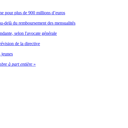
e pour plus de 900 millions d’euros
 au-delà du remboursement des mensualités
ndante, selon l'avocate générale
évision de la directive
s jeunes
re à part entière
»