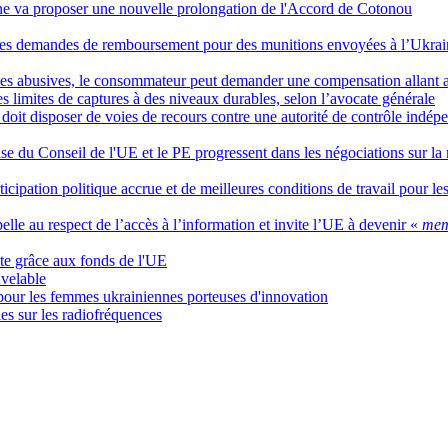
nne va proposer une nouvelle prolongation de l'Accord de Cotonou
 des demandes de remboursement pour des munitions envoyées à l’Ukrain
uses abusives, le consommateur peut demander une compensation allant
s limites de captures à des niveaux durables, selon l’avocate générale
doit disposer de voies de recours contre une autorité de contrôle indépe
se du Conseil de l'UE et le PE progressent dans les négociations sur la r
ipation politique accrue et de meilleures conditions de travail pour le
lle au respect de l’accès à l’information et invite l’UE à devenir «
memb
lte grâce aux fonds de l'UE
uvelable
 pour les femmes ukrainiennes porteuses d'innovation
es sur les radiofréquences