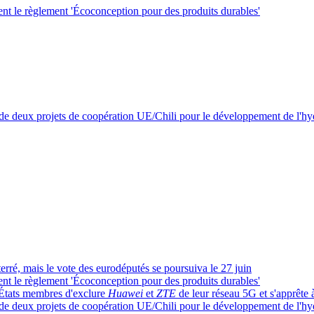
ent le règlement 'Écoconception pour des produits durables'
de deux projets de coopération UE/Chili pour le développement de l'h
nterré, mais le vote des eurodéputés se poursuiva le 27 juin
ent le règlement 'Écoconception pour des produits durables'
 États membres d'exclure
Huawei
et
ZTE
de leur réseau 5G et s'apprête à
de deux projets de coopération UE/Chili pour le développement de l'h