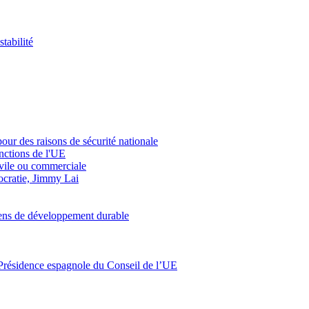
tabilité
our des raisons de sécurité nationale
nctions de l'UE
ivile ou commerciale
ocratie, Jimmy Lai
usiens de développement durable
 la Présidence espagnole du Conseil de l’UE