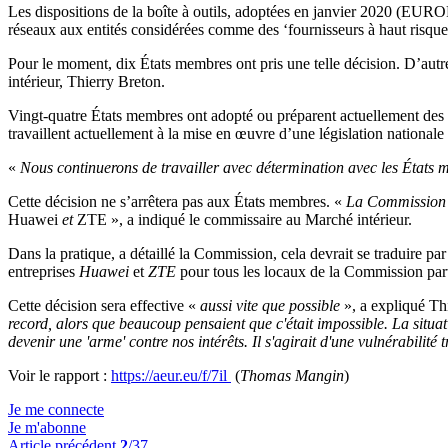
Les dispositions de la boîte à outils, adoptées en janvier 2020 (EU
réseaux aux entités considérées comme des ‘fournisseurs à haut risque
Pour le moment, dix États membres ont pris une telle décision. D’aut
intérieur, Thierry Breton.
Vingt-quatre États membres ont adopté ou préparent actuellement des mes
travaillent actuellement à la mise en œuvre d’une législation nationale 
«
Nous continuerons de travailler avec détermination avec les États m
Cette décision ne s’arrêtera pas aux États membres. «
La Commission ap
Huawei
et
ZTE », a indiqué le commissaire au Marché intérieur.
Dans la pratique, a détaillé la Commission, cela devrait se traduire p
entreprises
Huawei
et
ZTE
pour tous les locaux de la Commission parto
Cette décision sera effective «
aussi vite que possible
», a expliqué Th
record, alors que beaucoup pensaient que c'était impossible. La situa
devenir une 'arme' contre nos intérêts. Il s'agirait d'une vulnérabilit
Voir le rapport :
https://aeur.eu/f/7il
(
Thomas Mangin
)
Je me connecte
Je m'abonne
Article précédent
2
/37