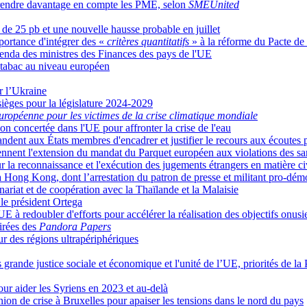
it prendre davantage en compte les PME, selon
SMEUnited
 de 25 pb et une nouvelle hausse probable en juillet
portance d'intégrer des «
critères quantitatifs
» à la réforme du Pacte de s
agenda des ministres des Finances des pays de l'UE
 tabac au niveau européen
r l’Ukraine
ièges pour la législature 2024-2029
uropéenne pour les victimes de la crise climatique mondiale
on concertée dans l'UE pour affronter la crise de l'eau
ndent aux États membres d'encadrer et justifier le recours aux écoutes p
ennent l'extension du mandat du Parquet européen aux violations des sa
r la reconnaissance et l'exécution des jugements étrangers en matière c
à Hong Kong, dont l’arrestation du patron de presse et militant pro-dém
ariat et de coopération avec la Thaïlande et la Malaisie
le président Ortega
'UE à redoubler d'efforts pour accélérer la réalisation des objectifs on
tirées des
Pandora Papers
r des régions ultrapériphériques
lus grande justice sociale et économique et l'unité de l’UE, priorités de
ur aider les Syriens en 2023 et au-delà
ion de crise à Bruxelles pour apaiser les tensions dans le nord du pays