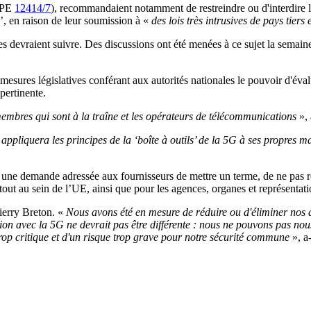
ROPE
12414/7
), recommandaient notamment de restreindre ou d'interdire l'u
’, en raison de leur soumission à «
des lois très intrusives de pays tier
res devraient suivre. Des discussions ont été menées à ce sujet la sem
ures législatives conférant aux autorités nationales le pouvoir d'évaluer
pertinente.
embres qui sont à la traîne et les opérateurs de télécommunications
»,
pliquera les principes de la ‘boîte à outils’ de la 5G à ses propres ma
ar une demande adressée aux fournisseurs de mettre un terme, de ne pas 
ut au sein de l’UE, ainsi que pour les agences, organes et représentat
ierry Breton. «
Nous avons été en mesure de réduire ou d'éliminer nos d
tion avec la 5G ne devrait pas être différente : nous ne pouvons pas no
é trop critique et d'un risque trop grave pour notre sécurité commune
», a