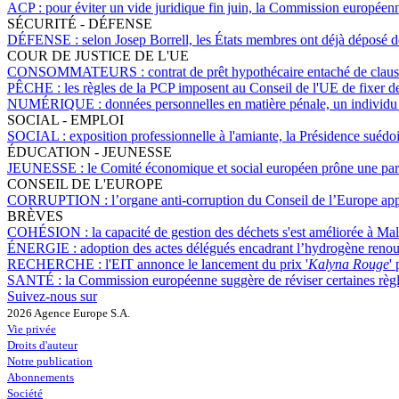
ACP :
pour éviter un vide juridique fin juin, la Commission europée
SÉCURITÉ - DÉFENSE
DÉFENSE :
selon Josep Borrell, les États membres ont déjà déposé
COUR DE JUSTICE DE L'UE
CONSOMMATEURS :
contrat de prêt hypothécaire entaché de cla
PÊCHE :
les règles de la PCP imposent au Conseil de l'UE de fixer de
NUMÉRIQUE :
données personnelles en matière pénale, un individu 
SOCIAL - EMPLOI
SOCIAL :
exposition professionnelle à l'amiante, la Présidence suédoi
ÉDUCATION - JEUNESSE
JEUNESSE :
le Comité économique et social européen prône une partic
CONSEIL DE L'EUROPE
CORRUPTION :
l’organe anti-corruption du Conseil de l’Europe appe
BRÈVES
COHÉSION :
la capacité de gestion des déchets s'est améliorée à Ma
ÉNERGIE :
adoption des actes délégués encadrant l’hydrogène reno
RECHERCHE :
l'EIT annonce le lancement du prix '
Kalyna Rouge
'
SANTÉ :
la Commission européenne suggère de réviser certaines règl
Suivez-nous sur
2026 Agence Europe S.A.
Vie privée
Droits d'auteur
Notre publication
Abonnements
Société