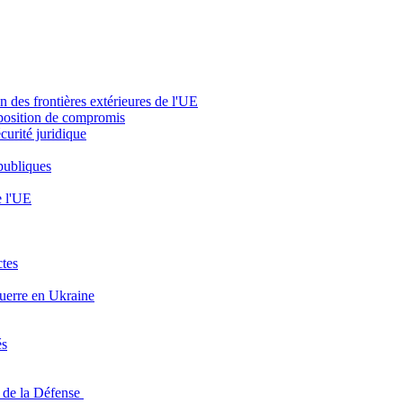
 des frontières extérieures de l'UE
oposition de compromis
curité juridique
 publiques
e l'UE
ctes
guerre en Ukraine
és
n de la Défense