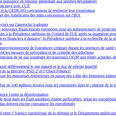
 en puissance en réponse immédiate aux séismes dévastateurs
son pays avec l’UE
'UE et la CEDEAO conviennent de renforcer leur coopération
rt des Américains des mini-concessions sur l'IRA
visés sur l'approche à adopter
 nouveaux financements européens pour les infrastructures de protection
ques à la Présidence suédoise du Conseil de l'UE après sa quatrième pr
ces financiers à distance', la Présidence suédoise à la recherche de la sé
ue
approvisionnement de fournitures critiques durant les urgences de santé
nt les mesures de prévention et de contrôle des infections
mission de ne pas soustraire les nouveaux OGM aux règles actuelles d
xer différemment le gaz naturel et le gaz de pétrole liquéfié
de la directive 'PSD 2' et l'
‘Open Finance’
pour les entreprises énergivores en raison des coûts des émissions indire
 de 100 millions d'euros pour les entreprises dans le contexte de la 
lience contre la désinformation
e droit dans les États membres restent perfectibles, selon les eurodéput
édias doivent encore convaincre les eurodéputés
if entre l’Agence européenne de la défense et le Département américai