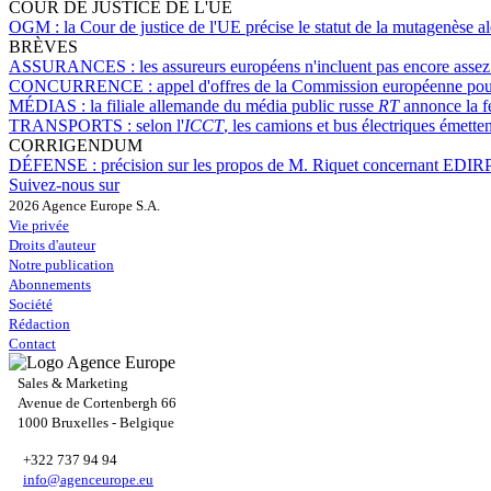
COUR DE JUSTICE DE L'UE
OGM :
la Cour de justice de l'UE précise le statut de la mutagenèse a
BRÈVES
ASSURANCES :
les assureurs européens n'incluent pas encore ass
CONCURRENCE :
appel d'offres de la Commission européenne pour 
MÉDIAS :
la filiale allemande du média public russe
RT
annonce la f
TRANSPORTS :
selon l'
ICCT
, les camions et bus électriques émette
CORRIGENDUM
DÉFENSE :
précision sur les propos de M. Riquet concernant EDI
Suivez-nous sur
2026 Agence Europe S.A.
Vie privée
Droits d'auteur
Notre publication
Abonnements
Société
Rédaction
Contact
Sales & Marketing
Avenue de Cortenbergh 66
1000 Bruxelles - Belgique
+322 737 94 94
info@agenceurope.eu