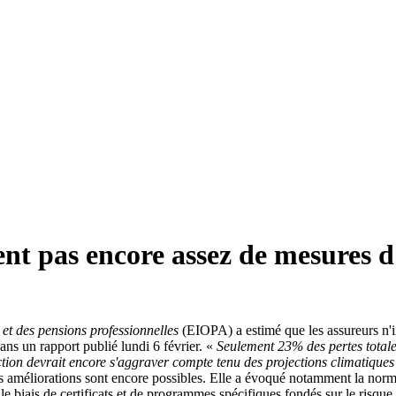
ent pas encore assez de mesures
et des pensions professionnelles
(EIOPA) a estimé que les assureurs n'
ns un rapport publié lundi 6 février. «
Seulement 23% des pertes total
ction devrait encore s'aggraver compte tenu des projections climatiques
es améliorations sont encore possibles. Elle a évoqué notamment la nor
 biais de certificats et de programmes spécifiques fondés sur le risque.