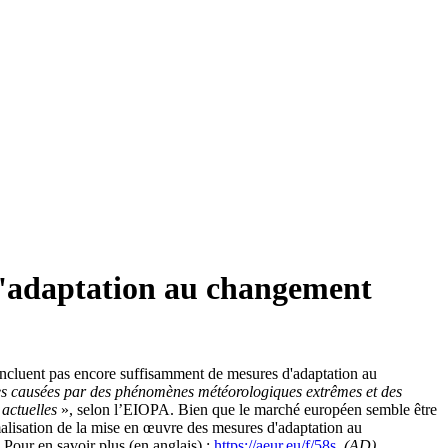
 d'adaptation au changement
incluent pas encore suffisamment de mesures d'adaptation au
es causées par des phénomènes météorologiques extrêmes et des
 actuelles
», selon l’EIOPA. Bien que le marché européen semble être
malisation de la mise en œuvre des mesures d'adaptation au
 Pour en savoir plus (en anglais) :
https://aeur.eu/f/58s
(AD)