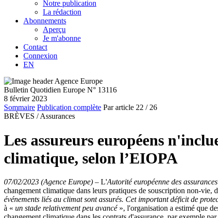
Notre publication
La rédaction
Abonnements
Aperçu
Je m'abonne
Contact
Connexion
EN
Bulletin Quotidien Europe N° 13116
8 février 2023
Sommaire
Publication complète
Par article
22
/ 26
BRÈVES /
Assurances
Les assureurs européens n'inclu
climatique, selon l’EIOPA
07/02/2023 (Agence Europe)
–
L'
Autorité européenne des assurances 
changement climatique dans leurs pratiques de souscription non-vie, da
événements liés au climat sont assurés. Cet important déficit de prote
à «
un stade relativement peu avancé
», l'organisation a estimé que d
changement climatique dans les contrats d'assurance, par exemple par le