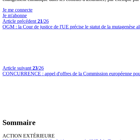
Je me connecte
Je m'abonne
Article précédent
21
/26
OGM :
la Cour de justice de l'UE précise le statut de la mutagenèse a
Article suivant
23
/26
CONCURRENCE :
appel d'offres de la Commission européenne pour 
Sommaire
ACTION EXTÉRIEURE