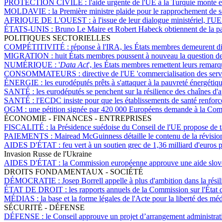
PROTECTION CIVILE :
l'aide urgente de l'UE à la Turquie monte
MOLDAVIE :
la Première ministre plaide pour le rapprochement de 
AFRIQUE DE L'OUEST :
à l'issue de leur dialogue ministériel, l
ÉTATS-UNIS :
Bruno Le Maire et Robert Habeck obtiennent de la pa
POLITIQUES SECTORIELLES
COMPÉTITIVITÉ :
réponse à l'IRA, les États membres demeurent di
MIGRATION :
huit États membres poussent à nouveau la question de
NUMÉRIQUE :
'
Data Act
', les États membres remettent leurs remar
CONSOMMATEURS :
directive de l'UE 'commercialisation des servi
ÉNERGIE :
les eurodéputés prêts à s'attaquer à la pauvreté énergétiq
SANTÉ :
les eurodéputés se penchent sur la résilience des chaînes d'
SANTÉ :
l'ECDC insiste pour que les établissements de santé renforce
OGM :
une pétition signée par 420 000 Européens demande à la Com
ÉCONOMIE - FINANCES - ENTREPRISES
FISCALITÉ :
la Présidence suédoise du Conseil de l'UE propose de ta
PAIEMENTS :
Mairead McGuinness détaille le contenu de la révision 
AIDES D'ÉTAT :
feu vert à un soutien grec de 1,36 milliard d'euros 
Invasion Russe de l'Ukraine
AIDES D'ÉTAT :
la Commission européenne approuve une aide slovène
DROITS FONDAMENTAUX - SOCIÉTÉ
DÉMOCRATIE :
Josep Borrell appelle à plus d'ambition dans la rési
ÉTAT DE DROIT :
les rapports annuels de la Commission sur l'État d
MÉDIAS :
la base et la forme légales de l'Acte pour la liberté des m
SÉCURITÉ - DÉFENSE
DÉFENSE :
le Conseil approuve un projet d’arrangement administrat