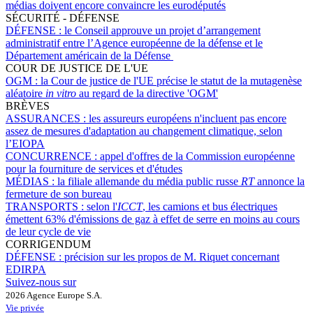
médias doivent encore convaincre les eurodéputés
SÉCURITÉ - DÉFENSE
DÉFENSE :
le Conseil approuve un projet d’arrangement
administratif entre l’Agence européenne de la défense et le
Département américain de la Défense
COUR DE JUSTICE DE L'UE
OGM :
la Cour de justice de l'UE précise le statut de la mutagenèse
aléatoire
in vitro
au regard de la directive 'OGM'
BRÈVES
ASSURANCES :
les assureurs européens n'incluent pas encore
assez de mesures d'adaptation au changement climatique, selon
l’EIOPA
CONCURRENCE :
appel d'offres de la Commission européenne
pour la fourniture de services et d'études
MÉDIAS :
la filiale allemande du média public russe
RT
annonce la
fermeture de son bureau
TRANSPORTS :
selon l'
ICCT
, les camions et bus électriques
émettent 63% d'émissions de gaz à effet de serre en moins au cours
de leur cycle de vie
CORRIGENDUM
DÉFENSE :
précision sur les propos de M. Riquet concernant
EDIRPA
Suivez-nous sur
2026 Agence Europe S.A.
Vie privée