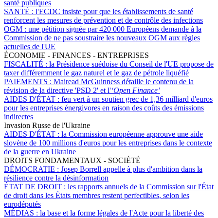
santé publiques
SANTÉ :
l'ECDC insiste pour que les établissements de santé
renforcent les mesures de prévention et de contrôle des infections
OGM :
une pétition signée par 420 000 Européens demande à la
Commission de ne pas soustraire les nouveaux OGM aux règles
actuelles de l'UE
ÉCONOMIE - FINANCES - ENTREPRISES
FISCALITÉ :
la Présidence suédoise du Conseil de l'UE propose de
taxer différemment le gaz naturel et le gaz de pétrole liquéfié
PAIEMENTS :
Mairead McGuinness détaille le contenu de la
révision de la directive 'PSD 2' et l'
‘Open Finance’
AIDES D'ÉTAT :
feu vert à un soutien grec de 1,36 milliard d'euros
pour les entreprises énergivores en raison des coûts des émissions
indirectes
Invasion Russe de l'Ukraine
AIDES D'ÉTAT :
la Commission européenne approuve une aide
slovène de 100 millions d'euros pour les entreprises dans le contexte
de la guerre en Ukraine
DROITS FONDAMENTAUX - SOCIÉTÉ
DÉMOCRATIE :
Josep Borrell appelle à plus d'ambition dans la
résilience contre la désinformation
ÉTAT DE DROIT :
les rapports annuels de la Commission sur l'État
de droit dans les États membres restent perfectibles, selon les
eurodéputés
MÉDIAS :
la base et la forme légales de l'Acte pour la liberté des