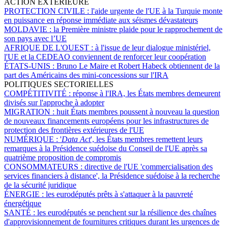
ACTION EXTÉRIEURE
PROTECTION CIVILE :
l'aide urgente de l'UE à la Turquie monte
en puissance en réponse immédiate aux séismes dévastateurs
MOLDAVIE :
la Première ministre plaide pour le rapprochement de
son pays avec l’UE
AFRIQUE DE L'OUEST :
à l'issue de leur dialogue ministériel,
l'UE et la CEDEAO conviennent de renforcer leur coopération
ÉTATS-UNIS :
Bruno Le Maire et Robert Habeck obtiennent de la
part des Américains des mini-concessions sur l'IRA
POLITIQUES SECTORIELLES
COMPÉTITIVITÉ :
réponse à l'IRA, les États membres demeurent
divisés sur l'approche à adopter
MIGRATION :
huit États membres poussent à nouveau la question
de nouveaux financements européens pour les infrastructures de
protection des frontières extérieures de l'UE
NUMÉRIQUE :
'
Data Act
', les États membres remettent leurs
remarques à la Présidence suédoise du Conseil de l'UE après sa
quatrième proposition de compromis
CONSOMMATEURS :
directive de l'UE 'commercialisation des
services financiers à distance', la Présidence suédoise à la recherche
de la sécurité juridique
ÉNERGIE :
les eurodéputés prêts à s'attaquer à la pauvreté
énergétique
SANTÉ :
les eurodéputés se penchent sur la résilience des chaînes
d'approvisionnement de fournitures critiques durant les urgences de