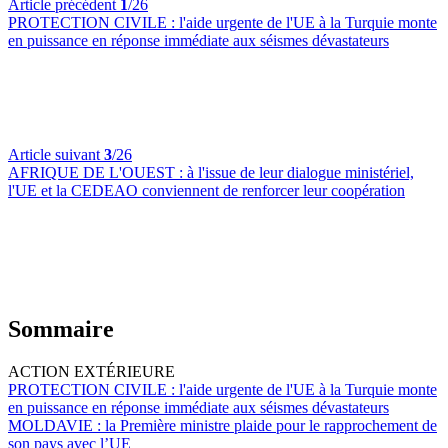
Article précédent
1
/26
PROTECTION CIVILE :
l'aide urgente de l'UE à la Turquie monte
en puissance en réponse immédiate aux séismes dévastateurs
Article suivant
3
/26
AFRIQUE DE L'OUEST :
à l'issue de leur dialogue ministériel,
l'UE et la CEDEAO conviennent de renforcer leur coopération
Sommaire
ACTION EXTÉRIEURE
PROTECTION CIVILE :
l'aide urgente de l'UE à la Turquie monte
en puissance en réponse immédiate aux séismes dévastateurs
MOLDAVIE :
la Première ministre plaide pour le rapprochement de
son pays avec l’UE