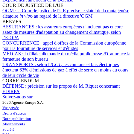
COUR DE JUSTICE DE L'UE
OGM :
la Cour de justice de l'UE précise le statut de la mutagenèse
aléatoire
in vitro
au regard de la directive 'OGM'
BRÈVES
ASSURANCES :
les assureurs européens n'incluent pas encore
assez de mesures d'adaptation au changement climatique, selon
l’EIOPA
CONCURRENCE :
appel d'offres de la Commission européenne
pour la fourniture de services et d'études
MÉDIAS :
la filiale allemande du média public russe
RT
annonce la
fermeture de son bureau
TRANSPORTS :
selon l'
ICCT
, les camions et bus électriques
émettent 63% d'émissions de gaz à effet de serre en moins au cours
de leur cycle de vie
CORRIGENDUM
DÉFENSE :
précision sur les propos de M. Riquet concernant
EDIRPA
Suivez-nous sur
2026 Agence Europe S.A.
Vie privée
Droits d'auteur
Notre publication
Abonnements
Société