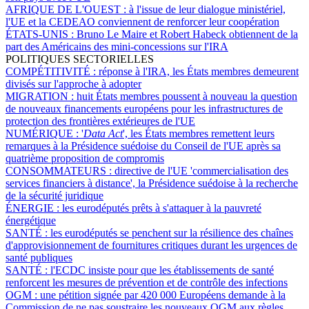
AFRIQUE DE L'OUEST :
à l'issue de leur dialogue ministériel,
l'UE et la CEDEAO conviennent de renforcer leur coopération
ÉTATS-UNIS :
Bruno Le Maire et Robert Habeck obtiennent de la
part des Américains des mini-concessions sur l'IRA
POLITIQUES SECTORIELLES
COMPÉTITIVITÉ :
réponse à l'IRA, les États membres demeurent
divisés sur l'approche à adopter
MIGRATION :
huit États membres poussent à nouveau la question
de nouveaux financements européens pour les infrastructures de
protection des frontières extérieures de l'UE
NUMÉRIQUE :
'
Data Act
', les États membres remettent leurs
remarques à la Présidence suédoise du Conseil de l'UE après sa
quatrième proposition de compromis
CONSOMMATEURS :
directive de l'UE 'commercialisation des
services financiers à distance', la Présidence suédoise à la recherche
de la sécurité juridique
ÉNERGIE :
les eurodéputés prêts à s'attaquer à la pauvreté
énergétique
SANTÉ :
les eurodéputés se penchent sur la résilience des chaînes
d'approvisionnement de fournitures critiques durant les urgences de
santé publiques
SANTÉ :
l'ECDC insiste pour que les établissements de santé
renforcent les mesures de prévention et de contrôle des infections
OGM :
une pétition signée par 420 000 Européens demande à la
Commission de ne pas soustraire les nouveaux OGM aux règles