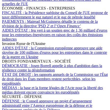
actuelles de l'UE
ÉCONOMIE - FINANCES - ENTREPRISES
FISCALITÉ :
la Présidence suédoise du Conseil de l'UE propose de
taxer différemment le gaz naturel et le gaz de pétrole liquéfié
PAIEMENTS :
Mairead McGuinness détaille le contenu de la
révision de la directive 'PSD 2' et l'
‘Open Finance’
AIDES D'ÉTAT :
feu vert à un soutien grec de 1,36 milliard d'euros
pour les entreprises énergivores en raison des coûts des émissions
indirectes
Invasion Russe de l'Ukraine
AIDES D'ÉTAT :
la Commission européenne approuve une aide
slovène de 100 millions d'euros pour les entreprises dans le contexte
de la guerre en Ukraine
DROITS FONDAMENTAUX - SOCIÉTÉ
DÉMOCRATIE :
Josep Borrell appelle à plus d'ambition dans la
résilience contre la désinformation
ÉTAT DE DROIT :
les rapports annuels de la Commission sur l'État
de droit dans les États membres restent perfectibles, selon les
eurodéputés
MÉDIAS :
la base et la forme légales de l'Acte pour la liberté des
médias doivent encore convaincre les eurodéputés
SÉCURITÉ - DÉFENSE
DÉFENSE :
le Conseil approuve un projet d’arrangement
administratif entre l’Agence européenne de la défense et le
Département américain de la Défense