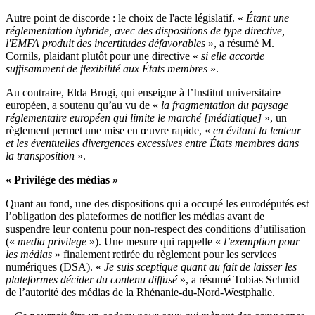
Autre point de discorde : le choix de l'acte législatif. «
Étant une
réglementation hybride, avec des dispositions de type directive,
l'EMFA produit des incertitudes défavorables
», a résumé M.
Cornils, plaidant plutôt pour une directive «
si elle accorde
suffisamment de flexibilité aux États membres
».
Au contraire, Elda Brogi, qui enseigne à l’Institut universitaire
européen, a soutenu qu’au vu de «
la fragmentation du paysage
réglementaire européen qui limite le marché [médiatique]
», un
règlement permet une mise en œuvre rapide, «
en évitant la lenteur
et les éventuelles divergences excessives entre États membres dans
la transposition
».
« Privilège des médias »
Quant au fond, une des dispositions qui a occupé les eurodéputés est
l’obligation des plateformes de notifier les médias avant de
suspendre leur contenu pour non-respect des conditions d’utilisation
(«
media privilege
»). Une mesure qui rappelle «
l’exemption pour
les médias
» finalement retirée du règlement pour les services
numériques (DSA). «
Je suis sceptique quant au fait de laisser les
plateformes décider du contenu diffusé
», a résumé Tobias Schmid
de l’autorité des médias de la Rhénanie-du-Nord-Westphalie.