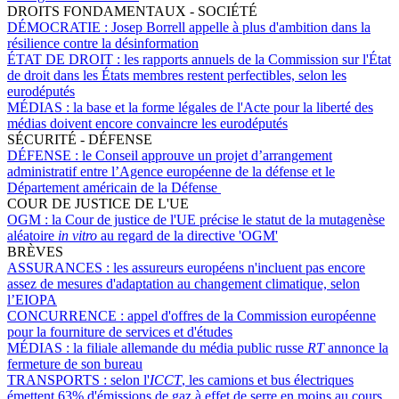
DROITS FONDAMENTAUX - SOCIÉTÉ
DÉMOCRATIE :
Josep Borrell appelle à plus d'ambition dans la
résilience contre la désinformation
ÉTAT DE DROIT :
les rapports annuels de la Commission sur l'État
de droit dans les États membres restent perfectibles, selon les
eurodéputés
MÉDIAS :
la base et la forme légales de l'Acte pour la liberté des
médias doivent encore convaincre les eurodéputés
SÉCURITÉ - DÉFENSE
DÉFENSE :
le Conseil approuve un projet d’arrangement
administratif entre l’Agence européenne de la défense et le
Département américain de la Défense
COUR DE JUSTICE DE L'UE
OGM :
la Cour de justice de l'UE précise le statut de la mutagenèse
aléatoire
in vitro
au regard de la directive 'OGM'
BRÈVES
ASSURANCES :
les assureurs européens n'incluent pas encore
assez de mesures d'adaptation au changement climatique, selon
l’EIOPA
CONCURRENCE :
appel d'offres de la Commission européenne
pour la fourniture de services et d'études
MÉDIAS :
la filiale allemande du média public russe
RT
annonce la
fermeture de son bureau
TRANSPORTS :
selon l'
ICCT
, les camions et bus électriques
émettent 63% d'émissions de gaz à effet de serre en moins au cours