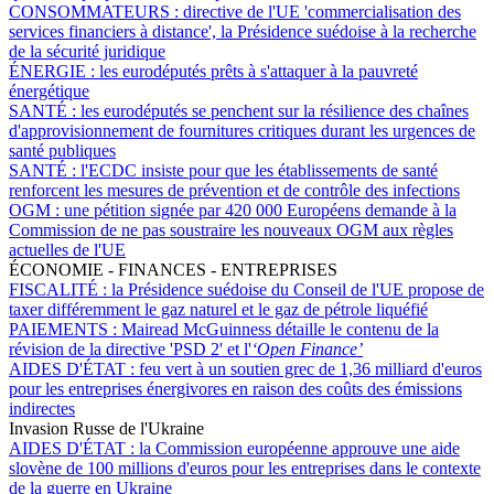
CONSOMMATEURS :
directive de l'UE 'commercialisation des
services financiers à distance', la Présidence suédoise à la recherche
de la sécurité juridique
ÉNERGIE :
les eurodéputés prêts à s'attaquer à la pauvreté
énergétique
SANTÉ :
les eurodéputés se penchent sur la résilience des chaînes
d'approvisionnement de fournitures critiques durant les urgences de
santé publiques
SANTÉ :
l'ECDC insiste pour que les établissements de santé
renforcent les mesures de prévention et de contrôle des infections
OGM :
une pétition signée par 420 000 Européens demande à la
Commission de ne pas soustraire les nouveaux OGM aux règles
actuelles de l'UE
ÉCONOMIE - FINANCES - ENTREPRISES
FISCALITÉ :
la Présidence suédoise du Conseil de l'UE propose de
taxer différemment le gaz naturel et le gaz de pétrole liquéfié
PAIEMENTS :
Mairead McGuinness détaille le contenu de la
révision de la directive 'PSD 2' et l'
‘Open Finance’
AIDES D'ÉTAT :
feu vert à un soutien grec de 1,36 milliard d'euros
pour les entreprises énergivores en raison des coûts des émissions
indirectes
Invasion Russe de l'Ukraine
AIDES D'ÉTAT :
la Commission européenne approuve une aide
slovène de 100 millions d'euros pour les entreprises dans le contexte
de la guerre en Ukraine