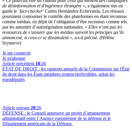
«
Ce pourrait être un cadeau pour ceux qui mènent des campagnes
de désinformation et d'ingérence étrangère
», a également mis en
garde le ‘
fact-checker
’ Carlos Hernández-Echevarría. Les réseaux
pourraient contourner le contrôle des plateformes en étant reconnus
comme médias, en dépit de l’obligation d’être reconnus comme tels
par les autorités d’autorégulation nationales. «
Elles n’ont pas les
ressources de s’assurer que les médias suivent les principes qu’ils
annoncent, si ceux-ci se dissimulent
», a-t-il précisé.
(Hélène
Seynaeve)
Je me connecte
Je m'abonne
Article précédent
18
/26
ÉTAT DE DROIT :
les rapports annuels de la Commission sur l'État
de droit dans les États membres restent perfectibles, selon les
eurodéputés
Article suivant
20
/26
DÉFENSE :
le Conseil approuve un projet d’arrangement
administratif entre l’Agence européenne de la défense et le
Département américain de la Défense