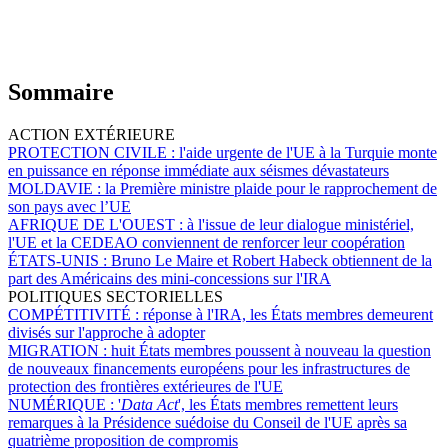
Sommaire
ACTION EXTÉRIEURE
PROTECTION CIVILE :
l'aide urgente de l'UE à la Turquie monte
en puissance en réponse immédiate aux séismes dévastateurs
MOLDAVIE :
la Première ministre plaide pour le rapprochement de
son pays avec l’UE
AFRIQUE DE L'OUEST :
à l'issue de leur dialogue ministériel,
l'UE et la CEDEAO conviennent de renforcer leur coopération
ÉTATS-UNIS :
Bruno Le Maire et Robert Habeck obtiennent de la
part des Américains des mini-concessions sur l'IRA
POLITIQUES SECTORIELLES
COMPÉTITIVITÉ :
réponse à l'IRA, les États membres demeurent
divisés sur l'approche à adopter
MIGRATION :
huit États membres poussent à nouveau la question
de nouveaux financements européens pour les infrastructures de
protection des frontières extérieures de l'UE
NUMÉRIQUE :
'
Data Act
', les États membres remettent leurs
remarques à la Présidence suédoise du Conseil de l'UE après sa
quatrième proposition de compromis