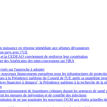
 en puissance en réponse immédiate aux séismes dévastateurs
son pays avec l’UE
'UE et la CEDEAO conviennent de renforcer leur coopération
rt des Américains des mini-concessions sur l'IRA
visés sur l'approche à adopter
 nouveaux financements européens pour les infrastructures de protection
ques à la Présidence suédoise du Conseil de l'UE après sa quatrième pr
ces financiers à distance', la Présidence suédoise à la recherche de la sé
ue
approvisionnement de fournitures critiques durant les urgences de santé
nt les mesures de prévention et de contrôle des infections
mission de ne pas soustraire les nouveaux OGM aux règles actuelles d