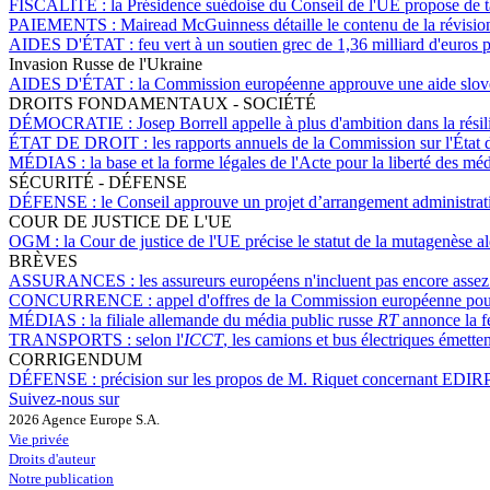
FISCALITÉ :
la Présidence suédoise du Conseil de l'UE propose de ta
PAIEMENTS :
Mairead McGuinness détaille le contenu de la révision 
AIDES D'ÉTAT :
feu vert à un soutien grec de 1,36 milliard d'euros 
Invasion Russe de l'Ukraine
AIDES D'ÉTAT :
la Commission européenne approuve une aide slovène
DROITS FONDAMENTAUX - SOCIÉTÉ
DÉMOCRATIE :
Josep Borrell appelle à plus d'ambition dans la rési
ÉTAT DE DROIT :
les rapports annuels de la Commission sur l'État d
MÉDIAS :
la base et la forme légales de l'Acte pour la liberté des m
SÉCURITÉ - DÉFENSE
DÉFENSE :
le Conseil approuve un projet d’arrangement administrat
COUR DE JUSTICE DE L'UE
OGM :
la Cour de justice de l'UE précise le statut de la mutagenèse a
BRÈVES
ASSURANCES :
les assureurs européens n'incluent pas encore ass
CONCURRENCE :
appel d'offres de la Commission européenne pour 
MÉDIAS :
la filiale allemande du média public russe
RT
annonce la f
TRANSPORTS :
selon l'
ICCT
, les camions et bus électriques émette
CORRIGENDUM
DÉFENSE :
précision sur les propos de M. Riquet concernant EDI
Suivez-nous sur
2026 Agence Europe S.A.
Vie privée
Droits d'auteur
Notre publication