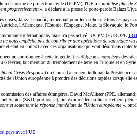
s du mécanisme de protection civile (UCPM), l'UE a «
mobilisé plus de 
rivent progressivement
», a déclaré à la presse le porte-parole Balazs Ujvar
es crises, Janez Lenarčič, remerciait pour leur solidarité tous les pays c
l'Autriche, l'Allemagne, l'Estonie, l'Espagne, Malte, la Slovaquie, le Po
 la communauté internationale, mais n'a pas activé l'UCPM (EUROPE
131
a ne nous empêche pas de contribuer aux opérations de sauvetage via l
 et était en contact avec ces organisations qui vont désormais cibler le
péenne coordonnée à cette tragédie. Les dirigeants européens devraient
du 6 février, fait mention du tremblement de terre en Turquie et en Syrie 
litical Crisis Response)
du Conseil a eu lieu, indiquait la Présidence su
ité de l'Union européenne à prendre des décisions rapides lorsqu'elle est
la commission des affaires étrangères, David McAllister (PPE, alleman
abel Santos (S&D, portugaise), ont exprimé leur solidarité et leur plein
dissons et soutenons la réponse immédiate de l'Union européenne
», ont-
son pays avec l’UE