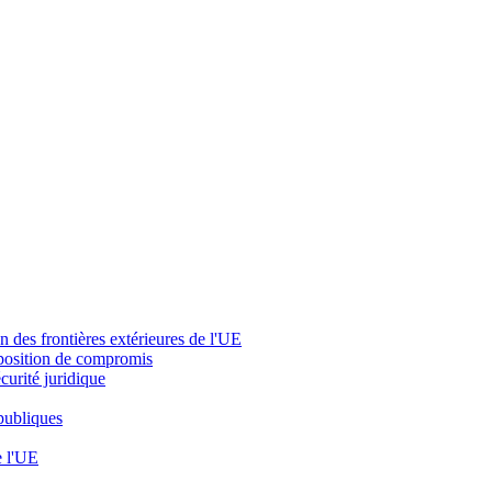
 des frontières extérieures de l'UE
oposition de compromis
curité juridique
 publiques
e l'UE