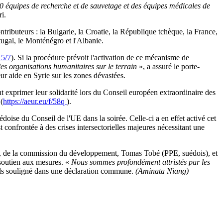
30 équipes de recherche et de sauvetage et des équipes médicales de
i.
ontributeurs : la Bulgarie, la Croatie, la République tchèque, la France,
rtugal, le Monténégro et l'Albanie.
15/7
). Si la procédure prévoit l'activation de ce mécanisme de
es organisations humanitaires sur le terrain
», a assuré le porte-
ur aide en Syrie sur les zones dévastées.
 exprimer leur solidarité lors du Conseil européen extraordinaire des
(
https://aeur.eu/f/58q
).
édoise du Conseil de l'UE dans la soirée. Celle-ci a en effet activé cet
 confrontée à des crises intersectorielles majeures nécessitant une
d), de la commission du développement, Tomas Tobé (PPE, suédois), et
 soutien aux mesures. «
Nous sommes profondément attristés par les
ils souligné dans une déclaration commune.
(Aminata Niang)