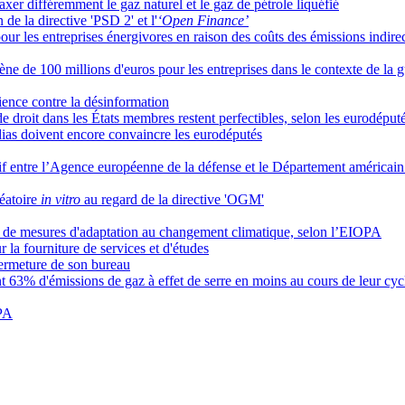
xer différemment le gaz naturel et le gaz de pétrole liquéfié
de la directive 'PSD 2' et l'
‘Open Finance’
pour les entreprises énergivores en raison des coûts des émissions indire
 de 100 millions d'euros pour les entreprises dans le contexte de la 
lience contre la désinformation
e droit dans les États membres restent perfectibles, selon les eurodéput
édias doivent encore convaincre les eurodéputés
if entre l’Agence européenne de la défense et le Département américai
léatoire
in vitro
au regard de la directive 'OGM'
ez de mesures d'adaptation au changement climatique, selon l’EIOPA
la fourniture de services et d'études
ermeture de son bureau
nt 63% d'émissions de gaz à effet de serre en moins au cours de leur cyc
RPA