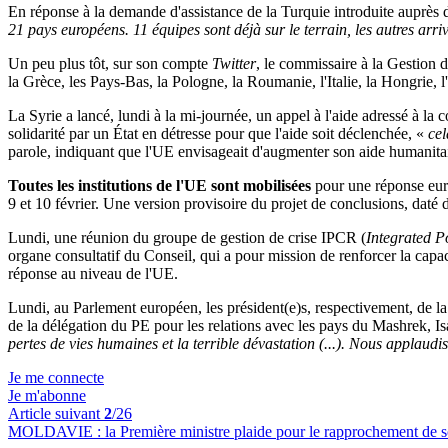
En réponse à la demande d'assistance de la Turquie introduite auprè
21 pays européens.
11 équipes sont déjà sur le terrain, les autres ar
Un peu plus tôt, sur son compte
Twitter
, le commissaire à la Gestion d
la Grèce, les Pays-Bas, la Pologne, la Roumanie, l'Italie, la Hongrie, 
La Syrie a lancé, lundi à la mi-journée, un appel à l'aide adressé à
solidarité par un État en détresse pour que l'aide soit déclenchée, «
cel
parole, indiquant que l'UE envisageait d'augmenter son aide humanitaire
Toutes les institutions de l'UE sont mobilisées
pour une réponse euro
9 et 10 février. Une version provisoire du projet de conclusions, daté 
Lundi, une réunion du groupe de gestion de crise IPCR (
Integrated Po
organe consultatif du Conseil, qui a pour mission de renforcer la capac
réponse au niveau de l'UE.
Lundi, au Parlement européen, les président(e)s, respectivement, de 
de la délégation du PE pour les relations avec les pays du Mashrek, Is
pertes de vies humaines et la terrible dévastation (...). Nous applau
Je me connecte
Je m'abonne
Article suivant
2
/26
MOLDAVIE :
la Première ministre plaide pour le rapprochement de 