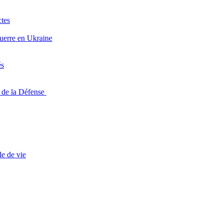
ctes
guerre en Ukraine
és
n de la Défense
le de vie