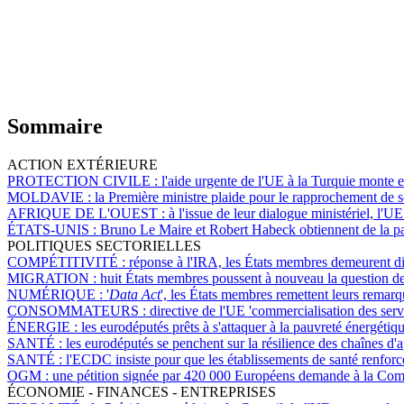
Sommaire
ACTION EXTÉRIEURE
PROTECTION CIVILE :
l'aide urgente de l'UE à la Turquie monte
MOLDAVIE :
la Première ministre plaide pour le rapprochement de 
AFRIQUE DE L'OUEST :
à l'issue de leur dialogue ministériel, l
ÉTATS-UNIS :
Bruno Le Maire et Robert Habeck obtiennent de la pa
POLITIQUES SECTORIELLES
COMPÉTITIVITÉ :
réponse à l'IRA, les États membres demeurent di
MIGRATION :
huit États membres poussent à nouveau la question de
NUMÉRIQUE :
'
Data Act
', les États membres remettent leurs remar
CONSOMMATEURS :
directive de l'UE 'commercialisation des servi
ÉNERGIE :
les eurodéputés prêts à s'attaquer à la pauvreté énergétiq
SANTÉ :
les eurodéputés se penchent sur la résilience des chaînes d'
SANTÉ :
l'ECDC insiste pour que les établissements de santé renforce
OGM :
une pétition signée par 420 000 Européens demande à la Com
ÉCONOMIE - FINANCES - ENTREPRISES