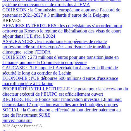
système de redevances et de droits dus à l'EMA
COHÉSION :
la Commission européenne approuve l’accord de
partenariat 2021-2027 à 3 milliards d’euros de la Belgique
BRÈVES
AFFAIRES INTÉRIEURES :
les colégislateurs s'accordent pour
octroyer au Kosovo le régime de libéralisation des visas de court
séjour dans l'UE d'ici à 2024
ASSURANCES :
les institutions européennes de retraite
professionnelle sont très exposées aux risques de transition
climatique, selon l’EIOPA
COHÉSION :
273 millions d’euros pour une transition juste en
Lituanie, annonce la Commission européenne
CAUCASE :
l’UE appelle l’Azerbaïdjan à assurer la liberté de
sécurité le long du corridor de Lachin
ÉCONOMIE :
l'UE débourse 500 millions d'euros d'assistance
macrofinancière à l'Ukraine
PROPRIÉTÉ INTELLECTUELLE :
le poste pour la succession du
directeur exécutif de l’EUIPO est officiellement ouvert
RECHERCHE :
le Fonds pour l'innovation investira 1,8 milliard
d'euros dans 17 projets innovants liés aux technologies propres
SOCIAL :
la Commission a effectué un tout dernier paiement au
titre de l'instrument
SURE
Suivez-nous sur
2026 Agence Europe S.A.