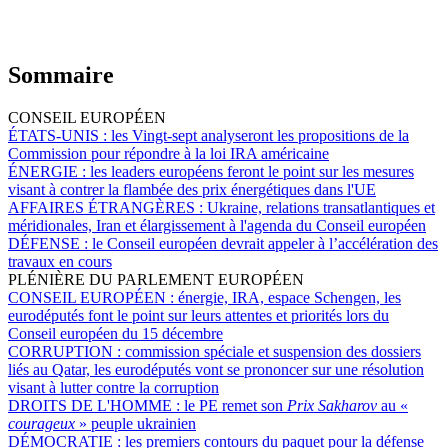
Sommaire
CONSEIL EUROPÉEN
ÉTATS-UNIS :
les Vingt-sept analyseront les propositions de la
Commission pour répondre à la loi IRA américaine
ÉNERGIE :
les leaders européens feront le point sur les mesures
visant à contrer la flambée des prix énergétiques dans l'UE
AFFAIRES ÉTRANGÈRES :
Ukraine, relations transatlantiques et
méridionales, Iran et élargissement à l'agenda du Conseil européen
DÉFENSE :
le Conseil européen devrait appeler à l’accélération des
travaux en cours
PLÉNIÈRE DU PARLEMENT EUROPÉEN
CONSEIL EUROPÉEN :
énergie, IRA, espace Schengen, les
eurodéputés font le point sur leurs attentes et priorités lors du
Conseil européen du 15 décembre
CORRUPTION :
commission spéciale et suspension des dossiers
liés au Qatar, les eurodéputés vont se prononcer sur une résolution
visant à lutter contre la corruption
DROITS DE L'HOMME :
le PE remet son
Prix Sakharov
au «
courageux
» peuple ukrainien
DÉMOCRATIE :
les premiers contours du paquet pour la défense