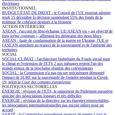
électriques
INSTITUTIONNEL
BUDGET/ÉTAT DE DROIT :
le Conseil de l’UE pourrait adopter
jeudi 15 décembre la décision suspendant 55% des fonds de la
politique de cohésion destinés à la Hongrie
ACTION EXTÉRIEURE
ASEAN :
l'accord de libre-échange UE/ASEAN est «
un objectif de
long terme commun
», affirment les dirigeants des deux blocs
ASEAN :
faute de condamnation de la guerre en Ukraine, l'UE et
l'ASEAN appellent au respect de la souveraineté et de l'intégrité des
territoires
SOCIAL
SOCIAL/CLIMAT :
l'architecture budgétaire du Fonds social pour
le climat et l'extension de l'ETS 2 aux ménages restent l'un des
grands enjeux de la prochaine réunion des colégislateurs
SOCIAL :
la Commission n'a pas encore précisément démontré
l'impact de
SURE
sur la sauvegarde de l'emploi pendant la Covid-
19, selon la
Cour des comptes européenne
POLITIQUES SECTORIELLES
ÉNERGIE :
révision de l’ETS, le rapporteur du Parlement européen
anticipe des négociations longues et très difficiles
ÉNERGIE :
révision de la directive sur les énergies renouvelables,
les négociations interinstitutionnelles pas encore mûres pour un
accord
SANTÉ :
la Commission européenne propose de mettre à jour le