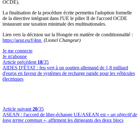
OCDE).
La finalisation de la procédure écrite permettra l'adoption formelle
de la directive intégrant dans l'UE le pilier II de l'accord OCDE
instaurant une taxation minimale des multinationales.
Lien vers la décision sur la Hongrie en matière de conditionnalité :
https://aeur.eu/f/4nn
(Lionel Changeur)
Je me connecte
Je m'abonne
Article précédent
18
/35
AIDES D'ÉTAT :
feu vert à un soutien allemand de 1,8 milliard
d'euros en faveur de systèmes de recharge rapide pour les véhicules
électriques
Article suivant
20
/35
ASEAN :
l'accord de libre-échange UE/ASEAN est «
un objectif de
long terme commun
», affirment les dirigeants des deux blocs