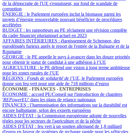
de la démocratie de l'UE s'esquissent, sur fond de scandale de
corruption
ÉNERGIE :
le Parlement européen inclut la biomasse parmi les
projets d’énergie renouvelable pouvant bénéficier de procédures
accélérées
BUDGET :
les rapporteurs au PE réclament une révision complète
du cadre financier pluriannuel actuel en 2023
AFFAIRES INTÉRIEURES :
élargissement de Schengen, des
eurodéputés furieux après le report de l'entrée de la Bulgarie et de la
Roumanie
GÉORGIE :
le PE appelle le pays à avancer dans les douze priorités
pour obtenir le statut de candidat à une adhésion à l’UE
AGRICULTURE :
le PE défend une vision à long terme ambitieuse
pour les zones rurales de l’UE
RÉGIONS :
Fonds de solidarité de l’UE
, le Parlement européen
donne son feu vert pour une aide de 718 millions d’euros
ÉCONOMIE - FINANCES - ENTREPRISES
ÉCONOMIE :
accord PE/Conseil sur l'introduction de chapitres
'
REPowerEU
' dans les plans de relance nationaux
FINANCES :
l’harmonisation des informations sur la durabilité est
encore balbutiante, selon des experts européens
AIDES D'ÉTAT :
la Commission européenne adopte de nouvelles
règles pour les secteurs de l'agriculture et de la pêche
AIDES D'ÉTAT :
feu vert à un soutien allemand de 1,8 milliard
d'euros en faveur de systèmes de recharge rapide pour les véhicules