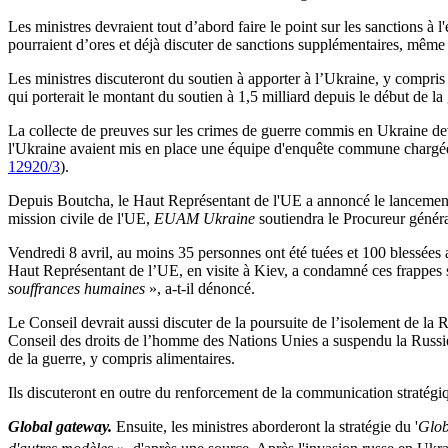
Les ministres devraient tout d’abord faire le point sur les sanctions à 
pourraient d’ores et déjà discuter de sanctions supplémentaires, même 
Les ministres discuteront du soutien à apporter à l’Ukraine, y compris
qui porterait le montant du soutien à 1,5 milliard depuis le début de l
La collecte de preuves sur les crimes de guerre commis en Ukraine devra
l'Ukraine avaient mis en place une équipe d'enquête commune chargée 
12920/3
).
Depuis Boutcha, le Haut Représentant de l'UE a annoncé le lancement d'
mission civile de l'UE,
EUAM Ukraine
soutiendra le Procureur généra
Vendredi 8 avril, au moins 35 personnes ont été tuées et 100 blessées 
Haut Représentant de l’UE, en visite à Kiev, a condamné ces frappes
souffrances humaines
», a-t-il dénoncé.
Le Conseil devrait aussi discuter de la poursuite de l’isolement de la 
Conseil des droits de l’homme des Nations Unies a suspendu la Russie 
de la guerre, y compris alimentaires.
Ils discuteront en outre du renforcement de la communication stratégiq
Global gateway.
Ensuite, les ministres aborderont la stratégie du '
Glob