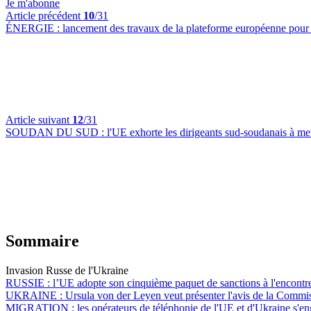
Je m'abonne
Article précédent
10
/31
ÉNERGIE :
lancement des travaux de la plateforme européenne pou
Article suivant
12
/31
SOUDAN DU SUD :
l'UE exhorte les dirigeants sud-soudanais à met
Sommaire
Invasion Russe de l'Ukraine
RUSSIE :
l’UE adopte son cinquième paquet de sanctions à l'encont
UKRAINE :
Ursula von der Leyen veut présenter l'avis de la Commis
MIGRATION :
les opérateurs de téléphonie de l'UE et d'Ukraine s'e