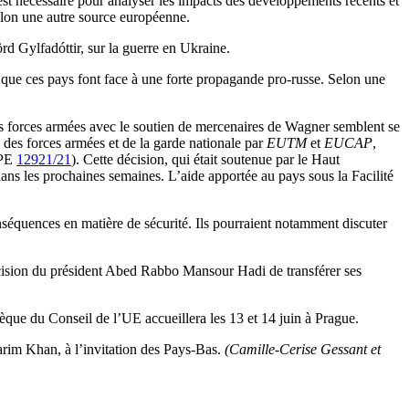
est nécessaire pour analyser les impacts des développements récents et
selon une autre source européenne.
rd Gylfadóttir, sur la guerre en Ukraine.
s que ces pays font face à une forte propagande pro-russe. Selon une
es forces armées avec le soutien de mercenaires de Wagner semblent se
des forces armées et de la garde nationale par
EUTM
et
EUCAP
,
OPE
12921/21
). Cette décision, qui était soutenue par le Haut
dans les prochaines semaines. L’aide apportée au pays sous la Facilité
conséquences en matière de sécurité. Ils pourraient notamment discuter
écision du président Abed Rabbo Mansour Hadi de transférer ses
èque du Conseil de l’UE accueillera les 13 et 14 juin à Prague.
Karim Khan, à l’invitation des Pays-Bas.
(Camille-Cerise Gessant et