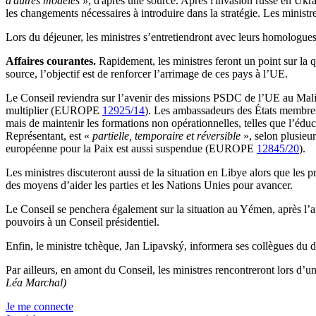
d'autres modèles »
, d'après une source. Après l'invasion russe en Uk
les changements nécessaires à introduire dans la stratégie. Les ministr
Lors du déjeuner, les ministres s’entretiendront avec leurs homologue
Affaires courantes.
Rapidement, les ministres feront un point sur la 
source, l’objectif est de renforcer l’arrimage de ces pays à l’UE.
Le Conseil reviendra sur l’avenir des missions PSDC de l’UE au Mal
multiplier (EUROPE
12925/14
). Les ambassadeurs des États membres 
mais de maintenir les formations non opérationnelles, telles que l’é
Représentant, est «
partielle, temporaire et réversible
», selon plusieu
européenne pour la Paix est aussi suspendue (EUROPE
12845/20
).
Les ministres discuteront aussi de la situation en Libye alors que les p
des moyens d’aider les parties et les Nations Unies pour avancer.
Le Conseil se penchera également sur la situation au Yémen, après
pouvoirs à un Conseil présidentiel.
Enfin, le ministre tchèque, Jan Lipavský, informera ses collègues du d
Par ailleurs, en amont du Conseil, les ministres rencontreront lors d’u
Léa Marchal)
Je me connecte