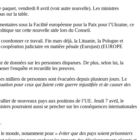
e paquet, vendredi 8 avril (voir autre nouvelle). Les ministres
s sur la table.
mentaires sous la Facilité européenne pour la Paix pour l’Ukraine, ce
litique sur cette nouvelle aide lors du Conseil.
 coordonner ce travail. Fin mars déjà, la Lituanie, la Pologne et
a coopération judiciaire en matière pénale (Eurojust) (EUROPE
e de données sur les personnes disparues. De plus, selon lui, la
er l'enquête et recueillir les preuves.
des milliers de personnes sont évacuées depuis plusieurs jours. Le
cuation pour ceux qui fuient cette guerre injustifiée et de causer des
rallier de nouveaux pays aux positions de l’UE. Jeudi 7 avril, le
stres pourraient aussi se pencher sur les conséquences internationales
.
ers le monde, notamment pour
« éviter que des pays soient prisonniers