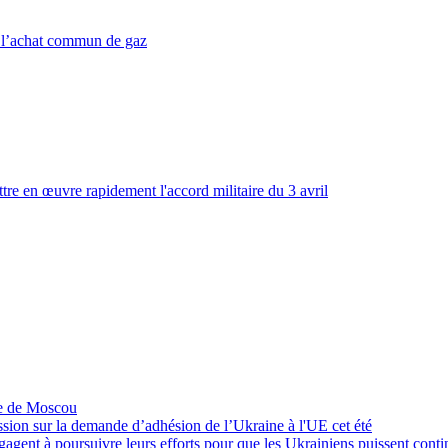
r l’achat commun de gaz
tre en œuvre rapidement l'accord militaire du 3 avril
re de Moscou
sion sur la demande d’adhésion de l’Ukraine à l'UE cet été
ngagent à poursuivre leurs efforts pour que les Ukrainiens puissent con