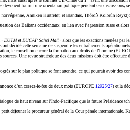
raine, mais aussi après le sommet UE-Chine du 1
avril, une discussion 
es devraient fournir une orientation politique pendant ces discussions, 
s norvégienne, Anniken Huitfeldt, et islandais, Thórdís Kolbrún Reykfjö
question des Balkans occidentaux, en lien avec l’agression russe et alor
i -
EUTM
et
EUCAP Sahel Mali -
alors que les exactions menées par l
ont décidé cette semaine de suspendre les entraînements opérationnels 
ducation, le conseil ou encore la formation aux droits de l’homme (EUR
rs sources. Une revue stratégique des deux missions doit être effectuée 
rogrès sur le plan politique se font attendre, ce qui pourrait avoir des 
 l’annonce d’un cessez-le-feu de deux mois (EUROPE
12925/27
) et la d
ialogue de haut niveau sur l'Indo-Pacifique que la future Présidence tch
n petit déjeuner le procureur général de la Cour pénale internationale, 