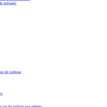
de préjugés
ons de carbone
es
es par les enfants eux-mêmes