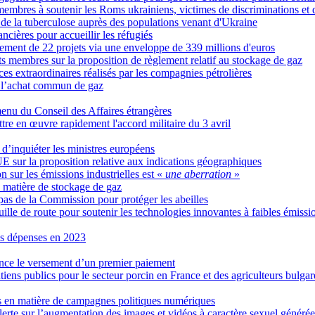
membres à soutenir les Roms ukrainiens, victimes de discriminations et 
e de la tuberculose auprès des populations venant d'Ukraine
ncières pour accueillir les réfugiés
cement de 22 projets via une enveloppe de 339 millions d'euros
ts membres sur la proposition de règlement relatif au stockage de gaz
ces extraordinaires réalisés par les compagnies pétrolières
r l’achat commun de gaz
enu du Conseil des Affaires étrangères
tre en œuvre rapidement l'accord militaire du 3 avril
 d’inquiéter les ministres européens
UE sur la proposition relative aux indications géographiques
 sur les émissions industrielles est «
une aberration
»
n matière de stockage de gaz
pas de la Commission pour protéger les abeilles
lle de route pour soutenir les technologies innovantes à faibles émissi
es dépenses en 2023
nce le versement d’un premier paiement
ens publics pour le secteur porcin en France et des agriculteurs bulgar
ces en matière de campagnes politiques numériques
lerte sur l’augmentation des images et vidéos à caractère sexuel généré