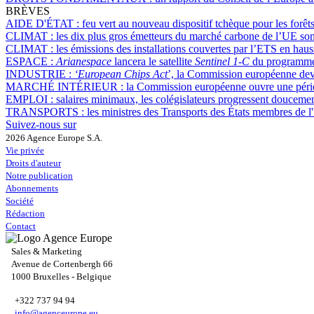
BRÈVES
AIDE D'ÉTAT :
feu vert au nouveau dispositif tchèque pour les forêt
CLIMAT :
les dix plus gros émetteurs du marché carbone de l’UE son
CLIMAT :
les émissions des installations couvertes par l’ETS en ha
ESPACE :
Arianespace
lancera le satellite
Sentinel 1-C
du programm
INDUSTRIE :
‘European Chips Act
’, la Commission européenne devr
MARCHÉ INTÉRIEUR :
la Commission européenne ouvre une pério
EMPLOI :
salaires minimaux, les colégislateurs progressent douceme
TRANSPORTS :
les ministres des Transports des États membres de l'
Suivez-nous sur
2026 Agence Europe S.A.
Vie privée
Droits d'auteur
Notre publication
Abonnements
Société
Rédaction
Contact
Sales & Marketing
Avenue de Cortenbergh 66
1000 Bruxelles - Belgique
+322 737 94 94
info@agenceurope.eu