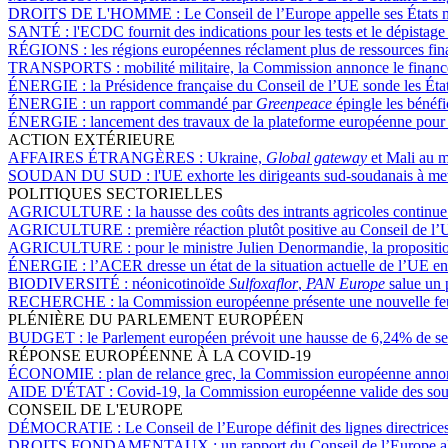
DROITS DE L'HOMME :
Le Conseil de l’Europe appelle ses États 
SANTÉ :
l'ECDC fournit des indications pour les tests et le dépistag
RÉGIONS :
les régions européennes réclament plus de ressources fina
TRANSPORTS :
mobilité militaire, la Commission annonce le finan
ÉNERGIE :
la Présidence française du Conseil de l’UE sonde les Éta
ÉNERGIE :
un rapport commandé par
Greenpeace
épingle les bénéfi
ÉNERGIE :
lancement des travaux de la plateforme européenne pou
ACTION EXTÉRIEURE
AFFAIRES ÉTRANGÈRES :
Ukraine,
Global gateway
et Mali au m
SOUDAN DU SUD :
l'UE exhorte les dirigeants sud-soudanais à met
POLITIQUES SECTORIELLES
AGRICULTURE :
la hausse des coûts des intrants agricoles continue
AGRICULTURE :
première réaction plutôt positive au Conseil de l’
AGRICULTURE :
pour le ministre Julien Denormandie, la proposition
ÉNERGIE :
l’ACER dresse un état de la situation actuelle de l’UE e
BIODIVERSITÉ :
néonicotinoïde
Sulfoxaflor
,
PAN Europe
salue un 
RECHERCHE :
la Commission européenne présente une nouvelle feui
PLÉNIÈRE DU PARLEMENT EUROPÉEN
BUDGET :
le Parlement européen prévoit une hausse de 6,24% de s
RÉPONSE EUROPÉENNE À LA COVID-19
ÉCONOMIE :
plan de relance grec, la Commission européenne anno
AIDE D'ÉTAT :
Covid-19, la Commission européenne valide des souti
CONSEIL DE L'EUROPE
DÉMOCRATIE :
Le Conseil de l’Europe définit des lignes directri
DROITS FONDAMENTAUX :
un rapport du Conseil de l’Europe a