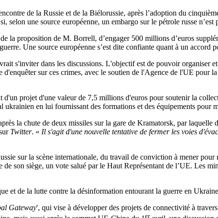
l'encontre de la Russie et de la Biélorussie, après l’adoption du cinquièm
si, selon une source européenne, un embargo sur le pétrole russe n’est pa
 de la proposition de M. Borrell, d’engager 500 millions d’euros supplé
a guerre. Une source européenne s’est dite confiante quant à un accord po
it s'inviter dans les discussions. L'objectif est de pouvoir organiser et
d'enquêter sur ces crimes, avec le soutien de l'Agence de l'UE pour l
un projet d'une valeur de 7,5 millions d'euros pour soutenir la collect
l ukrainien en lui fournissant des formations et des équipements pour men
après la chute de deux missiles sur la gare de Kramatorsk, par laquelle 
 sur
Twitter
. «
Il s'agit d'une nouvelle tentative de fermer les voies d'éva
Russie sur la scène internationale, du travail de conviction à mener pour 
de son siège, un vote salué par le Haut Représentant de l’UE. Les mini
ue et de la lutte contre la désinformation entourant la guerre en Ukraine
al Gateway
', qui vise à développer des projets de connectivité à trav
er