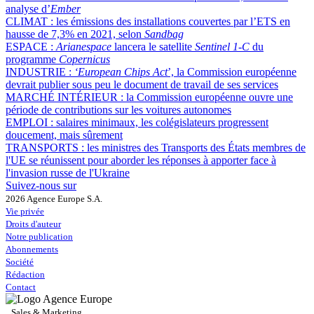
analyse d’
Ember
CLIMAT :
les émissions des installations couvertes par l’ETS en
hausse de 7,3% en 2021, selon
Sandbag
ESPACE :
Arianespace
lancera le satellite
Sentinel 1-C
du
programme
Copernicus
INDUSTRIE :
‘European Chips Act
’, la Commission européenne
devrait publier sous peu le document de travail de ses services
MARCHÉ INTÉRIEUR :
la Commission européenne ouvre une
période de contributions sur les voitures autonomes
EMPLOI :
salaires minimaux, les colégislateurs progressent
doucement, mais sûrement
TRANSPORTS :
les ministres des Transports des États membres de
l'UE se réunissent pour aborder les réponses à apporter face à
l'invasion russe de l'Ukraine
Suivez-nous sur
2026 Agence Europe S.A.
Vie privée
Droits d'auteur
Notre publication
Abonnements
Société
Rédaction
Contact
Sales & Marketing