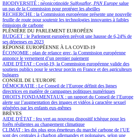
BIODIVERSITÉ :
néonicotinoïde
Sulfoxaflor
,
PAN Europe
salue
un pas de la Commission pour protéger les abeilles
RECHERCHE :
la Commission européenne présente une nouvelle
feuille de route pour soutenir les technologies innovantes à faibles
émissions de carbone
PLÉNIÈRE DU PARLEMENT EUROPÉEN
BUDGET :
le Parlement européen prévoit une hausse de 6,24% de
ses dépenses en 2023
RÉPONSE EUROPÉENNE À LA COVID-19
ÉCONOMIE :
plan de relance grec, la Commission européenne
annonce le versement d’un premier paiement
AIDE D'ÉTAT :
Covid-19, la Commission européenne valide des
soutiens publics pour le secteur porcin en France et des agriculteurs
bulgares
CONSEIL DE L'EUROPE
DÉMOCRATIE :
Le Conseil de l’Europe définit des lignes
directrices en matière de campagnes politiques numériques
DROITS FONDAMENTAUX :
un rapport du Conseil de l’Europe
alerte sur l’augmentation des images et vidéos à caractère sexuel
générées par les enfants eux-mêmes
BRÈVES
AIDE D'ÉTAT :
feu vert au nouveau dispositif tchèque pour les
forêts résilientes au changement climatique
CLIMAT :
les dix plus gros émetteurs du marché carbone de l’UE
sont des centrales à charbon allemandes et polonaises, selon une