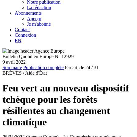
Notre publication
La rédaction
Abonnements
Aperçu
Je m'abonne
Contact
Connexion
EN
Bulletin Quotidien Europe N° 12929
9 avril 2022
Sommaire
Publication complète
Par article
24
/ 31
BRÈVES /
Aide d'État
Feu vert au nouveau dispositif
tchèque pour les forêts
résilientes au changement
climatique
08/04/2022 (Agence Europe)
–
La Commission européenne a