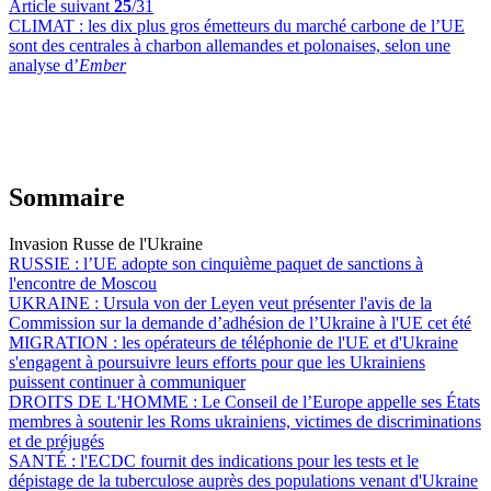
Article suivant
25
/31
CLIMAT :
les dix plus gros émetteurs du marché carbone de l’UE
sont des centrales à charbon allemandes et polonaises, selon une
analyse d’
Ember
Sommaire
Invasion Russe de l'Ukraine
RUSSIE :
l’UE adopte son cinquième paquet de sanctions à
l'encontre de Moscou
UKRAINE :
Ursula von der Leyen veut présenter l'avis de la
Commission sur la demande d’adhésion de l’Ukraine à l'UE cet été
MIGRATION :
les opérateurs de téléphonie de l'UE et d'Ukraine
s'engagent à poursuivre leurs efforts pour que les Ukrainiens
puissent continuer à communiquer
DROITS DE L'HOMME :
Le Conseil de l’Europe appelle ses États
membres à soutenir les Roms ukrainiens, victimes de discriminations
et de préjugés
SANTÉ :
l'ECDC fournit des indications pour les tests et le
dépistage de la tuberculose auprès des populations venant d'Ukraine