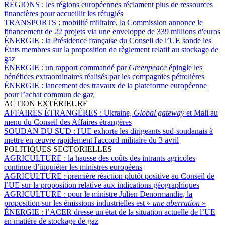
RÉGIONS :
les régions européennes réclament plus de ressources
financières pour accueillir les réfugiés
TRANSPORTS :
mobilité militaire, la Commission annonce le
financement de 22 projets via une enveloppe de 339 millions d'euros
ÉNERGIE :
la Présidence française du Conseil de l’UE sonde les
États membres sur la proposition de règlement relatif au stockage de
gaz
ÉNERGIE :
un rapport commandé par
Greenpeace
épingle les
bénéfices extraordinaires réalisés par les compagnies pétrolières
ÉNERGIE :
lancement des travaux de la plateforme européenne
pour l’achat commun de gaz
ACTION EXTÉRIEURE
AFFAIRES ÉTRANGÈRES :
Ukraine,
Global gateway
et Mali au
menu du Conseil des Affaires étrangères
SOUDAN DU SUD :
l'UE exhorte les dirigeants sud-soudanais à
mettre en œuvre rapidement l'accord militaire du 3 avril
POLITIQUES SECTORIELLES
AGRICULTURE :
la hausse des coûts des intrants agricoles
continue d’inquiéter les ministres européens
AGRICULTURE :
première réaction plutôt positive au Conseil de
l’UE sur la proposition relative aux indications géographiques
AGRICULTURE :
pour le ministre Julien Denormandie, la
proposition sur les émissions industrielles est «
une aberration
»
ÉNERGIE :
l’ACER dresse un état de la situation actuelle de l’UE
en matière de stockage de gaz