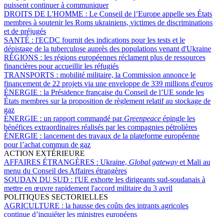
puissent continuer à communiquer
DROITS DE L'HOMME :
Le Conseil de l’Europe appelle ses États
membres à soutenir les Roms ukrainiens, victimes de discriminations
et de préjugés
SANTÉ :
l'ECDC fournit des indications pour les tests et le
dépistage de la tuberculose auprès des populations venant d'Ukraine
RÉGIONS :
les régions européennes réclament plus de ressources
financières pour accueillir les réfugiés
TRANSPORTS :
mobilité militaire, la Commission annonce le
financement de 22 projets via une enveloppe de 339 millions d'euros
ÉNERGIE :
la Présidence française du Conseil de l’UE sonde les
États membres sur la proposition de règlement relatif au stockage de
gaz
ÉNERGIE :
un rapport commandé par
Greenpeace
épingle les
bénéfices extraordinaires réalisés par les compagnies pétrolières
ÉNERGIE :
lancement des travaux de la plateforme européenne
pour l’achat commun de gaz
ACTION EXTÉRIEURE
AFFAIRES ÉTRANGÈRES :
Ukraine,
Global gateway
et Mali au
menu du Conseil des Affaires étrangères
SOUDAN DU SUD :
l'UE exhorte les dirigeants sud-soudanais à
mettre en œuvre rapidement l'accord militaire du 3 avril
POLITIQUES SECTORIELLES
AGRICULTURE :
la hausse des coûts des intrants agricoles
continue d’inquiéter les ministres européens