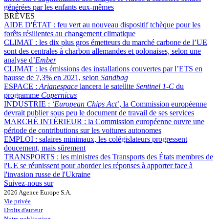
générées par les enfants eux-mêmes
BRÈVES
AIDE D'ÉTAT :
feu vert au nouveau dispositif tchèque pour les
forêts résilientes au changement climatique
CLIMAT :
les dix plus gros émetteurs du marché carbone de l’UE
sont des centrales à charbon allemandes et polonaises, selon une
analyse d’
Ember
CLIMAT :
les émissions des installations couvertes par l’ETS en
hausse de 7,3% en 2021, selon
Sandbag
ESPACE :
Arianespace
lancera le satellite
Sentinel 1-C
du
programme
Copernicus
INDUSTRIE :
‘European Chips Act
’, la Commission européenne
devrait publier sous peu le document de travail de ses services
MARCHÉ INTÉRIEUR :
la Commission européenne ouvre une
période de contributions sur les voitures autonomes
EMPLOI :
salaires minimaux, les colégislateurs progressent
doucement, mais sûrement
TRANSPORTS :
les ministres des Transports des États membres de
l'UE se réunissent pour aborder les réponses à apporter face à
l'invasion russe de l'Ukraine
Suivez-nous sur
2026 Agence Europe S.A.
Vie privée
Droits d'auteur
Notre publication