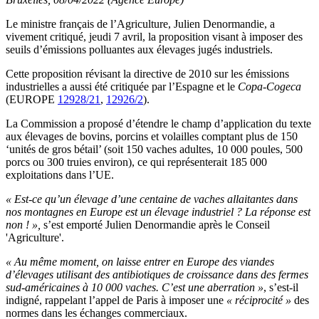
Le ministre français de l’Agriculture, Julien Denormandie, a
vivement critiqué, jeudi 7 avril, la proposition visant à imposer des
seuils d’émissions polluantes aux élevages jugés industriels.
Cette proposition révisant la directive de 2010 sur les émissions
industrielles a aussi été critiquée par l’Espagne et le
Copa-Cogeca
(EUROPE
12928/21
,
12926/2
).
La Commission a proposé d’étendre le champ d’application du texte
aux élevages de bovins, porcins et volailles comptant plus de 150
‘unités de gros bétail’ (soit 150 vaches adultes, 10 000 poules, 500
porcs ou 300 truies environ), ce qui représenterait 185 000
exploitations dans l’UE.
« Est-ce qu’un élevage d’une centaine de vaches allaitantes dans
nos montagnes en Europe est un élevage industriel ? La réponse est
non ! »,
s’est emporté Julien Denormandie après le Conseil
'Agriculture'.
« Au même moment, on laisse entrer en Europe des viandes
d’élevages utilisant des antibiotiques de croissance dans des fermes
sud-américaines à 10 000 vaches. C’est une aberration »
, s’est-il
indigné, rappelant l’appel de Paris à imposer une
« réciprocité »
des
normes dans les échanges commerciaux.