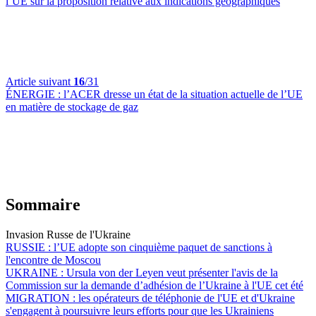
l’UE sur la proposition relative aux indications géographiques
Article suivant
16
/31
ÉNERGIE :
l’ACER dresse un état de la situation actuelle de l’UE
en matière de stockage de gaz
Sommaire
Invasion Russe de l'Ukraine
RUSSIE :
l’UE adopte son cinquième paquet de sanctions à
l'encontre de Moscou
UKRAINE :
Ursula von der Leyen veut présenter l'avis de la
Commission sur la demande d’adhésion de l’Ukraine à l'UE cet été
MIGRATION :
les opérateurs de téléphonie de l'UE et d'Ukraine
s'engagent à poursuivre leurs efforts pour que les Ukrainiens