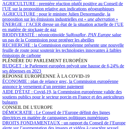
AGRICULTURE :
première réaction plutôt positive au Conseil de
l’UE sur la proposition relative aux indications géographiques
AGRICULTURE :
pour le ministre Julien Denormandie, la
proposition sur les émissions industrielles est «
une aberration
»
ÉNERGIE :
l’ACER dresse un état de la situation actuelle de l’UE
en matière de stockage de gaz
BIODIVERSITÉ :
néonicotinoïde
Sulfoxaflor
,
PAN Europe
salue
un pas de la Commission pour protéger les abeilles
RECHERCHE :
la Commission européenne présente une nouvelle
feuille de route pour soutenir les technologies innovantes à faibles
émissions de carbone
PLÉNIÈRE DU PARLEMENT EUROPÉEN
BUDGET :
le Parlement européen prévoit une hausse de 6,24% de
ses dépenses en 2023
RÉPONSE EUROPÉENNE À LA COVID-19
ÉCONOMIE :
plan de relance grec, la Commission européenne
annonce le versement d’un premier paiement
AIDE D'ÉTAT :
Covid-19, la Commission européenne valide des
soutiens publics pour le secteur porcin en France et des agriculteurs
bulgares
CONSEIL DE L'EUROPE
DÉMOCRATIE :
Le Conseil de l’Europe définit des lignes
directrices en matière de campagnes politiques numériques
DROITS FONDAMENTAUX :
un rapport du Conseil de l’Europe
alerte sur l’augmentation des images et vidéos à caractère sexuel