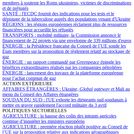
membres à soutenir les Roms ukrainiens, victimes de discriminations
et de préjugés
SANTÉ :
l'ECDC fournit des indications pour les tests et le
dépistage de la tuberculose auprès des populations venant d'Ukraine
RÉGIONS :
les régions européennes réclament plus de ressources
financières pour accueillir les réfugiés
TRANSPORTS :
mobilité militaire, la Commission annonce le
financement de 22 projets via une enveloppe de 339 millions d'euros
ÉNERGIE :
la Présidence française du Conseil de l’UE sonde les
États membres sur la proposition de règlement relatif au stockage de
gaz
ÉNERGIE :
un rapport commandé par
Greenpeace
épingle les
bénéfices extraordinaires réalisés par les compagnies pétrolières
ÉNERGIE :
lancement des travaux de la plateforme européenne
pour l’achat commun de gaz
ACTION EXTÉRIEURE
AFFAIRES ÉTRANGÈRES :
Ukraine,
Global gateway
et Mali au
menu du Conseil des Affaires étrangères
SOUDAN DU SUD :
l'UE exhorte les dirigeants sud-soudanais à
mettre en œuvre rapidement l'accord militaire du 3 avril
POLITIQUES SECTORIELLES
AGRICULTURE :
la hausse des coûts des intrants agricoles
continue d’inquiéter les ministres européens
AGRICULTURE :
première réaction plutôt positive au Conseil de
l’UE sur la proposition relative aux indications géographiques