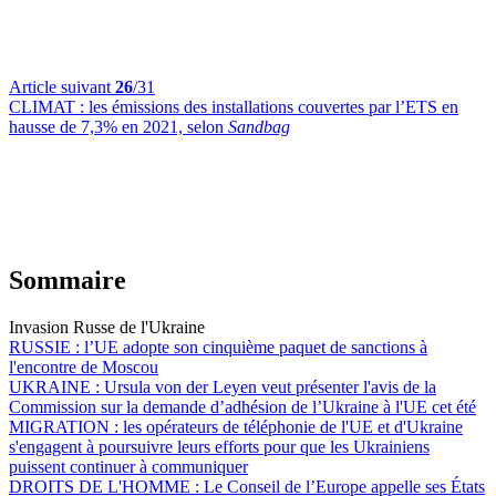
Article suivant
26
/31
CLIMAT :
les émissions des installations couvertes par l’ETS en
hausse de 7,3% en 2021, selon
Sandbag
Sommaire
Invasion Russe de l'Ukraine
RUSSIE :
l’UE adopte son cinquième paquet de sanctions à
l'encontre de Moscou
UKRAINE :
Ursula von der Leyen veut présenter l'avis de la
Commission sur la demande d’adhésion de l’Ukraine à l'UE cet été
MIGRATION :
les opérateurs de téléphonie de l'UE et d'Ukraine
s'engagent à poursuivre leurs efforts pour que les Ukrainiens
puissent continuer à communiquer
DROITS DE L'HOMME :
Le Conseil de l’Europe appelle ses États