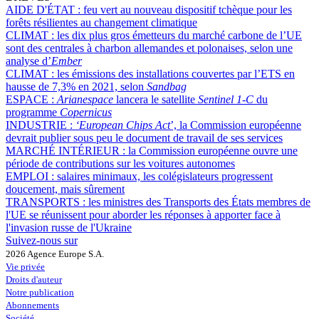
AIDE D'ÉTAT :
feu vert au nouveau dispositif tchèque pour les
forêts résilientes au changement climatique
CLIMAT :
les dix plus gros émetteurs du marché carbone de l’UE
sont des centrales à charbon allemandes et polonaises, selon une
analyse d’
Ember
CLIMAT :
les émissions des installations couvertes par l’ETS en
hausse de 7,3% en 2021, selon
Sandbag
ESPACE :
Arianespace
lancera le satellite
Sentinel 1-C
du
programme
Copernicus
INDUSTRIE :
‘European Chips Act
’, la Commission européenne
devrait publier sous peu le document de travail de ses services
MARCHÉ INTÉRIEUR :
la Commission européenne ouvre une
période de contributions sur les voitures autonomes
EMPLOI :
salaires minimaux, les colégislateurs progressent
doucement, mais sûrement
TRANSPORTS :
les ministres des Transports des États membres de
l'UE se réunissent pour aborder les réponses à apporter face à
l'invasion russe de l'Ukraine
Suivez-nous sur
2026 Agence Europe S.A.
Vie privée
Droits d'auteur
Notre publication
Abonnements
Société