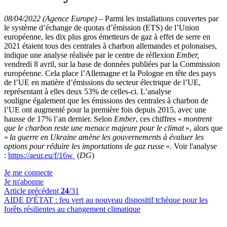
08/04/2022 (Agence Europe)
–
Parmi les installations couvertes par
le système d’échange de quotas d’émission (ETS) de l’Union
européenne, les dix plus gros émetteurs de gaz à effet de serre en
2021 étaient tous des centrales à charbon allemandes et polonaises,
indique une analyse réalisée par le centre de réflexion
Ember,
vendredi 8 avril, sur la base de données publiées par la Commission
européenne. Cela place l’Allemagne et la Pologne en tête des pays
de l’UE en matière d’émissions du secteur électrique de l’UE,
représentant à elles deux 53% de celles-ci. L’analyse
souligne également que les émissions des centrales à charbon de
l’UE ont augmenté pour la première fois depuis 2015, avec une
hausse de 17% l’an dernier. Selon
Ember
, ces chiffres «
montrent
que le charbon reste une menace majeure pour le climat
», alors que
«
la guerre en Ukraine amène les gouvernements à évaluer les
options pour réduire les importations de gaz russe
». Voir l'analyse
:
https://aeur.eu/f/16w
(
DG
)
Je me connecte
Je m'abonne
Article précédent
24
/31
AIDE D'ÉTAT :
feu vert au nouveau dispositif tchèque pour les
forêts résilientes au changement climatique