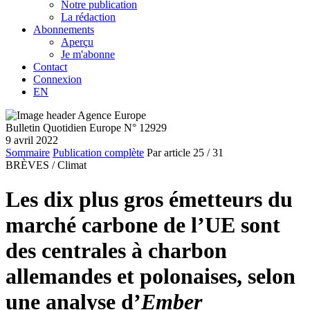
Notre publication
La rédaction
Abonnements
Aperçu
Je m'abonne
Contact
Connexion
EN
Bulletin Quotidien Europe N° 12929
9 avril 2022
Sommaire
Publication complète
Par article
25
/ 31
BRÈVES /
Climat
Les dix plus gros émetteurs du
marché carbone de l’UE sont
des centrales à charbon
allemandes et polonaises, selon
une analyse d’
Ember