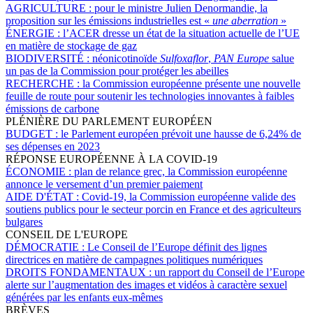
AGRICULTURE :
pour le ministre Julien Denormandie, la
proposition sur les émissions industrielles est «
une aberration
»
ÉNERGIE :
l’ACER dresse un état de la situation actuelle de l’UE
en matière de stockage de gaz
BIODIVERSITÉ :
néonicotinoïde
Sulfoxaflor
,
PAN Europe
salue
un pas de la Commission pour protéger les abeilles
RECHERCHE :
la Commission européenne présente une nouvelle
feuille de route pour soutenir les technologies innovantes à faibles
émissions de carbone
PLÉNIÈRE DU PARLEMENT EUROPÉEN
BUDGET :
le Parlement européen prévoit une hausse de 6,24% de
ses dépenses en 2023
RÉPONSE EUROPÉENNE À LA COVID-19
ÉCONOMIE :
plan de relance grec, la Commission européenne
annonce le versement d’un premier paiement
AIDE D'ÉTAT :
Covid-19, la Commission européenne valide des
soutiens publics pour le secteur porcin en France et des agriculteurs
bulgares
CONSEIL DE L'EUROPE
DÉMOCRATIE :
Le Conseil de l’Europe définit des lignes
directrices en matière de campagnes politiques numériques
DROITS FONDAMENTAUX :
un rapport du Conseil de l’Europe
alerte sur l’augmentation des images et vidéos à caractère sexuel
générées par les enfants eux-mêmes
BRÈVES