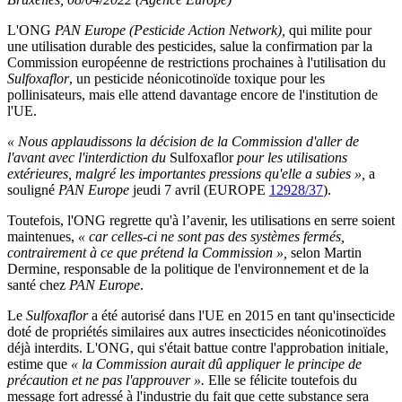
L'ONG
PAN Europe (Pesticide Action Network),
qui milite pour
une utilisation durable des pesticides, salue la confirmation par la
Commission européenne de restrictions prochaines à l'utilisation du
Sulfoxaflor
, un pesticide néonicotinoïde toxique pour les
pollinisateurs, mais elle attend davantage encore de l'institution de
l'UE.
« Nous applaudissons la décision de la Commission d'aller de
l'avant avec l'interdiction du
Sulfoxaflor
pour les utilisations
extérieures, malgré les importantes pressions qu'elle a subies »,
a
souligné
PAN Europe
jeudi 7 avril (EUROPE
12928/37
).
Toutefois, l'ONG regrette qu'à l’avenir, les utilisations en serre soient
maintenues,
« car celles-ci ne sont pas des systèmes fermés,
contrairement à ce que prétend la Commission »,
selon Martin
Dermine, responsable de la politique de l'environnement et de la
santé chez
PAN Europe
.
Le
Sulfoxaflor
a été autorisé dans l'UE en 2015 en tant qu'insecticide
doté de propriétés similaires aux autres insecticides néonicotinoïdes
déjà interdits. L'ONG, qui s'était battue contre l'approbation initiale,
estime que
« la Commission aurait dû appliquer le principe de
précaution et ne pas l'approuver ».
Elle se félicite toutefois du
message fort adressé à l'industrie du fait que cette substance sera