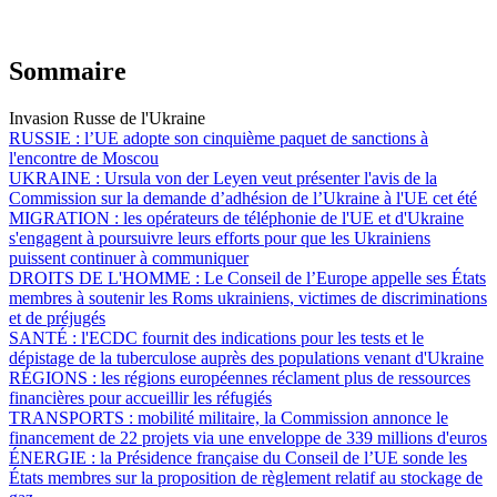
Sommaire
Invasion Russe de l'Ukraine
RUSSIE :
l’UE adopte son cinquième paquet de sanctions à
l'encontre de Moscou
UKRAINE :
Ursula von der Leyen veut présenter l'avis de la
Commission sur la demande d’adhésion de l’Ukraine à l'UE cet été
MIGRATION :
les opérateurs de téléphonie de l'UE et d'Ukraine
s'engagent à poursuivre leurs efforts pour que les Ukrainiens
puissent continuer à communiquer
DROITS DE L'HOMME :
Le Conseil de l’Europe appelle ses États
membres à soutenir les Roms ukrainiens, victimes de discriminations
et de préjugés
SANTÉ :
l'ECDC fournit des indications pour les tests et le
dépistage de la tuberculose auprès des populations venant d'Ukraine
RÉGIONS :
les régions européennes réclament plus de ressources
financières pour accueillir les réfugiés
TRANSPORTS :
mobilité militaire, la Commission annonce le
financement de 22 projets via une enveloppe de 339 millions d'euros
ÉNERGIE :
la Présidence française du Conseil de l’UE sonde les
États membres sur la proposition de règlement relatif au stockage de