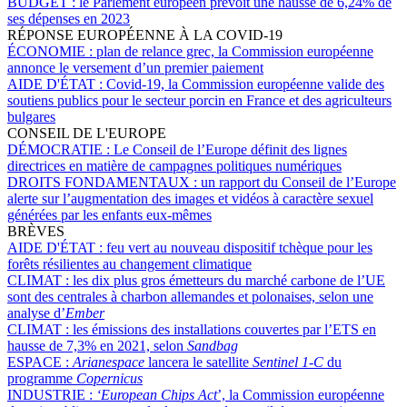
BUDGET :
le Parlement européen prévoit une hausse de 6,24% de
ses dépenses en 2023
RÉPONSE EUROPÉENNE À LA COVID-19
ÉCONOMIE :
plan de relance grec, la Commission européenne
annonce le versement d’un premier paiement
AIDE D'ÉTAT :
Covid-19, la Commission européenne valide des
soutiens publics pour le secteur porcin en France et des agriculteurs
bulgares
CONSEIL DE L'EUROPE
DÉMOCRATIE :
Le Conseil de l’Europe définit des lignes
directrices en matière de campagnes politiques numériques
DROITS FONDAMENTAUX :
un rapport du Conseil de l’Europe
alerte sur l’augmentation des images et vidéos à caractère sexuel
générées par les enfants eux-mêmes
BRÈVES
AIDE D'ÉTAT :
feu vert au nouveau dispositif tchèque pour les
forêts résilientes au changement climatique
CLIMAT :
les dix plus gros émetteurs du marché carbone de l’UE
sont des centrales à charbon allemandes et polonaises, selon une
analyse d’
Ember
CLIMAT :
les émissions des installations couvertes par l’ETS en
hausse de 7,3% en 2021, selon
Sandbag
ESPACE :
Arianespace
lancera le satellite
Sentinel 1-C
du
programme
Copernicus
INDUSTRIE :
‘European Chips Act
’, la Commission européenne