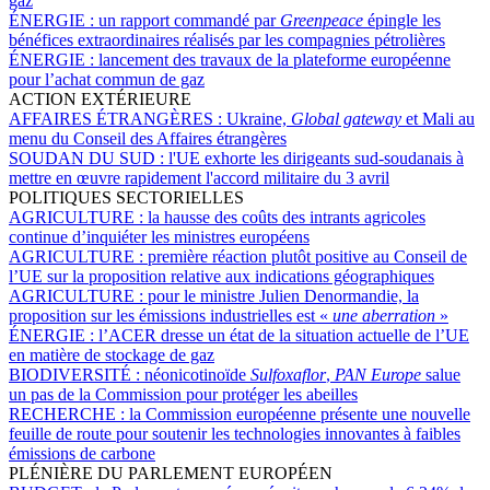
gaz
ÉNERGIE :
un rapport commandé par
Greenpeace
épingle les
bénéfices extraordinaires réalisés par les compagnies pétrolières
ÉNERGIE :
lancement des travaux de la plateforme européenne
pour l’achat commun de gaz
ACTION EXTÉRIEURE
AFFAIRES ÉTRANGÈRES :
Ukraine,
Global gateway
et Mali au
menu du Conseil des Affaires étrangères
SOUDAN DU SUD :
l'UE exhorte les dirigeants sud-soudanais à
mettre en œuvre rapidement l'accord militaire du 3 avril
POLITIQUES SECTORIELLES
AGRICULTURE :
la hausse des coûts des intrants agricoles
continue d’inquiéter les ministres européens
AGRICULTURE :
première réaction plutôt positive au Conseil de
l’UE sur la proposition relative aux indications géographiques
AGRICULTURE :
pour le ministre Julien Denormandie, la
proposition sur les émissions industrielles est «
une aberration
»
ÉNERGIE :
l’ACER dresse un état de la situation actuelle de l’UE
en matière de stockage de gaz
BIODIVERSITÉ :
néonicotinoïde
Sulfoxaflor
,
PAN Europe
salue
un pas de la Commission pour protéger les abeilles
RECHERCHE :
la Commission européenne présente une nouvelle
feuille de route pour soutenir les technologies innovantes à faibles
émissions de carbone
PLÉNIÈRE DU PARLEMENT EUROPÉEN