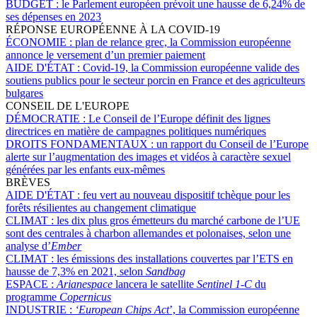
BUDGET :
le Parlement européen prévoit une hausse de 6,24% de
ses dépenses en 2023
RÉPONSE EUROPÉENNE À LA COVID-19
ÉCONOMIE :
plan de relance grec, la Commission européenne
annonce le versement d’un premier paiement
AIDE D'ÉTAT :
Covid-19, la Commission européenne valide des
soutiens publics pour le secteur porcin en France et des agriculteurs
bulgares
CONSEIL DE L'EUROPE
DÉMOCRATIE :
Le Conseil de l’Europe définit des lignes
directrices en matière de campagnes politiques numériques
DROITS FONDAMENTAUX :
un rapport du Conseil de l’Europe
alerte sur l’augmentation des images et vidéos à caractère sexuel
générées par les enfants eux-mêmes
BRÈVES
AIDE D'ÉTAT :
feu vert au nouveau dispositif tchèque pour les
forêts résilientes au changement climatique
CLIMAT :
les dix plus gros émetteurs du marché carbone de l’UE
sont des centrales à charbon allemandes et polonaises, selon une
analyse d’
Ember
CLIMAT :
les émissions des installations couvertes par l’ETS en
hausse de 7,3% en 2021, selon
Sandbag
ESPACE :
Arianespace
lancera le satellite
Sentinel 1-C
du
programme
Copernicus
INDUSTRIE :
‘European Chips Act
’, la Commission européenne