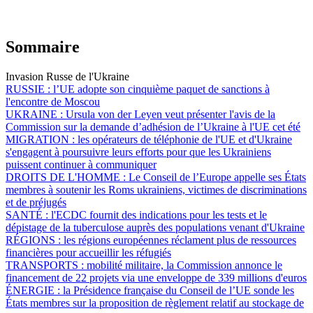
Sommaire
Invasion Russe de l'Ukraine
RUSSIE :
l’UE adopte son cinquième paquet de sanctions à
l'encontre de Moscou
UKRAINE :
Ursula von der Leyen veut présenter l'avis de la
Commission sur la demande d’adhésion de l’Ukraine à l'UE cet été
MIGRATION :
les opérateurs de téléphonie de l'UE et d'Ukraine
s'engagent à poursuivre leurs efforts pour que les Ukrainiens
puissent continuer à communiquer
DROITS DE L'HOMME :
Le Conseil de l’Europe appelle ses États
membres à soutenir les Roms ukrainiens, victimes de discriminations
et de préjugés
SANTÉ :
l'ECDC fournit des indications pour les tests et le
dépistage de la tuberculose auprès des populations venant d'Ukraine
RÉGIONS :
les régions européennes réclament plus de ressources
financières pour accueillir les réfugiés
TRANSPORTS :
mobilité militaire, la Commission annonce le
financement de 22 projets via une enveloppe de 339 millions d'euros
ÉNERGIE :
la Présidence française du Conseil de l’UE sonde les
États membres sur la proposition de règlement relatif au stockage de