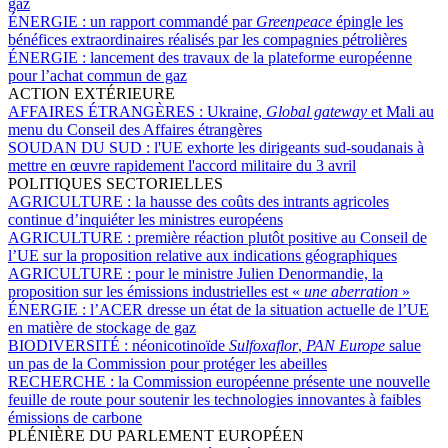
gaz
ÉNERGIE :
un rapport commandé par
Greenpeace
épingle les
bénéfices extraordinaires réalisés par les compagnies pétrolières
ÉNERGIE :
lancement des travaux de la plateforme européenne
pour l’achat commun de gaz
ACTION EXTÉRIEURE
AFFAIRES ÉTRANGÈRES :
Ukraine,
Global gateway
et Mali au
menu du Conseil des Affaires étrangères
SOUDAN DU SUD :
l'UE exhorte les dirigeants sud-soudanais à
mettre en œuvre rapidement l'accord militaire du 3 avril
POLITIQUES SECTORIELLES
AGRICULTURE :
la hausse des coûts des intrants agricoles
continue d’inquiéter les ministres européens
AGRICULTURE :
première réaction plutôt positive au Conseil de
l’UE sur la proposition relative aux indications géographiques
AGRICULTURE :
pour le ministre Julien Denormandie, la
proposition sur les émissions industrielles est «
une aberration
»
ÉNERGIE :
l’ACER dresse un état de la situation actuelle de l’UE
en matière de stockage de gaz
BIODIVERSITÉ :
néonicotinoïde
Sulfoxaflor
,
PAN Europe
salue
un pas de la Commission pour protéger les abeilles
RECHERCHE :
la Commission européenne présente une nouvelle
feuille de route pour soutenir les technologies innovantes à faibles
émissions de carbone
PLÉNIÈRE DU PARLEMENT EUROPÉEN