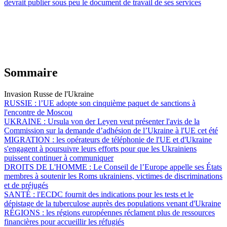
devrait publier sous peu le document de travail de ses services
Sommaire
Invasion Russe de l'Ukraine
RUSSIE :
l’UE adopte son cinquième paquet de sanctions à
l'encontre de Moscou
UKRAINE :
Ursula von der Leyen veut présenter l'avis de la
Commission sur la demande d’adhésion de l’Ukraine à l'UE cet été
MIGRATION :
les opérateurs de téléphonie de l'UE et d'Ukraine
s'engagent à poursuivre leurs efforts pour que les Ukrainiens
puissent continuer à communiquer
DROITS DE L'HOMME :
Le Conseil de l’Europe appelle ses États
membres à soutenir les Roms ukrainiens, victimes de discriminations
et de préjugés
SANTÉ :
l'ECDC fournit des indications pour les tests et le
dépistage de la tuberculose auprès des populations venant d'Ukraine
RÉGIONS :
les régions européennes réclament plus de ressources
financières pour accueillir les réfugiés