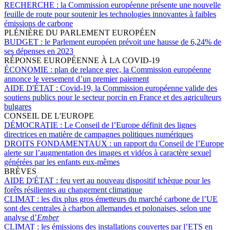
RECHERCHE :
la Commission européenne présente une nouvelle
feuille de route pour soutenir les technologies innovantes à faibles
émissions de carbone
PLÉNIÈRE DU PARLEMENT EUROPÉEN
BUDGET :
le Parlement européen prévoit une hausse de 6,24% de
ses dépenses en 2023
RÉPONSE EUROPÉENNE À LA COVID-19
ÉCONOMIE :
plan de relance grec, la Commission européenne
annonce le versement d’un premier paiement
AIDE D'ÉTAT :
Covid-19, la Commission européenne valide des
soutiens publics pour le secteur porcin en France et des agriculteurs
bulgares
CONSEIL DE L'EUROPE
DÉMOCRATIE :
Le Conseil de l’Europe définit des lignes
directrices en matière de campagnes politiques numériques
DROITS FONDAMENTAUX :
un rapport du Conseil de l’Europe
alerte sur l’augmentation des images et vidéos à caractère sexuel
générées par les enfants eux-mêmes
BRÈVES
AIDE D'ÉTAT :
feu vert au nouveau dispositif tchèque pour les
forêts résilientes au changement climatique
CLIMAT :
les dix plus gros émetteurs du marché carbone de l’UE
sont des centrales à charbon allemandes et polonaises, selon une
analyse d’
Ember
CLIMAT :
les émissions des installations couvertes par l’ETS en