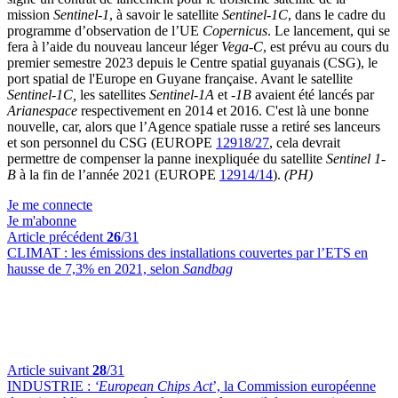
mission
Sentinel-1
, à savoir le satellite
Sentinel-1C
, dans le cadre du
programme d’observation de l’UE
Copernicus
. Le lancement, qui se
fera à l’aide du nouveau lanceur léger
Vega-C
, est prévu au cours du
premier semestre 2023 depuis le Centre spatial guyanais (CSG), le
port spatial de l'Europe en Guyane française. Avant le satellite
Sentinel-1C,
les satellites
Sentinel-1A
et
-1B
avaient été lancés par
Arianespace
respectivement en 2014 et 2016. C'est là une bonne
nouvelle, car, alors que l’Agence spatiale russe a retiré ses lanceurs
et son personnel du CSG (EUROPE
12918/27
, cela devrait
permettre de compenser la panne inexpliquée du satellite
Sentinel 1-
B
à la fin de l’année 2021 (EUROPE
12914/14
).
(PH)
Je me connecte
Je m'abonne
Article précédent
26
/31
CLIMAT :
les émissions des installations couvertes par l’ETS en
hausse de 7,3% en 2021, selon
Sandbag
Article suivant
28
/31
INDUSTRIE :
‘European Chips Act
’, la Commission européenne