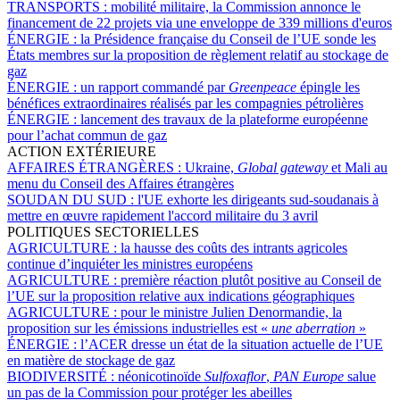
TRANSPORTS :
mobilité militaire, la Commission annonce le
financement de 22 projets via une enveloppe de 339 millions d'euros
ÉNERGIE :
la Présidence française du Conseil de l’UE sonde les
États membres sur la proposition de règlement relatif au stockage de
gaz
ÉNERGIE :
un rapport commandé par
Greenpeace
épingle les
bénéfices extraordinaires réalisés par les compagnies pétrolières
ÉNERGIE :
lancement des travaux de la plateforme européenne
pour l’achat commun de gaz
ACTION EXTÉRIEURE
AFFAIRES ÉTRANGÈRES :
Ukraine,
Global gateway
et Mali au
menu du Conseil des Affaires étrangères
SOUDAN DU SUD :
l'UE exhorte les dirigeants sud-soudanais à
mettre en œuvre rapidement l'accord militaire du 3 avril
POLITIQUES SECTORIELLES
AGRICULTURE :
la hausse des coûts des intrants agricoles
continue d’inquiéter les ministres européens
AGRICULTURE :
première réaction plutôt positive au Conseil de
l’UE sur la proposition relative aux indications géographiques
AGRICULTURE :
pour le ministre Julien Denormandie, la
proposition sur les émissions industrielles est «
une aberration
»
ÉNERGIE :
l’ACER dresse un état de la situation actuelle de l’UE
en matière de stockage de gaz
BIODIVERSITÉ :
néonicotinoïde
Sulfoxaflor
,
PAN Europe
salue
un pas de la Commission pour protéger les abeilles