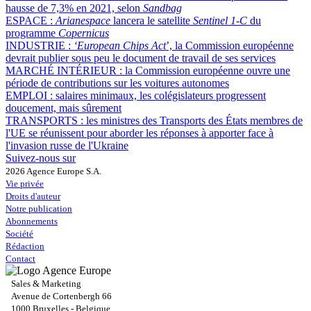
hausse de 7,3% en 2021, selon
Sandbag
ESPACE :
Arianespace
lancera le satellite
Sentinel 1-C
du
programme
Copernicus
INDUSTRIE :
‘European Chips Act
’, la Commission européenne
devrait publier sous peu le document de travail de ses services
MARCHÉ INTÉRIEUR :
la Commission européenne ouvre une
période de contributions sur les voitures autonomes
EMPLOI :
salaires minimaux, les colégislateurs progressent
doucement, mais sûrement
TRANSPORTS :
les ministres des Transports des États membres de
l'UE se réunissent pour aborder les réponses à apporter face à
l'invasion russe de l'Ukraine
Suivez-nous sur
2026 Agence Europe S.A.
Vie privée
Droits d'auteur
Notre publication
Abonnements
Société
Rédaction
Contact
Sales & Marketing
Avenue de Cortenbergh 66
1000 Bruxelles - Belgique