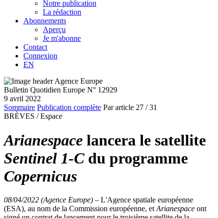
Notre publication
La rédaction
Abonnements
Aperçu
Je m'abonne
Contact
Connexion
EN
Bulletin Quotidien Europe N° 12929
9 avril 2022
Sommaire
Publication complète
Par article
27
/ 31
BRÈVES /
Espace
Arianespace
lancera le satellite
Sentinel 1-C
du programme
Copernicus
08/04/2022 (Agence Europe)
–
L'Agence spatiale européenne
(ESA), au nom de la Commission européenne, et
Arianespace
ont
signé un contrat de lancement pour le troisième satellite de la