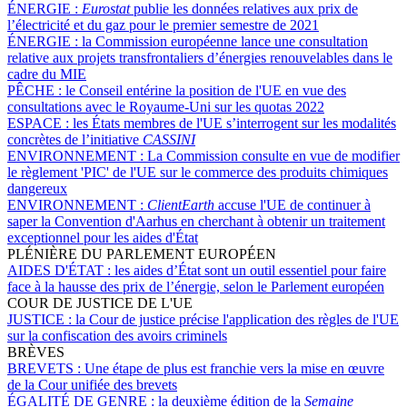
ÉNERGIE :
Eurostat
publie les données relatives aux prix de
l’électricité et du gaz pour le premier semestre de 2021
ÉNERGIE :
la Commission européenne lance une consultation
relative aux projets transfrontaliers d’énergies renouvelables dans le
cadre du MIE
PÊCHE :
le Conseil entérine la position de l'UE en vue des
consultations avec le Royaume-Uni sur les quotas 2022
ESPACE :
les États membres de l'UE s’interrogent sur les modalités
concrètes de l’initiative
CASSINI
ENVIRONNEMENT :
La Commission consulte en vue de modifier
le règlement 'PIC' de l'UE sur le commerce des produits chimiques
dangereux
ENVIRONNEMENT :
ClientEarth
accuse l'UE de continuer à
saper la Convention d'Aarhus en cherchant à obtenir un traitement
exceptionnel pour les aides d'État
PLÉNIÈRE DU PARLEMENT EUROPÉEN
AIDES D'ÉTAT :
les aides d’État sont un outil essentiel pour faire
face à la hausse des prix de l’énergie, selon le Parlement européen
COUR DE JUSTICE DE L'UE
JUSTICE :
la Cour de justice précise l'application des règles de l'UE
sur la confiscation des avoirs criminels
BRÈVES
BREVETS :
Une étape de plus est franchie vers la mise en œuvre
de la Cour unifiée des brevets
ÉGALITÉ DE GENRE :
la deuxième édition de la
Semaine