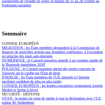
européenne de l'égalité de genre
se tiendra du 25 au 28 octobre au
Parlement européen
Sommaire
CONSEIL EUROPÉEN
MIGRATION :
les États membres demandent à la Commission de
financer de nouvelles actions aux frontières extérieures, à l'exception
en principe des murs anti-migrants
NUMÉRIQUE :
le Conseil européen appelle à un examen rapide de
la 'Boussole numérique 2030'
POLOGNE :
le Conseil européen attend des gestes concrets de
Varsovie sur le conflit sur l'État de droit
ÉNERGIE :
les États membres de l’UE opposés à l’énergie
nucléaire semblent de plus en plus isolés
CONSEIL EUROPÉEN :
les leaders européens ovationnent Angela
Merkel et Stefan Löfven
SÉCURITÉ - DÉFENSE
OTAN :
le temps est venu de mettre à jour la déclaration avec l’UE,
estime M. Stoltenberg