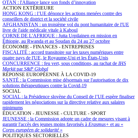
OTAN :
l'Alliance lance son fonds d’innovation
ACTION EXTÉRIEURE
HONG KONG :
l’UE dénonce les actions menées contre des
conseillers de district et la société civile
AFGHANISTAN :
un troisième vol du pont humanitaire de l'UE
livre de l'aide médicale vitale à Kaboul
CORNE DE L'AFRIQUE :
Jutta Urpilainen en mission en
Éthiopie, au Rwanda et au Soudan du 24 au 27 octobre
ÉCONOMIE - FINANCES - ENTREPRISES
FISCALITÉ :
accord transitoire sur les taxes numériques entre
quatre pays de l'UE, le Royaume-Uni et les États-Unis
CONCURRENCE :
feu vert, sous conditions, au rachat de
IHS
Markit
par
S&P Global
RÉPONSE EUROPÉENNE À LA COVID-19
SANTÉ :
la Commission mise désormais sur l'autorisation de dix
solutions thérapeutiques contre la Covid-19
SOCIAL
SOCIAL :
la Présidence slovène du Conseil de l’UE espère finaliser
rapidement les négociations sur la directive relative aux salaires
minimums
ÉDUCATION - JEUNESSE - CULTURE - SPORT
JEUNESSE :
la Commission adopte un cadre de mesures visant à
garantir l'accès des jeunes moins favorisés à
Erasmus+
et au «
Corps européen de solidarité
»
POLITIQUES SECTORIELLES