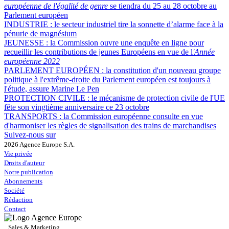
européenne de l'égalité de genre
se tiendra du 25 au 28 octobre au
Parlement européen
INDUSTRIE :
le secteur industriel tire la sonnette d’alarme face à la
pénurie de magnésium
JEUNESSE :
la Commission ouvre une enquête en ligne pour
recueillir les contributions de jeunes Européens en vue de l
'Année
européenne 2022
PARLEMENT EUROPÉEN :
la constitution d'un nouveau groupe
politique à l'extrême-droite du Parlement européen est toujours à
l'étude, assure Marine Le Pen
PROTECTION CIVILE :
le mécanisme de protection civile de l'UE
fête son vingtième anniversaire ce 23 octobre
TRANSPORTS :
la Commission européenne consulte en vue
d'harmoniser les règles de signalisation des trains de marchandises
Suivez-nous sur
2026 Agence Europe S.A.
Vie privée
Droits d'auteur
Notre publication
Abonnements
Société
Rédaction
Contact
Sales & Marketing