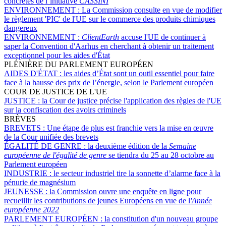
concrètes de l’initiative
CASSINI
ENVIRONNEMENT :
La Commission consulte en vue de modifier
le règlement 'PIC' de l'UE sur le commerce des produits chimiques
dangereux
ENVIRONNEMENT :
ClientEarth
accuse l'UE de continuer à
saper la Convention d'Aarhus en cherchant à obtenir un traitement
exceptionnel pour les aides d'État
PLÉNIÈRE DU PARLEMENT EUROPÉEN
AIDES D'ÉTAT :
les aides d’État sont un outil essentiel pour faire
face à la hausse des prix de l’énergie, selon le Parlement européen
COUR DE JUSTICE DE L'UE
JUSTICE :
la Cour de justice précise l'application des règles de l'UE
sur la confiscation des avoirs criminels
BRÈVES
BREVETS :
Une étape de plus est franchie vers la mise en œuvre
de la Cour unifiée des brevets
ÉGALITÉ DE GENRE :
la deuxième édition de la
Semaine
européenne de l'égalité de genre
se tiendra du 25 au 28 octobre au
Parlement européen
INDUSTRIE :
le secteur industriel tire la sonnette d’alarme face à la
pénurie de magnésium
JEUNESSE :
la Commission ouvre une enquête en ligne pour
recueillir les contributions de jeunes Européens en vue de l
'Année
européenne 2022
PARLEMENT EUROPÉEN :
la constitution d'un nouveau groupe