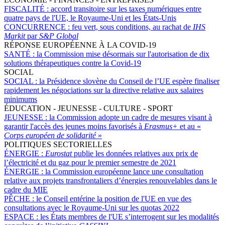
FISCALITÉ :
accord transitoire sur les taxes numériques entre
quatre pays de l'UE, le Royaume-Uni et les États-Unis
CONCURRENCE :
feu vert, sous conditions, au rachat de
IHS
Markit
par
S&P Global
RÉPONSE EUROPÉENNE À LA COVID-19
SANTÉ :
la Commission mise désormais sur l'autorisation de dix
solutions thérapeutiques contre la Covid-19
SOCIAL
SOCIAL :
la Présidence slovène du Conseil de l’UE espère finaliser
rapidement les négociations sur la directive relative aux salaires
minimums
ÉDUCATION - JEUNESSE - CULTURE - SPORT
JEUNESSE :
la Commission adopte un cadre de mesures visant à
garantir l'accès des jeunes moins favorisés à
Erasmus+
et au «
Corps européen de solidarité
»
POLITIQUES SECTORIELLES
ÉNERGIE :
Eurostat
publie les données relatives aux prix de
l’électricité et du gaz pour le premier semestre de 2021
ÉNERGIE :
la Commission européenne lance une consultation
relative aux projets transfrontaliers d’énergies renouvelables dans le
cadre du MIE
PÊCHE :
le Conseil entérine la position de l'UE en vue des
consultations avec le Royaume-Uni sur les quotas 2022
ESPACE :
les États membres de l'UE s’interrogent sur les modalités