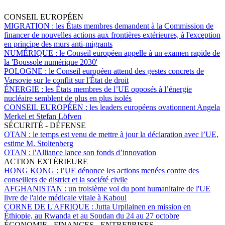
CONSEIL EUROPÉEN
MIGRATION :
les États membres demandent à la Commission de
financer de nouvelles actions aux frontières extérieures, à l'exception
en principe des murs anti-migrants
NUMÉRIQUE :
le Conseil européen appelle à un examen rapide de
la 'Boussole numérique 2030'
POLOGNE :
le Conseil européen attend des gestes concrets de
Varsovie sur le conflit sur l'État de droit
ÉNERGIE :
les États membres de l’UE opposés à l’énergie
nucléaire semblent de plus en plus isolés
CONSEIL EUROPÉEN :
les leaders européens ovationnent Angela
Merkel et Stefan Löfven
SÉCURITÉ - DÉFENSE
OTAN :
le temps est venu de mettre à jour la déclaration avec l’UE,
estime M. Stoltenberg
OTAN :
l'Alliance lance son fonds d’innovation
ACTION EXTÉRIEURE
HONG KONG :
l’UE dénonce les actions menées contre des
conseillers de district et la société civile
AFGHANISTAN :
un troisième vol du pont humanitaire de l'UE
livre de l'aide médicale vitale à Kaboul
CORNE DE L'AFRIQUE :
Jutta Urpilainen en mission en
Éthiopie, au Rwanda et au Soudan du 24 au 27 octobre
ÉCONOMIE - FINANCES - ENTREPRISES