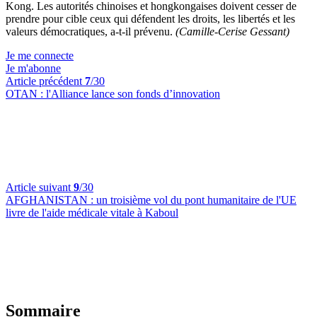
Kong.
Les autorités
chinoises et hongkongaises
doivent cesser
de
prendre pour cible ceux qui défendent les droits, les libertés et les
valeurs démocratiques,
a-t-il prévenu
.
(Camille-Cerise Gessant)
Je me connecte
Je m'abonne
Article précédent
7
/30
OTAN :
l'Alliance lance son fonds d’innovation
Article suivant
9
/30
AFGHANISTAN :
un troisième vol du pont humanitaire de l'UE
livre de l'aide médicale vitale à Kaboul
Sommaire