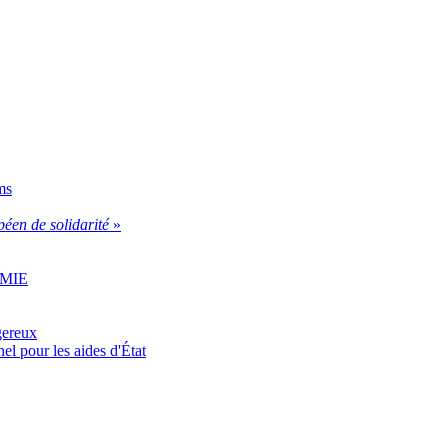
ms
éen de solidarité
»
u MIE
gereux
el pour les aides d'État