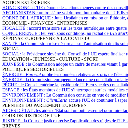
ACTION EXTÉRIEURE
HONG KONG :
l’UE dénonce les actions menées contre des conseillers
AFGHANISTAN :
un troisième vol du pont humanitaire de l'UE livr
CORNE DE L'AFRIQUE :
Jutta Urpilainen en mission en Éthiopie
ÉCONOMIE - FINANCES - ENTREPRISES
FISCALITÉ :
accord transitoire sur les taxes numériques entre quatr
CONCURRENCE :
feu vert, sous conditions, au rachat de
IHS Marki
RÉPONSE EUROPÉENNE À LA COVID-19
SANTÉ :
la Commission mise désormais sur l'autorisation de dix solu
SOCIAL
SOCIAL :
la Présidence slovène du Conseil de l’UE espère finaliser r
ÉDUCATION - JEUNESSE - CULTURE - SPORT
JEUNESSE :
la Commission adopte un cadre de mesures visant à gara
POLITIQUES SECTORIELLES
ÉNERGIE :
Eurostat
publie les données relatives aux prix de l’électr
ÉNERGIE :
la Commission européenne lance une consultation relative
PÊCHE :
le Conseil entérine la position de l'UE en vue des consulta
ESPACE :
les États membres de l'UE s’interrogent sur les modalités co
ENVIRONNEMENT :
La Commission consulte en vue de modifier l
ENVIRONNEMENT :
ClientEarth
accuse l'UE de continuer à saper 
PLÉNIÈRE DU PARLEMENT EUROPÉEN
AIDES D'ÉTAT :
les aides d’État sont un outil essentiel pour faire f
COUR DE JUSTICE DE L'UE
JUSTICE :
la Cour de justice précise l'application des règles de l'UE 
BRÈVES