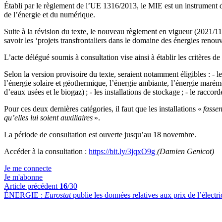
Établi par le règlement de l’UE 1316/2013, le MIE est un instrument de
de l’énergie et du numérique.
Suite à la révision du texte, le nouveau règlement en vigueur (2021/1
savoir les ‘projets transfrontaliers dans le domaine des énergies renouv
L’acte délégué soumis à consultation vise ainsi à établir les critères de
Selon la version provisoire du texte, seraient notamment éligibles : -
l’énergie solaire et géothermique, l’énergie ambiante, l’énergie marémo
d’eaux usées et le biogaz) ; - les installations de stockage ; - le racc
Pour ces deux dernières catégories, il faut que les installations «
fassen
qu’elles lui soient auxiliaires
».
La période de consultation est ouverte jusqu’au 18 novembre.
Accéder à la consultation :
https://bit.ly/3jqxO9g
(Damien Genicot)
Je me connecte
Je m'abonne
Article précédent
16
/30
ÉNERGIE :
Eurostat
publie les données relatives aux prix de l’électr