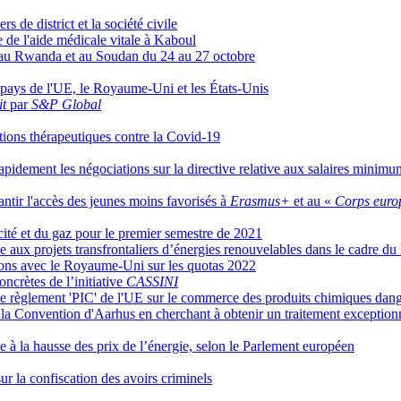
 de district et la société civile
e de l'aide médicale vitale à Kaboul
, au Rwanda et au Soudan du 24 au 27 octobre
e pays de l'UE, le Royaume-Uni et les États-Unis
t
par
S&P Global
tions thérapeutiques contre la Covid-19
apidement les négociations sur la directive relative aux salaires minimu
ntir l'accès des jeunes moins favorisés à
Erasmus+
et au «
Corps europ
icité et du gaz pour le premier semestre de 2021
 aux projets transfrontaliers d’énergies renouvelables dans le cadre d
tions avec le Royaume-Uni sur les quotas 2022
ncrètes de l’initiative
CASSINI
e règlement 'PIC' de l'UE sur le commerce des produits chimiques dan
la Convention d'Aarhus en cherchant à obtenir un traitement exceptionn
ace à la hausse des prix de l’énergie, selon le Parlement européen
sur la confiscation des avoirs criminels