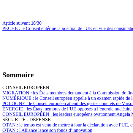
Article suivant
18
/30
PÊCHE :
le Conseil entérine la position de l'UE en vue des consulta
Sommaire
CONSEIL EUROPÉEN
MIGRATION :
les États membres demandent à la Commission de financ
NUMÉRIQUE :
le Conseil européen appelle à un examen rapide de 
POLOGNE :
le Conseil européen attend des gestes concrets de Varsovie
ÉNERGIE :
les États membres de l’UE opposés à l’énergie nucléaire 
CONSEIL EUROPÉEN :
les leaders européens ovationnent Angela 
SÉCURITÉ - DÉFENSE
OTAN :
le temps est venu de mettre à jour la déclaration avec l’UE, 
OTAN :
l'Alliance lance son fonds d’innovation