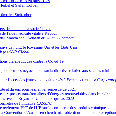
semblent de plus en plus isolés
Merkel et Stefan Löfven
estime M. Stoltenberg
 de district et la société civile
e de l'aide médicale vitale à Kaboul
, au Rwanda et au Soudan du 24 au 27 octobre
e pays de l'UE, le Royaume-Uni et les États-Unis
t
par
S&P Global
tions thérapeutiques contre la Covid-19
apidement les négociations sur la directive relative aux salaires minimu
ntir l'accès des jeunes moins favorisés à
Erasmus+
et au «
Corps europ
icité et du gaz pour le premier semestre de 2021
 aux projets transfrontaliers d’énergies renouvelables dans le cadre d
tions avec le Royaume-Uni sur les quotas 2022
ncrètes de l’initiative
CASSINI
e règlement 'PIC' de l'UE sur le commerce des produits chimiques dan
la Convention d'Aarhus en cherchant à obtenir un traitement exceptionn