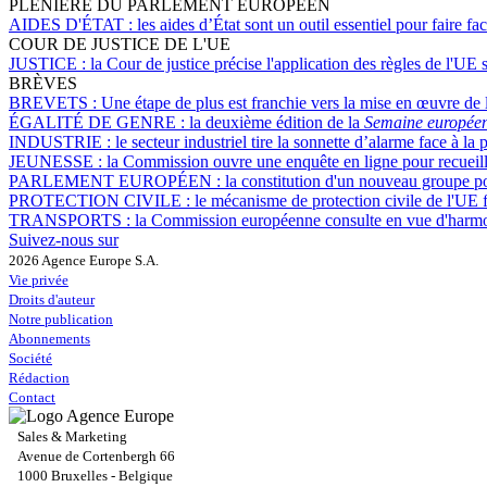
PLÉNIÈRE DU PARLEMENT EUROPÉEN
AIDES D'ÉTAT :
les aides d’État sont un outil essentiel pour faire f
COUR DE JUSTICE DE L'UE
JUSTICE :
la Cour de justice précise l'application des règles de l'UE 
BRÈVES
BREVETS :
Une étape de plus est franchie vers la mise en œuvre de 
ÉGALITÉ DE GENRE :
la deuxième édition de la
Semaine européenn
INDUSTRIE :
le secteur industriel tire la sonnette d’alarme face à 
JEUNESSE :
la Commission ouvre une enquête en ligne pour recueilli
PARLEMENT EUROPÉEN :
la constitution d'un nouveau groupe po
PROTECTION CIVILE :
le mécanisme de protection civile de l'UE 
TRANSPORTS :
la Commission européenne consulte en vue d'harmoni
Suivez-nous sur
2026 Agence Europe S.A.
Vie privée
Droits d'auteur
Notre publication
Abonnements
Société
Rédaction
Contact
Sales & Marketing
Avenue de Cortenbergh 66
1000 Bruxelles - Belgique