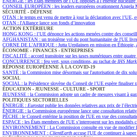
ÉNERGIE :
les États membres de l’UE opposés à l’énergie nucléaire 
CONSEIL EUROPÉEN :
les leaders européens ovationnent Angela 
SÉCURITÉ - DÉFENSE
OTAN :
le temps est venu de mettre à jour la déclaration avec l’UE, 
OTAN :
l'Alliance lance son fonds d’innovation
ACTION EXTÉRIEURE
HONG KONG :
l’UE dénonce les actions menées contre des conseillers
AFGHANISTAN :
un troisième vol du pont humanitaire de l'UE livr
CORNE DE L'AFRIQUE :
Jutta Urpilainen en mission en Éthiopie
ÉCONOMIE - FINANCES - ENTREPRISES
FISCALITÉ :
accord transitoire sur les taxes numériques entre quatr
CONCURRENCE :
feu vert, sous conditions, au rachat de
IHS Marki
RÉPONSE EUROPÉENNE À LA COVID-19
SANTÉ :
la Commission mise désormais sur l'autorisation de dix solu
SOCIAL
SOCIAL :
la Présidence slovène du Conseil de l’UE espère finaliser r
ÉDUCATION - JEUNESSE - CULTURE - SPORT
JEUNESSE :
la Commission adopte un cadre de mesures visant à gara
POLITIQUES SECTORIELLES
ÉNERGIE :
Eurostat
publie les données relatives aux prix de l’électr
ÉNERGIE :
la Commission européenne lance une consultation relative
PÊCHE :
le Conseil entérine la position de l'UE en vue des consulta
ESPACE :
les États membres de l'UE s’interrogent sur les modalités co
ENVIRONNEMENT :
La Commission consulte en vue de modifier l
ENVIRONNEMENT :
ClientEarth
accuse l'UE de continuer à saper 