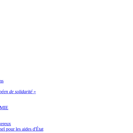
ms
éen de solidarité
»
u MIE
gereux
el pour les aides d'État