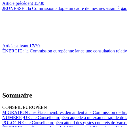
Article précédent
15
/30
JEUNESSE :
la Commission adopte un cadre de mesures visant à gara
Article suivant
17
/30
ÉNERGIE :
la Commission européenne lance une consultation relative
Sommaire
CONSEIL EUROPÉEN
MIGRATION :
les États membres demandent à la Commission de financ
NUMÉRIQUE :
le Conseil européen appelle à un examen rapide de 
POLOGNE :
le Conseil européen attend des gestes concrets de Varsovie