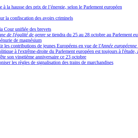
ace à la hausse des prix de l’énergie, selon le Parlement européen
sur la confiscation des avoirs criminels
la Cour unifiée des brevets
e de l'égalité de genre
se tiendra du 25 au 28 octobre au Parlement e
la pénurie de magnésium
r les contributions de jeunes Européens en vue de l
'Année européenne
litique à l'extrême-droite du Parlement européen est toujours à l'étude
fête son vingtième anniversaire ce 23 octobre
ser les règles de signalisation des trains de marchandises