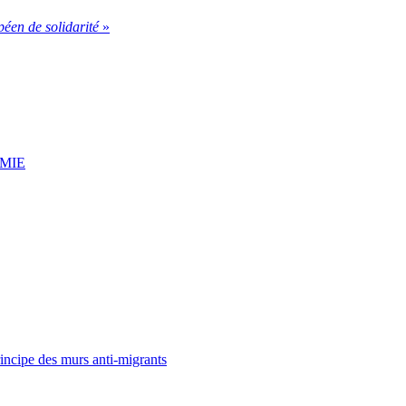
éen de solidarité
»
u MIE
rincipe des murs anti-migrants