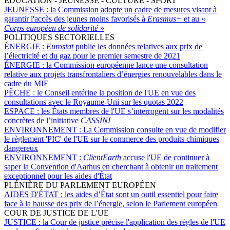
ÉDUCATION - JEUNESSE - CULTURE - SPORT
JEUNESSE :
la Commission adopte un cadre de mesures visant à
garantir l'accès des jeunes moins favorisés à
Erasmus+
et au «
Corps européen de solidarité
»
POLITIQUES SECTORIELLES
ÉNERGIE :
Eurostat
publie les données relatives aux prix de
l’électricité et du gaz pour le premier semestre de 2021
ÉNERGIE :
la Commission européenne lance une consultation
relative aux projets transfrontaliers d’énergies renouvelables dans le
cadre du MIE
PÊCHE :
le Conseil entérine la position de l'UE en vue des
consultations avec le Royaume-Uni sur les quotas 2022
ESPACE :
les États membres de l'UE s’interrogent sur les modalités
concrètes de l’initiative
CASSINI
ENVIRONNEMENT :
La Commission consulte en vue de modifier
le règlement 'PIC' de l'UE sur le commerce des produits chimiques
dangereux
ENVIRONNEMENT :
ClientEarth
accuse l'UE de continuer à
saper la Convention d'Aarhus en cherchant à obtenir un traitement
exceptionnel pour les aides d'État
PLÉNIÈRE DU PARLEMENT EUROPÉEN
AIDES D'ÉTAT :
les aides d’État sont un outil essentiel pour faire
face à la hausse des prix de l’énergie, selon le Parlement européen
COUR DE JUSTICE DE L'UE
JUSTICE :
la Cour de justice précise l'application des règles de l'UE