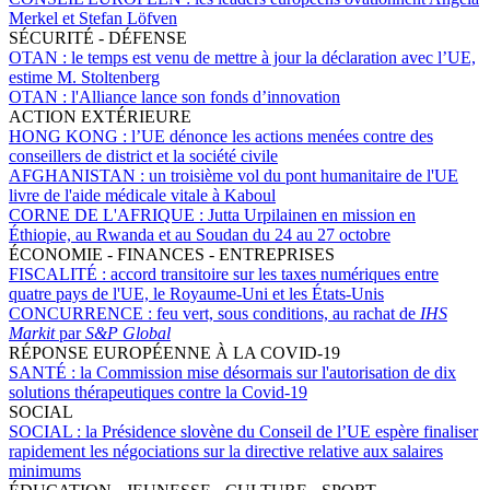
Merkel et Stefan Löfven
SÉCURITÉ - DÉFENSE
OTAN :
le temps est venu de mettre à jour la déclaration avec l’UE,
estime M. Stoltenberg
OTAN :
l'Alliance lance son fonds d’innovation
ACTION EXTÉRIEURE
HONG KONG :
l’UE dénonce les actions menées contre des
conseillers de district et la société civile
AFGHANISTAN :
un troisième vol du pont humanitaire de l'UE
livre de l'aide médicale vitale à Kaboul
CORNE DE L'AFRIQUE :
Jutta Urpilainen en mission en
Éthiopie, au Rwanda et au Soudan du 24 au 27 octobre
ÉCONOMIE - FINANCES - ENTREPRISES
FISCALITÉ :
accord transitoire sur les taxes numériques entre
quatre pays de l'UE, le Royaume-Uni et les États-Unis
CONCURRENCE :
feu vert, sous conditions, au rachat de
IHS
Markit
par
S&P Global
RÉPONSE EUROPÉENNE À LA COVID-19
SANTÉ :
la Commission mise désormais sur l'autorisation de dix
solutions thérapeutiques contre la Covid-19
SOCIAL
SOCIAL :
la Présidence slovène du Conseil de l’UE espère finaliser
rapidement les négociations sur la directive relative aux salaires
minimums