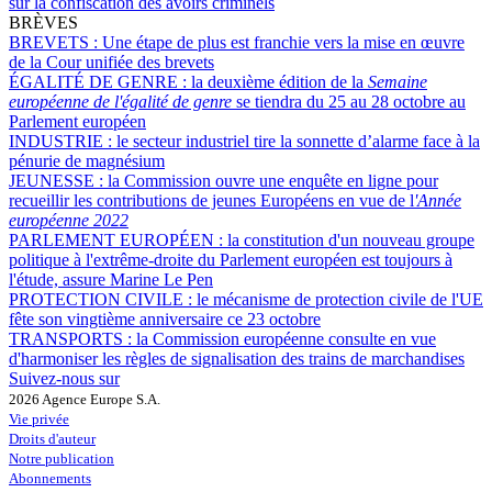
sur la confiscation des avoirs criminels
BRÈVES
BREVETS :
Une étape de plus est franchie vers la mise en œuvre
de la Cour unifiée des brevets
ÉGALITÉ DE GENRE :
la deuxième édition de la
Semaine
européenne de l'égalité de genre
se tiendra du 25 au 28 octobre au
Parlement européen
INDUSTRIE :
le secteur industriel tire la sonnette d’alarme face à la
pénurie de magnésium
JEUNESSE :
la Commission ouvre une enquête en ligne pour
recueillir les contributions de jeunes Européens en vue de l
'Année
européenne 2022
PARLEMENT EUROPÉEN :
la constitution d'un nouveau groupe
politique à l'extrême-droite du Parlement européen est toujours à
l'étude, assure Marine Le Pen
PROTECTION CIVILE :
le mécanisme de protection civile de l'UE
fête son vingtième anniversaire ce 23 octobre
TRANSPORTS :
la Commission européenne consulte en vue
d'harmoniser les règles de signalisation des trains de marchandises
Suivez-nous sur
2026 Agence Europe S.A.
Vie privée
Droits d'auteur
Notre publication
Abonnements