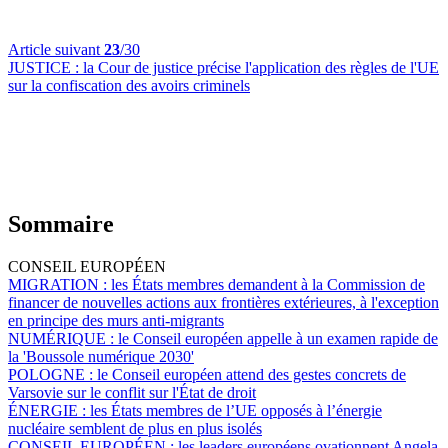
Article suivant
23
/30
JUSTICE :
la Cour de justice précise l'application des règles de l'UE
sur la confiscation des avoirs criminels
Sommaire
CONSEIL EUROPÉEN
MIGRATION :
les États membres demandent à la Commission de
financer de nouvelles actions aux frontières extérieures, à l'exception
en principe des murs anti-migrants
NUMÉRIQUE :
le Conseil européen appelle à un examen rapide de
la 'Boussole numérique 2030'
POLOGNE :
le Conseil européen attend des gestes concrets de
Varsovie sur le conflit sur l'État de droit
ÉNERGIE :
les États membres de l’UE opposés à l’énergie
nucléaire semblent de plus en plus isolés
CONSEIL EUROPÉEN :
les leaders européens ovationnent Angela