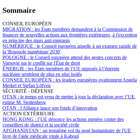
Sommaire
CONSEIL EUROPÉEN
MIGRATION :
les États membres demandent à la Commission de
financer de nouvelles actions aux frontières extérieures, à l'exception
en principe des murs anti-migrants
NUMÉRIQUE :
le Conseil européen appelle à un examen rapide de
la 'Boussole numérique 2030'
POLOGNE :
le Conseil européen attend des gestes concrets de
Varsovie sur le conflit sur l'État de droit
ÉNERGIE :
les États membres de l’UE opposés à l’énergie
nucléaire semblent de plus en plus isolés
CONSEIL EUROPÉEN :
les leaders européens ovationnent Angela
Merkel et Stefan Löfven
SÉCURITÉ - DÉFENSE
OTAN :
le temps est venu de mettre à jour la déclaration avec l’UE,
estime M. Stoltenberg
OTAN :
l'Alliance lance son fonds d’innovation
ACTION EXTÉRIEURE
HONG KONG :
l’UE dénonce les actions menées contre des
conseillers de district et la société civile
AFGHANISTAN :
un troisième vol du pont humanitaire de l'UE
livre de l'aide médicale vitale à Kaboul