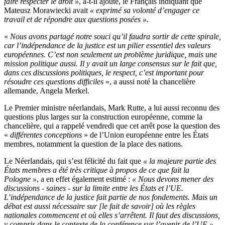
faire respecter le droit »
, a-t-il ajouté, le Français indiquant que
Mateusz Morawiecki avait
« exprimé sa volonté d’engager ce
travail et de répondre aux questions posées »
.
«
Nous avons partagé notre souci qu’il faudra sortir de cette spirale,
car l’indépendance de la justice est un pilier essentiel des valeurs
européennes. C’est non seulement un problème juridique, mais une
mission politique aussi. Il y avait un large consensus sur le fait que,
dans ces discussions politiques, le respect, c’est important pour
résoudre ces questions difficiles
», a aussi noté la chancelière
allemande, Angela Merkel.
Le Premier ministre néerlandais, Mark Rutte, a lui aussi reconnu des
questions plus larges sur la construction européenne, comme la
chancelière, qui a rappelé vendredi que cet arrêt pose la question des
«
différentes conceptions
»
de l’Union européenne entre les États
membres, notamment la question de la place des nations.
Le Néerlandais, qui s’est félicité du fait que
« la majeure partie des
États membres a été très critique à propos de ce que fait la
Pologne »
, a en effet également estimé :
« Nous devons mener des
discussions - saines - sur la limite entre les États et l’UE.
L’indépendance de la justice fait partie de nos fondements. Mais un
débat est aussi nécessaire sur [le fait de savoir] où les règles
nationales commencent et où elles s’arrêtent. Il faut des discussions,
y compris dans le contexte de la conférence sur l’avenir de l’UE »
,