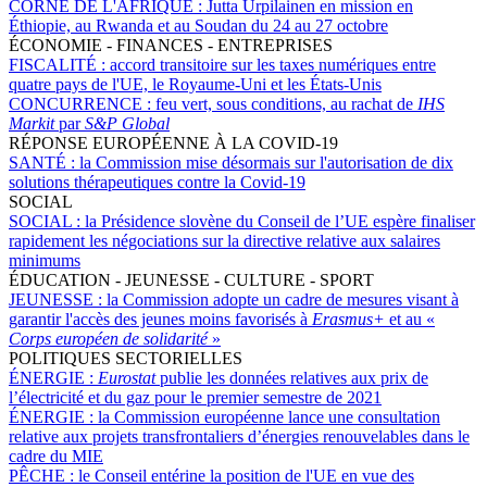
CORNE DE L'AFRIQUE :
Jutta Urpilainen en mission en
Éthiopie, au Rwanda et au Soudan du 24 au 27 octobre
ÉCONOMIE - FINANCES - ENTREPRISES
FISCALITÉ :
accord transitoire sur les taxes numériques entre
quatre pays de l'UE, le Royaume-Uni et les États-Unis
CONCURRENCE :
feu vert, sous conditions, au rachat de
IHS
Markit
par
S&P Global
RÉPONSE EUROPÉENNE À LA COVID-19
SANTÉ :
la Commission mise désormais sur l'autorisation de dix
solutions thérapeutiques contre la Covid-19
SOCIAL
SOCIAL :
la Présidence slovène du Conseil de l’UE espère finaliser
rapidement les négociations sur la directive relative aux salaires
minimums
ÉDUCATION - JEUNESSE - CULTURE - SPORT
JEUNESSE :
la Commission adopte un cadre de mesures visant à
garantir l'accès des jeunes moins favorisés à
Erasmus+
et au «
Corps européen de solidarité
»
POLITIQUES SECTORIELLES
ÉNERGIE :
Eurostat
publie les données relatives aux prix de
l’électricité et du gaz pour le premier semestre de 2021
ÉNERGIE :
la Commission européenne lance une consultation
relative aux projets transfrontaliers d’énergies renouvelables dans le
cadre du MIE
PÊCHE :
le Conseil entérine la position de l'UE en vue des