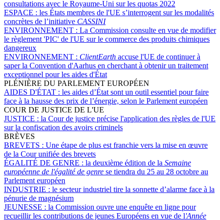
consultations avec le Royaume-Uni sur les quotas 2022
ESPACE :
les États membres de l'UE s’interrogent sur les modalités
concrètes de l’initiative
CASSINI
ENVIRONNEMENT :
La Commission consulte en vue de modifier
le règlement 'PIC' de l'UE sur le commerce des produits chimiques
dangereux
ENVIRONNEMENT :
ClientEarth
accuse l'UE de continuer à
saper la Convention d'Aarhus en cherchant à obtenir un traitement
exceptionnel pour les aides d'État
PLÉNIÈRE DU PARLEMENT EUROPÉEN
AIDES D'ÉTAT :
les aides d’État sont un outil essentiel pour faire
face à la hausse des prix de l’énergie, selon le Parlement européen
COUR DE JUSTICE DE L'UE
JUSTICE :
la Cour de justice précise l'application des règles de l'UE
sur la confiscation des avoirs criminels
BRÈVES
BREVETS :
Une étape de plus est franchie vers la mise en œuvre
de la Cour unifiée des brevets
ÉGALITÉ DE GENRE :
la deuxième édition de la
Semaine
européenne de l'égalité de genre
se tiendra du 25 au 28 octobre au
Parlement européen
INDUSTRIE :
le secteur industriel tire la sonnette d’alarme face à la
pénurie de magnésium
JEUNESSE :
la Commission ouvre une enquête en ligne pour
recueillir les contributions de jeunes Européens en vue de l
'Année