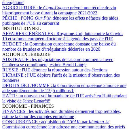
énergétique'
AGRICULTURE :
le
Copa-Cogeca
prévoit une récolte de vin
historiquement basse durant la campagne 2021/2022
PÊCHE :
l’ONG
Our Fish
dénonce les effets néfastes des aides
publiques de l’UE au carburant
INSTITUTIONNEL
AFFAIRES GÉNÉRALES :
Royaume-Uni, lutte contre la Covid-
19 et sommet européen d'octobre à l'agenda des pays de l'UE
BUDGET :
la Commission européenne constate une baisse du
nombre de fraudes et d’irrégularités déclarées en 2020
ACTION EXTÉRIEURE
AUSTRALIE :
les négociations de l'accord commercial avec
Canberra se compliquent, estime Bernd Lange
RUSSIE :
l'UE dénonce la répression autour des élections
UKRAINE :
l’UE déplore l'arrêt de la mission d’observation des
frontières
DROITS DE L'HOMME :
la Commission européenne annonce une
aide supplémentaire de 119,5 millions €
HAÏTI :
un nouveau vol humanitaire de l'UE arrivé en Haïti pendant
la visite de Janez Lenarčič
ÉCONOMIE - FINANCES
FINANCES :
les activités non durables demeurent trop rentables,
estime la Cour des comptes européenne
CONCURRENCE :
acquisition de
GRAIL
par
Illumina
, la
Commission européenne leur adresse une communication des griefs