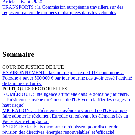
Article suivant
29
/30
TRANSPORTS :
la Commission européenne travaillera sur des
règles en matière de données embarquées dans les véhicules
Sommaire
COUR DE JUSTICE DE L'UE
ENVIRONNEMENT :
la Cour de justice de l’UE condamne la
Pologne à payer 500 000 € par jour pour ne pas avoir cessé l’activité
de la mine de Turów
POLITIQUES SECTORIELLES
NUMÉRIQUE :
intelligence artificielle dans le domaine judiciaire,
la Présidence slovène du Conseil de l'UE veut clarifier les usages 'à
haut risque'
MIGRATION :
la Présidence slovène du Conseil de l'UE compte
faire adopter le règlement Eurodac en enlevant les éléments liés au
Pacte 'Asile et migration'
ÉNERGIE :
les États membres se réunissent pour discuter de la
révision des directives 'énergies renouvelables' et 'efficacité