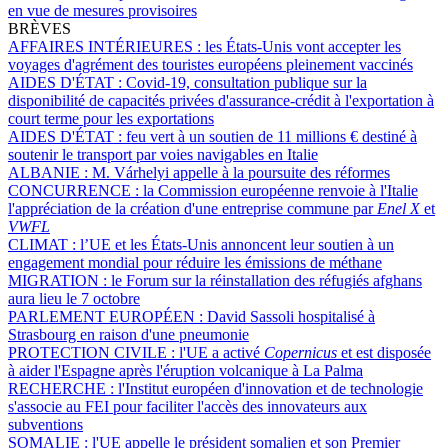
en vue de mesures provisoires
BRÈVES
AFFAIRES INTÉRIEURES :
les États-Unis vont accepter les
voyages d'agrément des touristes européens pleinement vaccinés
AIDES D'ÉTAT :
Covid-19, consultation publique sur la
disponibilité de capacités privées d'assurance-crédit à l'exportation à
court terme pour les exportations
AIDES D'ÉTAT :
feu vert à un soutien de 11 millions € destiné à
soutenir le transport par voies navigables en Italie
ALBANIE :
M. Várhelyi appelle à la poursuite des réformes
CONCURRENCE :
la Commission européenne renvoie à l'Italie
l'appréciation de la création d'une entreprise commune par
Enel X
et
VWFL
CLIMAT :
l’UE et les États-Unis annoncent leur soutien à un
engagement mondial pour réduire les émissions de méthane
MIGRATION :
le Forum sur la réinstallation des réfugiés afghans
aura lieu le 7 octobre
PARLEMENT EUROPÉEN :
David Sassoli hospitalisé à
Strasbourg en raison d'une pneumonie
PROTECTION CIVILE :
l'UE a activé
Copernicus
et est disposée
à aider l'Espagne après l'éruption volcanique à La Palma
RECHERCHE :
l'Institut européen d'innovation et de technologie
s'associe au FEI pour faciliter l'accès des innovateurs aux
subventions
SOMALIE :
l'UE appelle le président somalien et son Premier