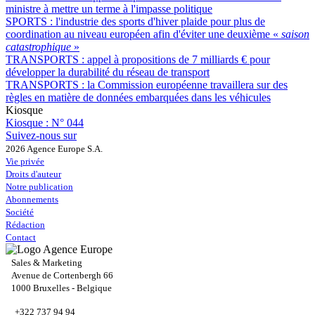
ministre à mettre un terme à l'impasse politique
SPORTS :
l'industrie des sports d'hiver plaide pour plus de
coordination au niveau européen afin d'éviter une deuxième «
saison
catastrophique
»
TRANSPORTS :
appel à propositions de 7 milliards € pour
développer la durabilité du réseau de transport
TRANSPORTS :
la Commission européenne travaillera sur des
règles en matière de données embarquées dans les véhicules
Kiosque
Kiosque :
N° 044
Suivez-nous sur
2026 Agence Europe S.A.
Vie privée
Droits d'auteur
Notre publication
Abonnements
Société
Rédaction
Contact
Sales & Marketing
Avenue de Cortenbergh 66
1000 Bruxelles - Belgique
+322 737 94 94