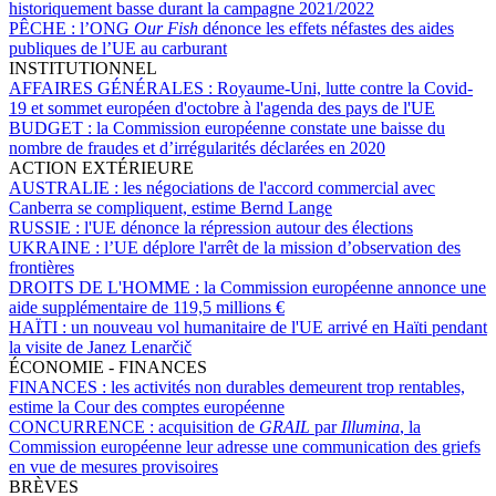
historiquement basse durant la campagne 2021/2022
PÊCHE :
l’ONG
Our Fish
dénonce les effets néfastes des aides
publiques de l’UE au carburant
INSTITUTIONNEL
AFFAIRES GÉNÉRALES :
Royaume-Uni, lutte contre la Covid-
19 et sommet européen d'octobre à l'agenda des pays de l'UE
BUDGET :
la Commission européenne constate une baisse du
nombre de fraudes et d’irrégularités déclarées en 2020
ACTION EXTÉRIEURE
AUSTRALIE :
les négociations de l'accord commercial avec
Canberra se compliquent, estime Bernd Lange
RUSSIE :
l'UE dénonce la répression autour des élections
UKRAINE :
l’UE déplore l'arrêt de la mission d’observation des
frontières
DROITS DE L'HOMME :
la Commission européenne annonce une
aide supplémentaire de 119,5 millions €
HAÏTI :
un nouveau vol humanitaire de l'UE arrivé en Haïti pendant
la visite de Janez Lenarčič
ÉCONOMIE - FINANCES
FINANCES :
les activités non durables demeurent trop rentables,
estime la Cour des comptes européenne
CONCURRENCE :
acquisition de
GRAIL
par
Illumina
, la
Commission européenne leur adresse une communication des griefs
en vue de mesures provisoires
BRÈVES