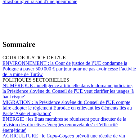
Strasbourg en raison d'une pneumonie
Sommaire
COUR DE JUSTICE DE L'UE
ENVIRONNEMENT :
la Cour de justice de l’UE condamne la
Pologne à payer 500 000 € par jour pour ne pas avoir cessé l’activité
de la mine de Turów
POLITIQUES SECTORIELLES
NUMÉRIQUE :
intelligence artificielle dans le domaine judiciaire,
la Présidence slovène du Conseil de l'UE veut clarifier les usages 'à
haut risque'
MIGRATION :
la Présidence slovène du Conseil de l'UE compte
faire adopter le règlement Eurodac en enlevant les éléments liés au
Pacte 'Asile et migration'
ÉNERGIE :
les États membres se réunissent pour discuter de la
révision des directives 'énergies renouvelables' et 'efficacité
énergétique'
AGRICULTURE :
le
Copa-Cogeca
prévoit une récolte de vin