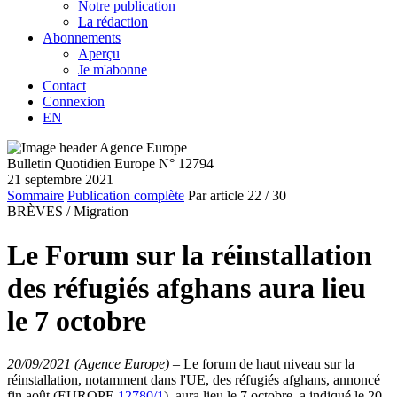
Notre publication
La rédaction
Abonnements
Aperçu
Je m'abonne
Contact
Connexion
EN
Bulletin Quotidien Europe N° 12794
21 septembre 2021
Sommaire
Publication complète
Par article
22
/ 30
BRÈVES /
Migration
Le Forum sur la réinstallation
des réfugiés afghans aura lieu
le 7 octobre
20/09/2021 (Agence Europe)
–
Le forum de haut niveau sur la
réinstallation, notamment dans l'UE, des réfugiés afghans, annoncé
fin août (EUROPE
12780/1
), aura lieu le 7 octobre, a indiqué le 20