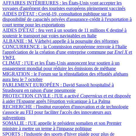
AFFAIRES INTÉRIEURES :
les États-Unis vont accepter les
voyages d'agrément des touristes européens pleinement vaccinés
AIDES D'ÉTAT :
Covid-19, consultation publique sur la
disponibilité de capacités privées d'assurance-crédit à l'exportation à
court terme pour les exportations
AIDES D'ÉTAT :
feu vert à un soutien de 11 millions € destiné à
soutenir le transport par voies navigables en Italie
ALBANIE :
M. Várhelyi appelle à la poursuite des réformes
CONCURRENCE :
la Commission européenne renvoie à l'Italie
l'appréciation de la création d'une entreprise commune par
Enel X
et
VWFL
CLIMAT :
l’UE et les États-Unis annoncent leur soutien à un
engagement mondial pour réduire les émissions de méthane
MIGRATION :
le Forum sur la réinstallation des réfugiés afghans
aura lieu le 7 octobre
PARLEMENT EUROPÉEN :
David Sassoli hospitalisé à
Strasbourg en raison d'une pneumonie
PROTECTION CIVILE :
l'UE a activé
Copernicus
et est disposée
à aider l'Espagne après l'éruption volcanique à La Palma
RECHERCHE :
l'Institut européen d'innovation et de technologie
s'associe au FEI pour faciliter l'accès des innovateurs aux
subventions
SOMALIE :
l'UE appelle le président somalien et son Premier
ministre à mettre un terme à l'impasse politique
SPORTS :
l'industrie des sports d'hiver plaide pour plus de