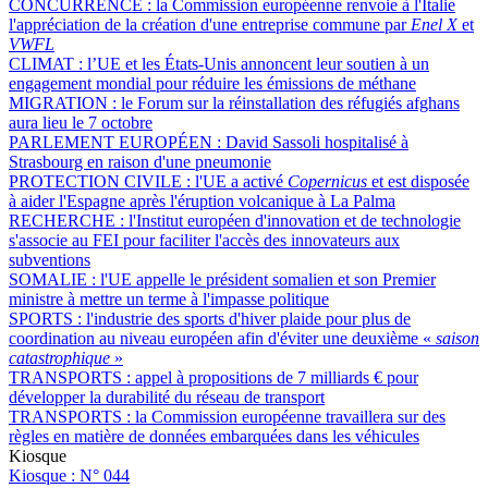
CONCURRENCE :
la Commission européenne renvoie à l'Italie
l'appréciation de la création d'une entreprise commune par
Enel X
et
VWFL
CLIMAT :
l’UE et les États-Unis annoncent leur soutien à un
engagement mondial pour réduire les émissions de méthane
MIGRATION :
le Forum sur la réinstallation des réfugiés afghans
aura lieu le 7 octobre
PARLEMENT EUROPÉEN :
David Sassoli hospitalisé à
Strasbourg en raison d'une pneumonie
PROTECTION CIVILE :
l'UE a activé
Copernicus
et est disposée
à aider l'Espagne après l'éruption volcanique à La Palma
RECHERCHE :
l'Institut européen d'innovation et de technologie
s'associe au FEI pour faciliter l'accès des innovateurs aux
subventions
SOMALIE :
l'UE appelle le président somalien et son Premier
ministre à mettre un terme à l'impasse politique
SPORTS :
l'industrie des sports d'hiver plaide pour plus de
coordination au niveau européen afin d'éviter une deuxième «
saison
catastrophique
»
TRANSPORTS :
appel à propositions de 7 milliards € pour
développer la durabilité du réseau de transport
TRANSPORTS :
la Commission européenne travaillera sur des
règles en matière de données embarquées dans les véhicules
Kiosque
Kiosque :
N° 044