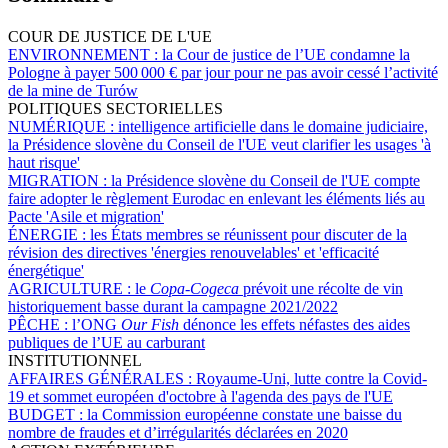
COUR DE JUSTICE DE L'UE
ENVIRONNEMENT :
la Cour de justice de l’UE condamne la
Pologne à payer 500 000 € par jour pour ne pas avoir cessé l’activité
de la mine de Turów
POLITIQUES SECTORIELLES
NUMÉRIQUE :
intelligence artificielle dans le domaine judiciaire,
la Présidence slovène du Conseil de l'UE veut clarifier les usages 'à
haut risque'
MIGRATION :
la Présidence slovène du Conseil de l'UE compte
faire adopter le règlement Eurodac en enlevant les éléments liés au
Pacte 'Asile et migration'
ÉNERGIE :
les États membres se réunissent pour discuter de la
révision des directives 'énergies renouvelables' et 'efficacité
énergétique'
AGRICULTURE :
le
Copa-Cogeca
prévoit une récolte de vin
historiquement basse durant la campagne 2021/2022
PÊCHE :
l’ONG
Our Fish
dénonce les effets néfastes des aides
publiques de l’UE au carburant
INSTITUTIONNEL
AFFAIRES GÉNÉRALES :
Royaume-Uni, lutte contre la Covid-
19 et sommet européen d'octobre à l'agenda des pays de l'UE
BUDGET :
la Commission européenne constate une baisse du
nombre de fraudes et d’irrégularités déclarées en 2020