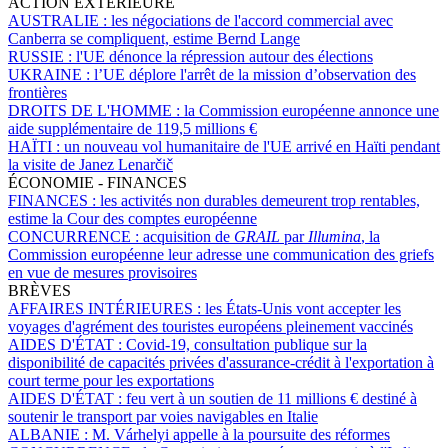
ACTION EXTÉRIEURE
AUSTRALIE :
les négociations de l'accord commercial avec
Canberra se compliquent, estime Bernd Lange
RUSSIE :
l'UE dénonce la répression autour des élections
UKRAINE :
l’UE déplore l'arrêt de la mission d’observation des
frontières
DROITS DE L'HOMME :
la Commission européenne annonce une
aide supplémentaire de 119,5 millions €
HAÏTI :
un nouveau vol humanitaire de l'UE arrivé en Haïti pendant
la visite de Janez Lenarčič
ÉCONOMIE - FINANCES
FINANCES :
les activités non durables demeurent trop rentables,
estime la Cour des comptes européenne
CONCURRENCE :
acquisition de
GRAIL
par
Illumina
, la
Commission européenne leur adresse une communication des griefs
en vue de mesures provisoires
BRÈVES
AFFAIRES INTÉRIEURES :
les États-Unis vont accepter les
voyages d'agrément des touristes européens pleinement vaccinés
AIDES D'ÉTAT :
Covid-19, consultation publique sur la
disponibilité de capacités privées d'assurance-crédit à l'exportation à
court terme pour les exportations
AIDES D'ÉTAT :
feu vert à un soutien de 11 millions € destiné à
soutenir le transport par voies navigables en Italie
ALBANIE :
M. Várhelyi appelle à la poursuite des réformes