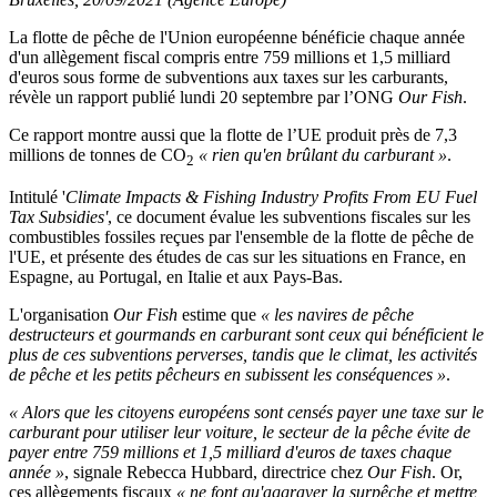
La flotte de pêche de l'Union européenne bénéficie chaque année
d'un allègement fiscal compris entre 759 millions et 1,5 milliard
d'euros sous forme de subventions aux taxes sur les carburants,
révèle un rapport publié lundi 20 septembre par l’ONG
Our Fish
.
Ce rapport montre aussi que la flotte de l’UE produit près de 7,3
millions de tonnes de CO
« rien qu'en brûlant du carburant »
.
2
Intitulé '
Climate Impacts & Fishing Industry Profits From EU Fuel
Tax Subsidies'
, ce document évalue les subventions fiscales sur les
combustibles fossiles reçues par l'ensemble de la flotte de pêche de
l'UE, et présente des études de cas sur les situations en France, en
Espagne, au Portugal, en Italie et aux Pays-Bas.
L'organisation
Our Fish
estime que
« les navires de pêche
destructeurs et gourmands en carburant sont ceux qui bénéficient le
plus de ces subventions perverses, tandis que le climat, les activités
de pêche et les petits pêcheurs en subissent les conséquences »
.
« Alors que les citoyens européens sont censés payer une taxe sur le
carburant pour utiliser leur voiture, le secteur de la pêche évite de
payer entre 759 millions et 1,5 milliard d'euros de taxes chaque
année »
, signale Rebecca Hubbard, directrice chez
Our Fish
. Or,
ces allègements fiscaux
« ne font qu'aggraver la surpêche et mettre