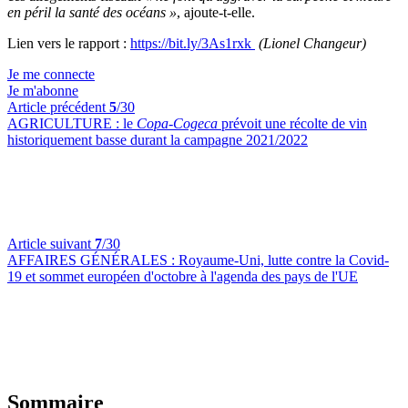
en péril la santé des océans »
, ajoute-t-elle.
Lien vers le rapport :
https://bit.ly/3As1rxk
(Lionel Changeur)
Je me connecte
Je m'abonne
Article précédent
5
/30
AGRICULTURE :
le
Copa-Cogeca
prévoit une récolte de vin
historiquement basse durant la campagne 2021/2022
Article suivant
7
/30
AFFAIRES GÉNÉRALES :
Royaume-Uni, lutte contre la Covid-
19 et sommet européen d'octobre à l'agenda des pays de l'UE
Sommaire