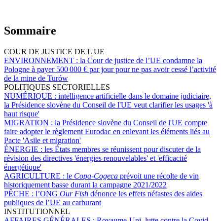
Sommaire
COUR DE JUSTICE DE L'UE
ENVIRONNEMENT :
la Cour de justice de l’UE condamne la
Pologne à payer 500 000 € par jour pour ne pas avoir cessé l’activité
de la mine de Turów
POLITIQUES SECTORIELLES
NUMÉRIQUE :
intelligence artificielle dans le domaine judiciaire,
la Présidence slovène du Conseil de l'UE veut clarifier les usages 'à
haut risque'
MIGRATION :
la Présidence slovène du Conseil de l'UE compte
faire adopter le règlement Eurodac en enlevant les éléments liés au
Pacte 'Asile et migration'
ÉNERGIE :
les États membres se réunissent pour discuter de la
révision des directives 'énergies renouvelables' et 'efficacité
énergétique'
AGRICULTURE :
le
Copa-Cogeca
prévoit une récolte de vin
historiquement basse durant la campagne 2021/2022
PÊCHE :
l’ONG
Our Fish
dénonce les effets néfastes des aides
publiques de l’UE au carburant
INSTITUTIONNEL
AFFAIRES GÉNÉRALES :
Royaume-Uni, lutte contre la Covid-