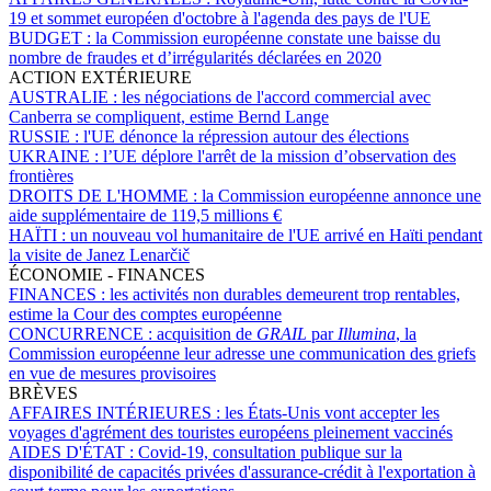
19 et sommet européen d'octobre à l'agenda des pays de l'UE
BUDGET :
la Commission européenne constate une baisse du
nombre de fraudes et d’irrégularités déclarées en 2020
ACTION EXTÉRIEURE
AUSTRALIE :
les négociations de l'accord commercial avec
Canberra se compliquent, estime Bernd Lange
RUSSIE :
l'UE dénonce la répression autour des élections
UKRAINE :
l’UE déplore l'arrêt de la mission d’observation des
frontières
DROITS DE L'HOMME :
la Commission européenne annonce une
aide supplémentaire de 119,5 millions €
HAÏTI :
un nouveau vol humanitaire de l'UE arrivé en Haïti pendant
la visite de Janez Lenarčič
ÉCONOMIE - FINANCES
FINANCES :
les activités non durables demeurent trop rentables,
estime la Cour des comptes européenne
CONCURRENCE :
acquisition de
GRAIL
par
Illumina
, la
Commission européenne leur adresse une communication des griefs
en vue de mesures provisoires
BRÈVES
AFFAIRES INTÉRIEURES :
les États-Unis vont accepter les
voyages d'agrément des touristes européens pleinement vaccinés
AIDES D'ÉTAT :
Covid-19, consultation publique sur la
disponibilité de capacités privées d'assurance-crédit à l'exportation à