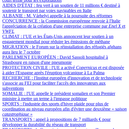
court terme pour les exportations
AIDES D'ÉTAT :
feu vert à un soutien de 11 millions € destiné à
soutenir le transport par voies navigables en Italie
ALBANIE :
M. Várhelyi appelle à la poursuite des réformes
CONCURRENCE :
la Commission européenne renvoie à l'Italie
l'appréciation de la création d'une entreprise commune par
Enel X
et
VWFL
CLIMAT :
l’UE et les États-Unis annoncent leur soutien à un
engagement mondial pour réduire les émissions de méthane
MIGRATION :
le Forum sur la réinstallation des réfugiés afghans
aura lieu le 7 octobre
PARLEMENT EUROPÉEN :
David Sassoli hospitalisé à
Strasbourg en raison d'une pneumonie
PROTECTION CIVILE :
l'UE a activé
Copernicus
et est disposée
à aider l'Espagne après l'éruption volcanique à La Palma
RECHERCHE :
l'Institut européen d'innovation et de technologie
s'associe au FEI pour faciliter l'accès des innovateurs aux
subventions
SOMALIE :
l'UE appelle le président somalien et son Premier
ministre à mettre un terme à l'impasse politique
SPORTS :
l'industrie des sports d'hiver plaide pour plus de
coordination au niveau européen afin d'éviter une deuxième «
saison
catastrophique
»
TRANSPORTS :
appel à propositions de 7 milliards € pour
développer la durabilité du réseau de transport