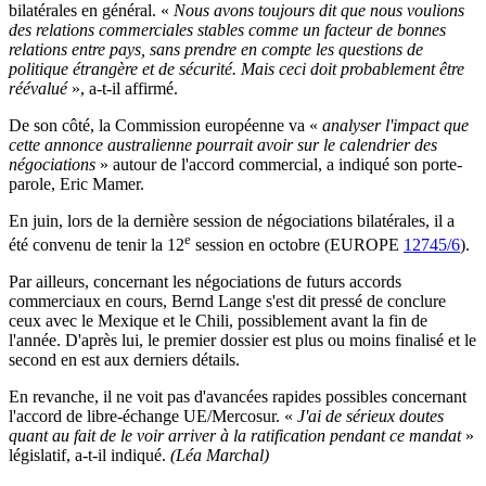
bilatérales en général. «
Nous avons toujours dit que nous voulions
des relations commerciales stables comme un facteur de bonnes
relations entre pays, sans prendre en compte les questions de
politique étrangère et de sécurité. Mais ceci doit probablement être
réévalué
», a-t-il affirmé.
De son côté, la Commission européenne va «
analyser l'impact que
cette annonce australienne pourrait avoir sur le calendrier des
négociations
» autour de l'accord commercial, a indiqué son porte-
parole, Eric Mamer.
En juin, lors de la dernière session de négociations bilatérales, il a
e
été convenu de tenir la 12
session en octobre (EUROPE
12745/6
).
Par ailleurs, concernant les négociations de futurs accords
commerciaux en cours, Bernd Lange s'est dit pressé de conclure
ceux avec le Mexique et le Chili, possiblement avant la fin de
l'année. D'après lui, le premier dossier est plus ou moins finalisé et le
second en est aux derniers détails.
En revanche, il ne voit pas d'avancées rapides possibles concernant
l'accord de libre-échange UE/Mercosur. «
J'ai de sérieux doutes
quant au fait de le voir arriver à la ratification pendant ce mandat
»
législatif, a-t-il indiqué.
(Léa Marchal)