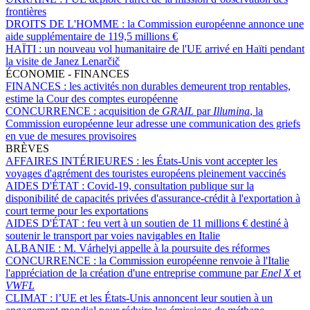
frontières
DROITS DE L'HOMME :
la Commission européenne annonce une
aide supplémentaire de 119,5 millions €
HAÏTI :
un nouveau vol humanitaire de l'UE arrivé en Haïti pendant
la visite de Janez Lenarčič
ÉCONOMIE - FINANCES
FINANCES :
les activités non durables demeurent trop rentables,
estime la Cour des comptes européenne
CONCURRENCE :
acquisition de
GRAIL
par
Illumina
, la
Commission européenne leur adresse une communication des griefs
en vue de mesures provisoires
BRÈVES
AFFAIRES INTÉRIEURES :
les États-Unis vont accepter les
voyages d'agrément des touristes européens pleinement vaccinés
AIDES D'ÉTAT :
Covid-19, consultation publique sur la
disponibilité de capacités privées d'assurance-crédit à l'exportation à
court terme pour les exportations
AIDES D'ÉTAT :
feu vert à un soutien de 11 millions € destiné à
soutenir le transport par voies navigables en Italie
ALBANIE :
M. Várhelyi appelle à la poursuite des réformes
CONCURRENCE :
la Commission européenne renvoie à l'Italie
l'appréciation de la création d'une entreprise commune par
Enel X
et
VWFL
CLIMAT :
l’UE et les États-Unis annoncent leur soutien à un