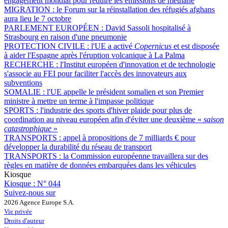
engagement mondial pour réduire les émissions de méthane
MIGRATION :
le Forum sur la réinstallation des réfugiés afghans
aura lieu le 7 octobre
PARLEMENT EUROPÉEN :
David Sassoli hospitalisé à
Strasbourg en raison d'une pneumonie
PROTECTION CIVILE :
l'UE a activé
Copernicus
et est disposée
à aider l'Espagne après l'éruption volcanique à La Palma
RECHERCHE :
l'Institut européen d'innovation et de technologie
s'associe au FEI pour faciliter l'accès des innovateurs aux
subventions
SOMALIE :
l'UE appelle le président somalien et son Premier
ministre à mettre un terme à l'impasse politique
SPORTS :
l'industrie des sports d'hiver plaide pour plus de
coordination au niveau européen afin d'éviter une deuxième «
saison
catastrophique
»
TRANSPORTS :
appel à propositions de 7 milliards € pour
développer la durabilité du réseau de transport
TRANSPORTS :
la Commission européenne travaillera sur des
règles en matière de données embarquées dans les véhicules
Kiosque
Kiosque :
N° 044
Suivez-nous sur
2026 Agence Europe S.A.
Vie privée
Droits d'auteur