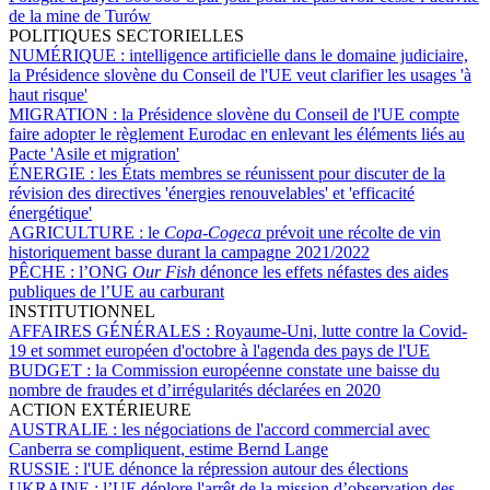
de la mine de Turów
POLITIQUES SECTORIELLES
NUMÉRIQUE :
intelligence artificielle dans le domaine judiciaire,
la Présidence slovène du Conseil de l'UE veut clarifier les usages 'à
haut risque'
MIGRATION :
la Présidence slovène du Conseil de l'UE compte
faire adopter le règlement Eurodac en enlevant les éléments liés au
Pacte 'Asile et migration'
ÉNERGIE :
les États membres se réunissent pour discuter de la
révision des directives 'énergies renouvelables' et 'efficacité
énergétique'
AGRICULTURE :
le
Copa-Cogeca
prévoit une récolte de vin
historiquement basse durant la campagne 2021/2022
PÊCHE :
l’ONG
Our Fish
dénonce les effets néfastes des aides
publiques de l’UE au carburant
INSTITUTIONNEL
AFFAIRES GÉNÉRALES :
Royaume-Uni, lutte contre la Covid-
19 et sommet européen d'octobre à l'agenda des pays de l'UE
BUDGET :
la Commission européenne constate une baisse du
nombre de fraudes et d’irrégularités déclarées en 2020
ACTION EXTÉRIEURE
AUSTRALIE :
les négociations de l'accord commercial avec
Canberra se compliquent, estime Bernd Lange
RUSSIE :
l'UE dénonce la répression autour des élections
UKRAINE :
l’UE déplore l'arrêt de la mission d’observation des