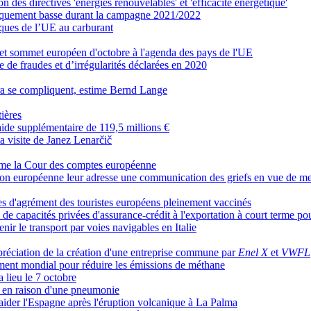
n des directives 'énergies renouvelables' et 'efficacité énergétique'
oriquement basse durant la campagne 2021/2022
iques de l’UE au carburant
et sommet européen d'octobre à l'agenda des pays de l'UE
de fraudes et d’irrégularités déclarées en 2020
ra se compliquent, estime Bernd Lange
tières
de supplémentaire de 119,5 millions €
a visite de Janez Lenarčič
stime la Cour des comptes européenne
on européenne leur adresse une communication des griefs en vue de me
es d'agrément des touristes européens pleinement vaccinés
 de capacités privées d'assurance-crédit à l'exportation à court terme po
enir le transport par voies navigables en Italie
préciation de la création d'une entreprise commune par
Enel X
et
VWFL
ement mondial pour réduire les émissions de méthane
a lieu le 7 octobre
g en raison d'une pneumonie
 aider l'Espagne après l'éruption volcanique à La Palma