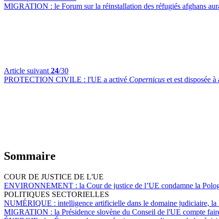
MIGRATION :
le Forum sur la réinstallation des réfugiés afghans aur
Article suivant
24
/30
PROTECTION CIVILE :
l'UE a activé
Copernicus
et est disposée à
Sommaire
COUR DE JUSTICE DE L'UE
ENVIRONNEMENT :
la Cour de justice de l’UE condamne la Polog
POLITIQUES SECTORIELLES
NUMÉRIQUE :
intelligence artificielle dans le domaine judiciaire, l
MIGRATION :
la Présidence slovène du Conseil de l'UE compte faire