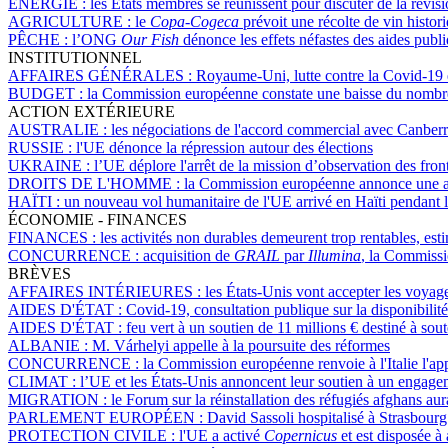
ÉNERGIE :
les États membres se réunissent pour discuter de la révisio
AGRICULTURE :
le
Copa-Cogeca
prévoit une récolte de vin hist
PÊCHE :
l’ONG
Our Fish
dénonce les effets néfastes des aides publ
INSTITUTIONNEL
AFFAIRES GÉNÉRALES :
Royaume-Uni, lutte contre la Covid-19 
BUDGET :
la Commission européenne constate une baisse du nombre 
ACTION EXTÉRIEURE
AUSTRALIE :
les négociations de l'accord commercial avec Canber
RUSSIE :
l'UE dénonce la répression autour des élections
UKRAINE :
l’UE déplore l'arrêt de la mission d’observation des fron
DROITS DE L'HOMME :
la Commission européenne annonce une ai
HAÏTI :
un nouveau vol humanitaire de l'UE arrivé en Haïti pendant l
ÉCONOMIE - FINANCES
FINANCES :
les activités non durables demeurent trop rentables, e
CONCURRENCE :
acquisition de
GRAIL
par
Illumina
, la Commissi
BRÈVES
AFFAIRES INTÉRIEURES :
les États-Unis vont accepter les voyag
AIDES D'ÉTAT :
Covid-19, consultation publique sur la disponibilité
AIDES D'ÉTAT :
feu vert à un soutien de 11 millions € destiné à sout
ALBANIE :
M. Várhelyi appelle à la poursuite des réformes
CONCURRENCE :
la Commission européenne renvoie à l'Italie l'ap
CLIMAT :
l’UE et les États-Unis annoncent leur soutien à un engag
MIGRATION :
le Forum sur la réinstallation des réfugiés afghans aur
PARLEMENT EUROPÉEN :
David Sassoli hospitalisé à Strasbour
PROTECTION CIVILE :
l'UE a activé
Copernicus
et est disposée à