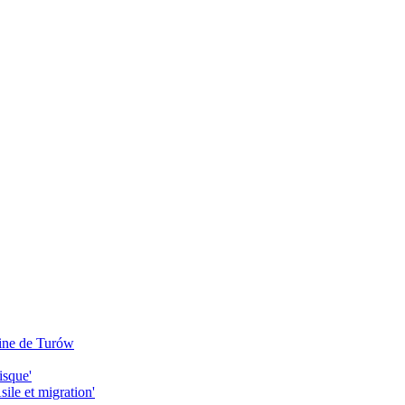
mine de Turów
isque'
ile et migration'