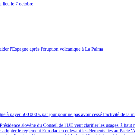
a lieu le 7 octobre
 aider l'Espagne après l'éruption volcanique à La Palma
ne à payer 500 000 € par jour pour ne pas avoir cessé l’activité de la 
a Présidence slovène du Conseil de l'UE veut clarifier les usages 'à haut r
 adopter le règlement Eurodac en enlevant les éléments liés au Pacte 'As