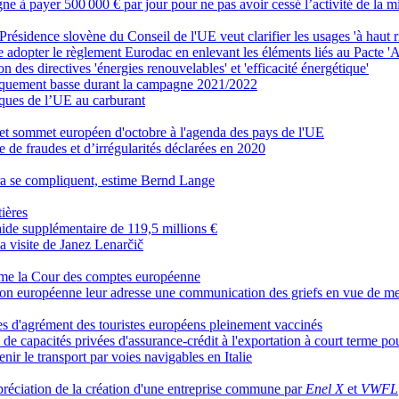
ne à payer 500 000 € par jour pour ne pas avoir cessé l’activité de la 
a Présidence slovène du Conseil de l'UE veut clarifier les usages 'à haut r
 adopter le règlement Eurodac en enlevant les éléments liés au Pacte 'As
n des directives 'énergies renouvelables' et 'efficacité énergétique'
oriquement basse durant la campagne 2021/2022
iques de l’UE au carburant
et sommet européen d'octobre à l'agenda des pays de l'UE
de fraudes et d’irrégularités déclarées en 2020
ra se compliquent, estime Bernd Lange
tières
de supplémentaire de 119,5 millions €
a visite de Janez Lenarčič
stime la Cour des comptes européenne
on européenne leur adresse une communication des griefs en vue de me
es d'agrément des touristes européens pleinement vaccinés
 de capacités privées d'assurance-crédit à l'exportation à court terme po
enir le transport par voies navigables en Italie
préciation de la création d'une entreprise commune par
Enel X
et
VWFL