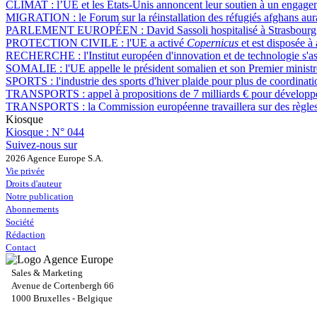
CLIMAT :
l’UE et les États-Unis annoncent leur soutien à un engag
MIGRATION :
le Forum sur la réinstallation des réfugiés afghans aur
PARLEMENT EUROPÉEN :
David Sassoli hospitalisé à Strasbour
PROTECTION CIVILE :
l'UE a activé
Copernicus
et est disposée à
RECHERCHE :
l'Institut européen d'innovation et de technologie s'
SOMALIE :
l'UE appelle le président somalien et son Premier ministr
SPORTS :
l'industrie des sports d'hiver plaide pour plus de coordina
TRANSPORTS :
appel à propositions de 7 milliards € pour développe
TRANSPORTS :
la Commission européenne travaillera sur des règle
Kiosque
Kiosque :
N° 044
Suivez-nous sur
2026 Agence Europe S.A.
Vie privée
Droits d'auteur
Notre publication
Abonnements
Société
Rédaction
Contact
Sales & Marketing
Avenue de Cortenbergh 66
1000 Bruxelles - Belgique