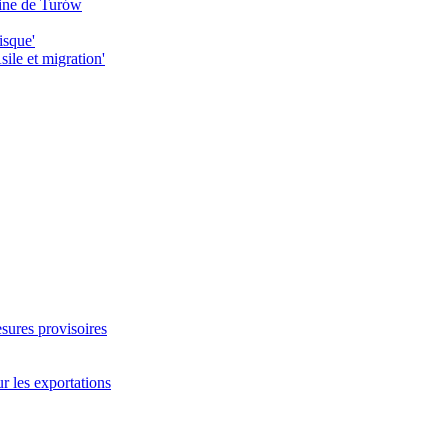
mine de Turów
isque'
ile et migration'
sures provisoires
ur les exportations