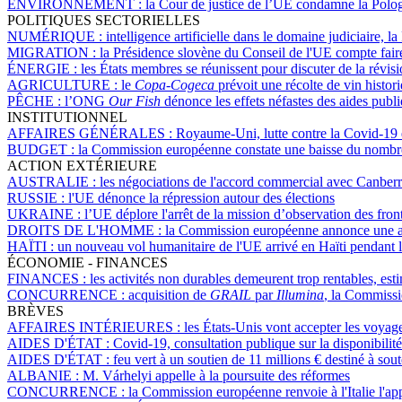
ENVIRONNEMENT :
la Cour de justice de l’UE condamne la Polog
POLITIQUES SECTORIELLES
NUMÉRIQUE :
intelligence artificielle dans le domaine judiciaire, l
MIGRATION :
la Présidence slovène du Conseil de l'UE compte faire
ÉNERGIE :
les États membres se réunissent pour discuter de la révisio
AGRICULTURE :
le
Copa-Cogeca
prévoit une récolte de vin hist
PÊCHE :
l’ONG
Our Fish
dénonce les effets néfastes des aides publ
INSTITUTIONNEL
AFFAIRES GÉNÉRALES :
Royaume-Uni, lutte contre la Covid-19 
BUDGET :
la Commission européenne constate une baisse du nombre 
ACTION EXTÉRIEURE
AUSTRALIE :
les négociations de l'accord commercial avec Canber
RUSSIE :
l'UE dénonce la répression autour des élections
UKRAINE :
l’UE déplore l'arrêt de la mission d’observation des fron
DROITS DE L'HOMME :
la Commission européenne annonce une ai
HAÏTI :
un nouveau vol humanitaire de l'UE arrivé en Haïti pendant l
ÉCONOMIE - FINANCES
FINANCES :
les activités non durables demeurent trop rentables, e
CONCURRENCE :
acquisition de
GRAIL
par
Illumina
, la Commissi
BRÈVES
AFFAIRES INTÉRIEURES :
les États-Unis vont accepter les voyag
AIDES D'ÉTAT :
Covid-19, consultation publique sur la disponibilité
AIDES D'ÉTAT :
feu vert à un soutien de 11 millions € destiné à sout
ALBANIE :
M. Várhelyi appelle à la poursuite des réformes
CONCURRENCE :
la Commission européenne renvoie à l'Italie l'ap