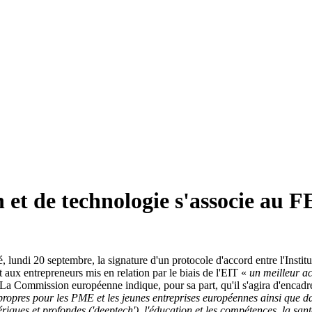
et de technologie s'associe au FEI
undi 20 septembre, la signature d'un protocole d'accord entre l'Institu
 aux entrepreneurs mis en relation par le biais de l'EIT «
un meilleur a
 La Commission européenne indique, pour sa part, qu'il s'agira d'encadr
propres pour les PME et les jeunes entreprises européennes ainsi que da
ques et profondes ('deeptech'), l'éducation et les compétences, la santé