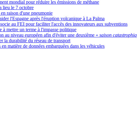
ement mondial pour réduire les émissions de méthane
a lieu le 7 octobre
g en raison d'une pneumonie
 aider l'Espagne après l'éruption volcanique à La Palma
associe au FEI pour faciliter l'accès des innovateurs aux subventions
e à mettre un terme à l'impasse politique
tion au niveau européen afin d'éviter une deuxième «
saison catastrophi
r la durabilité du réseau de transport
s en matière de données embarquées dans les véhicules