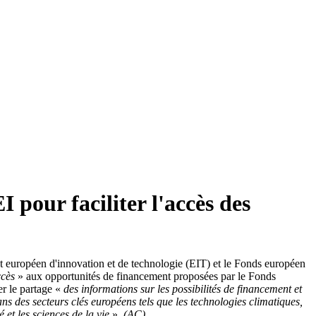
 pour faciliter l'accès des
t européen d'innovation et de technologie (EIT) et le Fonds européen
ccès
» aux opportunités de financement proposées par le Fonds
er le partage «
des informations sur les possibilités de financement et
ns des secteurs clés européens tels que les technologies climatiques,
 et les sciences de la vie
».
(AC)