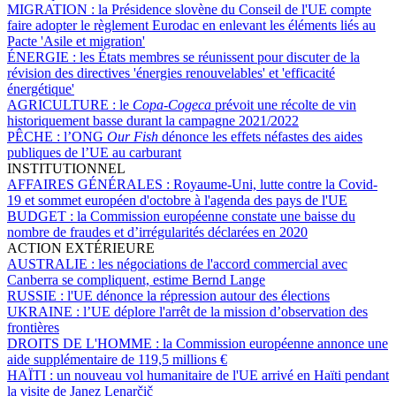
MIGRATION :
la Présidence slovène du Conseil de l'UE compte
faire adopter le règlement Eurodac en enlevant les éléments liés au
Pacte 'Asile et migration'
ÉNERGIE :
les États membres se réunissent pour discuter de la
révision des directives 'énergies renouvelables' et 'efficacité
énergétique'
AGRICULTURE :
le
Copa-Cogeca
prévoit une récolte de vin
historiquement basse durant la campagne 2021/2022
PÊCHE :
l’ONG
Our Fish
dénonce les effets néfastes des aides
publiques de l’UE au carburant
INSTITUTIONNEL
AFFAIRES GÉNÉRALES :
Royaume-Uni, lutte contre la Covid-
19 et sommet européen d'octobre à l'agenda des pays de l'UE
BUDGET :
la Commission européenne constate une baisse du
nombre de fraudes et d’irrégularités déclarées en 2020
ACTION EXTÉRIEURE
AUSTRALIE :
les négociations de l'accord commercial avec
Canberra se compliquent, estime Bernd Lange
RUSSIE :
l'UE dénonce la répression autour des élections
UKRAINE :
l’UE déplore l'arrêt de la mission d’observation des
frontières
DROITS DE L'HOMME :
la Commission européenne annonce une
aide supplémentaire de 119,5 millions €
HAÏTI :
un nouveau vol humanitaire de l'UE arrivé en Haïti pendant
la visite de Janez Lenarčič