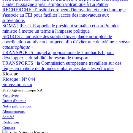
à aider l'Espagne après l'éruption volcanique à La Palma
RECHERCHE :
l'Institut européen d'innovation et de technologie
s'associe au FEI pour faciliter l'accès des innovateurs aux
subventions
SOMALIE :
l'UE appelle le président somalien et son Premier
ministre à mettre un terme à l'impasse politique
SPORTS :
l'industrie des sports d'hiver plaide pour plus de
coordination au niveau européen afin d'éviter une deuxième «
saison
catastrophique
»
TRANSPORTS :
appel à propositions de 7 milliards € pour
développer la durabilité du réseau de transport
TRANSPORTS :
la Commission européenne travaillera sur des
règles en matière de données embarquées dans les véhicules
Kiosque
Kiosque :
N° 044
Suivez-nous sur
2026 Agence Europe S.A.
Vie privée
Droits d'auteur
Notre publication
Abonnements
Société
Rédaction
Contact