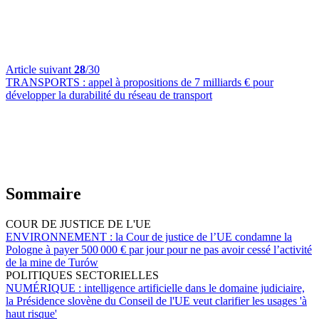
Article suivant
28
/30
TRANSPORTS :
appel à propositions de 7 milliards € pour
développer la durabilité du réseau de transport
Sommaire
COUR DE JUSTICE DE L'UE
ENVIRONNEMENT :
la Cour de justice de l’UE condamne la
Pologne à payer 500 000 € par jour pour ne pas avoir cessé l’activité
de la mine de Turów
POLITIQUES SECTORIELLES
NUMÉRIQUE :
intelligence artificielle dans le domaine judiciaire,
la Présidence slovène du Conseil de l'UE veut clarifier les usages 'à
haut risque'