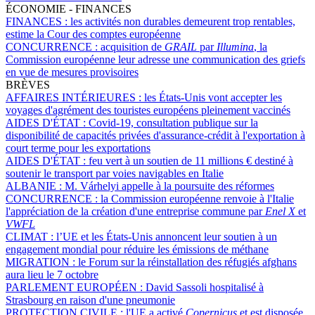
ÉCONOMIE - FINANCES
FINANCES :
les activités non durables demeurent trop rentables,
estime la Cour des comptes européenne
CONCURRENCE :
acquisition de
GRAIL
par
Illumina
, la
Commission européenne leur adresse une communication des griefs
en vue de mesures provisoires
BRÈVES
AFFAIRES INTÉRIEURES :
les États-Unis vont accepter les
voyages d'agrément des touristes européens pleinement vaccinés
AIDES D'ÉTAT :
Covid-19, consultation publique sur la
disponibilité de capacités privées d'assurance-crédit à l'exportation à
court terme pour les exportations
AIDES D'ÉTAT :
feu vert à un soutien de 11 millions € destiné à
soutenir le transport par voies navigables en Italie
ALBANIE :
M. Várhelyi appelle à la poursuite des réformes
CONCURRENCE :
la Commission européenne renvoie à l'Italie
l'appréciation de la création d'une entreprise commune par
Enel X
et
VWFL
CLIMAT :
l’UE et les États-Unis annoncent leur soutien à un
engagement mondial pour réduire les émissions de méthane
MIGRATION :
le Forum sur la réinstallation des réfugiés afghans
aura lieu le 7 octobre
PARLEMENT EUROPÉEN :
David Sassoli hospitalisé à
Strasbourg en raison d'une pneumonie
PROTECTION CIVILE :
l'UE a activé
Copernicus
et est disposée