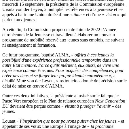
mercredi 15 septembre, la présidente de la Commission européenne,
Ursula von der Leyen, a multiplié les références à la jeunesse et les
appels à bâtir une Union dotée d’une «
âme
» et d’une «
vision
» qui
parlent aux jeunes.
À cette fin, la Commission proposera de faire de 2022 l’Année
européenne de la Jeunesse et travaillera à élaborer un nouveau
programme de mobilité réservé aux jeunes sans emplois, ne suivant
ni enseignement ni formation.
Ce futur programme, baptisé ALMA, «
offrira à ces jeunes la
possibilité d'une expérience professionnelle temporaire dans un
autre État membre. Parce qu'ils méritent, eux aussi, de vivre une
expérience comme
Erasmus
. Pour acquérir des compétences, pour
créer des liens et se forger leur propre identité européenne
», a
détaillé Mme von der Leyen, sans toutefois donné de précision sur le
délai de mise en œuvre d’ALMA.
Outre ces deux initiatives, la présidente a insisté sur le fait que le
Pacte Vert européen et le Plan de relance européen
Next Generation
EU
devaient être perçus comme «
visant à protéger l’avenir
» des
jeunes.
Louant «
l’inspiration que nous pouvons puiser chez les jeunes
» et
appelant de ses vœux une Europe à l'image de «
la prochaine