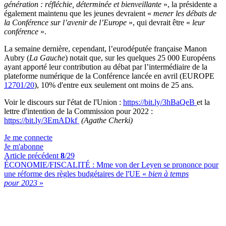
génération : réfléchie, déterminée et bienveillante
», la présidente a
également maintenu que les jeunes devraient «
mener les débats de
la Conférence sur l’avenir de l’Europe
», qui devrait être «
leur
conférence
».
La semaine dernière, cependant, l’eurodéputée française Manon
Aubry (
La Gauche
) notait que, sur les quelques 25 000 Européens
ayant apporté leur contribution au débat par l’intermédiaire de la
plateforme numérique de la Conférence lancée en avril (EUROPE
12701/20
), 10% d'entre eux seulement ont moins de 25 ans.
Voir le discours sur l'état de l'Union :
https://bit.ly/3hBaQeB
et la
lettre d'intention de la Commission pour 2022 :
https://bit.ly/3EmADkf
(Agathe Cherki)
Je me connecte
Je m'abonne
Article précédent
8
/29
ÉCONOMIE/FISCALITÉ :
Mme von der Leyen se prononce pour
une réforme des règles budgétaires de l'UE «
bien à temps
pour 2023
»