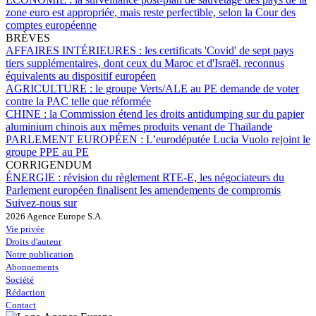
zone euro est appropriée, mais reste perfectible, selon la Cour des
comptes européenne
BRÈVES
AFFAIRES INTÉRIEURES :
les certificats 'Covid' de sept pays
tiers supplémentaires, dont ceux du Maroc et d'Israël, reconnus
équivalents au dispositif européen
AGRICULTURE :
le groupe Verts/ALE au PE demande de voter
contre la PAC telle que réformée
CHINE :
la Commission étend les droits antidumping sur du papier
aluminium chinois aux mêmes produits venant de Thaïlande
PARLEMENT EUROPÉEN :
L’eurodéputée Lucia Vuolo rejoint le
groupe PPE au PE
CORRIGENDUM
ÉNERGIE :
révision du règlement RTE-E, les négociateurs du
Parlement européen finalisent les amendements de compromis
Suivez-nous sur
2026 Agence Europe S.A.
Vie privée
Droits d'auteur
Notre publication
Abonnements
Société
Rédaction
Contact