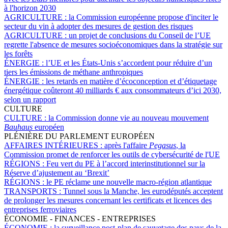
à l'horizon 2030
AGRICULTURE :
la Commission européenne propose d'inciter le
secteur du vin à adopter des mesures de gestion des risques
AGRICULTURE :
un projet de conclusions du Conseil de l’UE
regrette l'absence de mesures socioéconomiques dans la stratégie sur
les forêts
ÉNERGIE :
l’UE et les États-Unis s’accordent pour réduire d’un
tiers les émissions de méthane anthropiques
ÉNERGIE :
les retards en matière d’écoconception et d’étiquetage
énergétique coûteront 40 milliards € aux consommateurs d’ici 2030,
selon un rapport
CULTURE
CULTURE :
la Commission donne vie au nouveau mouvement
Bauhaus
européen
PLÉNIÈRE DU PARLEMENT EUROPÉEN
AFFAIRES INTÉRIEURES :
après l'affaire
Pegasus
, la
Commission promet de renforcer les outils de cybersécurité de l'UE
RÉGIONS :
Feu vert du PE à l’accord interinstitutionnel sur la
Réserve d’ajustement au ‘Brexit’
RÉGIONS :
le PE réclame une nouvelle macro-région atlantique
TRANSPORTS :
Tunnel sous la Manche, les eurodéputés acceptent
de prolonger les mesures concernant les certificats et licences des
entreprises ferroviaires
ÉCONOMIE - FINANCES - ENTREPRISES
ÉCONOMIE :
la surveillance post-plan de sauvetage des pays de la