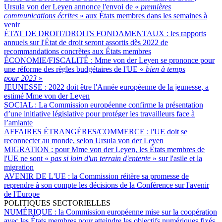
Ursula von der Leyen annonce l'envoi de «
premières
communications écrites
» aux États membres dans les semaines à
venir
ÉTAT DE DROIT/DROITS FONDAMENTAUX :
les rapports
annuels sur l'État de droit seront assortis dès 2022 de
recommandations concrètes aux États membres
ÉCONOMIE/FISCALITÉ :
Mme von der Leyen se prononce pour
une réforme des règles budgétaires de l'UE «
bien à temps
pour 2023
»
JEUNESSE :
2022 doit être l'Année européenne de la jeunesse, a
estimé Mme von der Leyen
SOCIAL :
La Commission européenne confirme la présentation
d’une initiative législative pour protéger les travailleurs face à
l’amiante
AFFAIRES ÉTRANGÈRES/COMMERCE :
l'UE doit se
reconnecter au monde, selon Ursula von der Leyen
MIGRATION :
pour Mme von der Leyen, les États membres de
l'UE ne sont «
pas si loin d'un terrain d'entente
» sur l'asile et la
migration
AVENIR DE L'UE :
la Commission réitère sa promesse de
reprendre à son compte les décisions de la Conférence sur l'avenir
de l'Europe
POLITIQUES SECTORIELLES
NUMÉRIQUE :
la Commission européenne mise sur la coopération
avec les États membres pour atteindre les objectifs numériques fixés