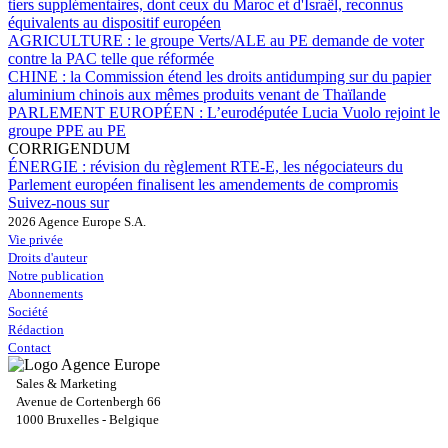
tiers supplémentaires, dont ceux du Maroc et d'Israël, reconnus
équivalents au dispositif européen
AGRICULTURE :
le groupe Verts/ALE au PE demande de voter
contre la PAC telle que réformée
CHINE :
la Commission étend les droits antidumping sur du papier
aluminium chinois aux mêmes produits venant de Thaïlande
PARLEMENT EUROPÉEN :
L’eurodéputée Lucia Vuolo rejoint le
groupe PPE au PE
CORRIGENDUM
ÉNERGIE :
révision du règlement RTE-E, les négociateurs du
Parlement européen finalisent les amendements de compromis
Suivez-nous sur
2026 Agence Europe S.A.
Vie privée
Droits d'auteur
Notre publication
Abonnements
Société
Rédaction
Contact
Sales & Marketing
Avenue de Cortenbergh 66
1000 Bruxelles - Belgique