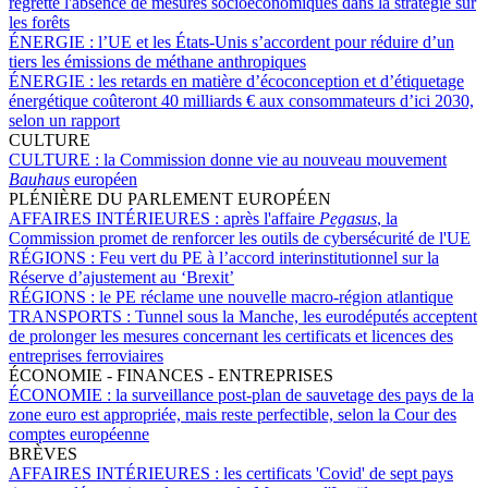
regrette l'absence de mesures socioéconomiques dans la stratégie sur
les forêts
ÉNERGIE :
l’UE et les États-Unis s’accordent pour réduire d’un
tiers les émissions de méthane anthropiques
ÉNERGIE :
les retards en matière d’écoconception et d’étiquetage
énergétique coûteront 40 milliards € aux consommateurs d’ici 2030,
selon un rapport
CULTURE
CULTURE :
la Commission donne vie au nouveau mouvement
Bauhaus
européen
PLÉNIÈRE DU PARLEMENT EUROPÉEN
AFFAIRES INTÉRIEURES :
après l'affaire
Pegasus
, la
Commission promet de renforcer les outils de cybersécurité de l'UE
RÉGIONS :
Feu vert du PE à l’accord interinstitutionnel sur la
Réserve d’ajustement au ‘Brexit’
RÉGIONS :
le PE réclame une nouvelle macro-région atlantique
TRANSPORTS :
Tunnel sous la Manche, les eurodéputés acceptent
de prolonger les mesures concernant les certificats et licences des
entreprises ferroviaires
ÉCONOMIE - FINANCES - ENTREPRISES
ÉCONOMIE :
la surveillance post-plan de sauvetage des pays de la
zone euro est appropriée, mais reste perfectible, selon la Cour des
comptes européenne
BRÈVES
AFFAIRES INTÉRIEURES :
les certificats 'Covid' de sept pays