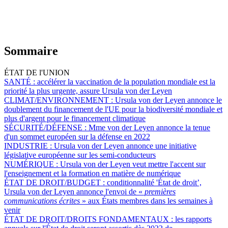
Sommaire
ÉTAT DE l'UNION
SANTÉ :
accélérer la vaccination de la population mondiale est la
priorité la plus urgente, assure Ursula von der Leyen
CLIMAT/ENVIRONNEMENT :
Ursula von der Leyen annonce le
doublement du financement de l'UE pour la biodiversité mondiale et
plus d'argent pour le financement climatique
SÉCURITÉ/DÉFENSE :
Mme von der Leyen annonce la tenue
d'un sommet européen sur la défense en 2022
INDUSTRIE :
Ursula von der Leyen annonce une initiative
législative européenne sur les semi-conducteurs
NUMÉRIQUE :
Ursula von der Leyen veut mettre l'accent sur
l'enseignement et la formation en matière de numérique
ÉTAT DE DROIT/BUDGET :
conditionnalité 'État de droit’,
Ursula von der Leyen annonce l'envoi de «
premières
communications écrites
» aux États membres dans les semaines à
venir
ÉTAT DE DROIT/DROITS FONDAMENTAUX :
les rapports