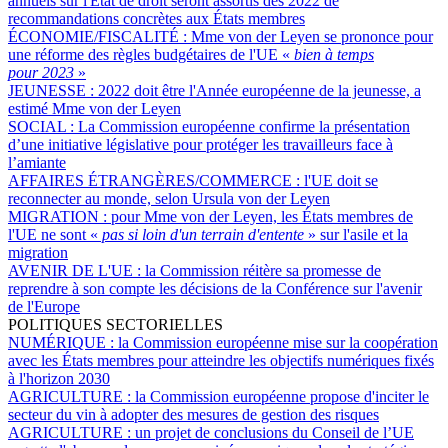
annuels sur l'État de droit seront assortis dès 2022 de
recommandations concrètes aux États membres
ÉCONOMIE/FISCALITÉ :
Mme von der Leyen se prononce pour
une réforme des règles budgétaires de l'UE «
bien à temps
pour 2023
»
JEUNESSE :
2022 doit être l'Année européenne de la jeunesse, a
estimé Mme von der Leyen
SOCIAL :
La Commission européenne confirme la présentation
d’une initiative législative pour protéger les travailleurs face à
l’amiante
AFFAIRES ÉTRANGÈRES/COMMERCE :
l'UE doit se
reconnecter au monde, selon Ursula von der Leyen
MIGRATION :
pour Mme von der Leyen, les États membres de
l'UE ne sont «
pas si loin d'un terrain d'entente
» sur l'asile et la
migration
AVENIR DE L'UE :
la Commission réitère sa promesse de
reprendre à son compte les décisions de la Conférence sur l'avenir
de l'Europe
POLITIQUES SECTORIELLES
NUMÉRIQUE :
la Commission européenne mise sur la coopération
avec les États membres pour atteindre les objectifs numériques fixés
à l'horizon 2030
AGRICULTURE :
la Commission européenne propose d'inciter le
secteur du vin à adopter des mesures de gestion des risques
AGRICULTURE :
un projet de conclusions du Conseil de l’UE