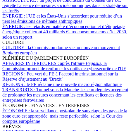
AGRICULTURE :
un projet de conclusions du Conseil de l’UE
regrette l'absence de mesures socioéconomiques dans la stratégie sur
les forêts
ÉNERGIE :
l’UE et les États-Unis s’accordent pour réduire d’un
tiers les émissions de méthane anthropiques
ÉNERGIE :
les retards en matière d’écoconception et d’étiquetage
énergétique coûteront 40 milliards € aux consommateurs d’ici 2030,
selon un rapport
CULTURE
CULTURE :
la Commission donne vie au nouveau mouvement
Bauhaus
européen
PLÉNIÈRE DU PARLEMENT EUROPÉEN
AFFAIRES INTÉRIEURES :
après l'affaire
Pegasus
, la
Commission promet de renforcer les outils de cybersécurité de l'UE
RÉGIONS :
Feu vert du PE à l’accord interinstitutionnel sur la
Réserve d’ajustement au ‘Brexit’
RÉGIONS :
le PE réclame une nouvelle macro-région atlantique
TRANSPORTS :
Tunnel sous la Manche, les eurodéputés acceptent
de prolonger les mesures concernant les certificats et licences des
entreprises ferroviaires
ÉCONOMIE - FINANCES - ENTREPRISES
ÉCONOMIE :
la surveillance post-plan de sauvetage des pays de la
zone euro est appropriée, mais reste perfectible, selon la Cour des
comptes européenne
BRÈVES