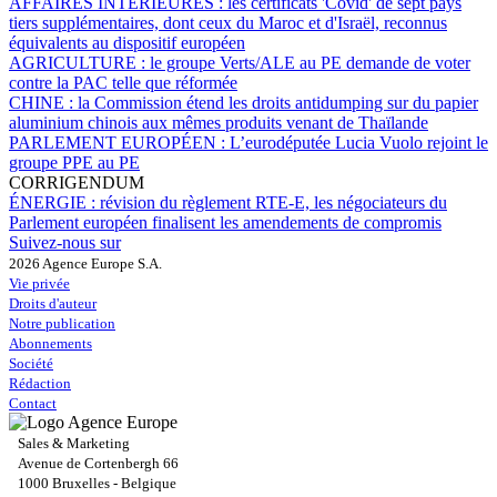
AFFAIRES INTÉRIEURES :
les certificats 'Covid' de sept pays
tiers supplémentaires, dont ceux du Maroc et d'Israël, reconnus
équivalents au dispositif européen
AGRICULTURE :
le groupe Verts/ALE au PE demande de voter
contre la PAC telle que réformée
CHINE :
la Commission étend les droits antidumping sur du papier
aluminium chinois aux mêmes produits venant de Thaïlande
PARLEMENT EUROPÉEN :
L’eurodéputée Lucia Vuolo rejoint le
groupe PPE au PE
CORRIGENDUM
ÉNERGIE :
révision du règlement RTE-E, les négociateurs du
Parlement européen finalisent les amendements de compromis
Suivez-nous sur
2026 Agence Europe S.A.
Vie privée
Droits d'auteur
Notre publication
Abonnements
Société
Rédaction
Contact
Sales & Marketing
Avenue de Cortenbergh 66
1000 Bruxelles - Belgique