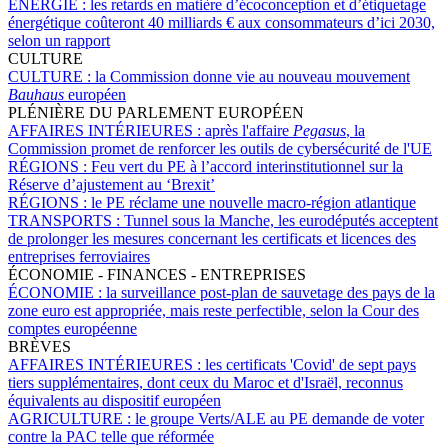
ÉNERGIE :
les retards en matière d’écoconception et d’étiquetage
énergétique coûteront 40 milliards € aux consommateurs d’ici 2030,
selon un rapport
CULTURE
CULTURE :
la Commission donne vie au nouveau mouvement
Bauhaus
européen
PLÉNIÈRE DU PARLEMENT EUROPÉEN
AFFAIRES INTÉRIEURES :
après l'affaire
Pegasus
, la
Commission promet de renforcer les outils de cybersécurité de l'UE
RÉGIONS :
Feu vert du PE à l’accord interinstitutionnel sur la
Réserve d’ajustement au ‘Brexit’
RÉGIONS :
le PE réclame une nouvelle macro-région atlantique
TRANSPORTS :
Tunnel sous la Manche, les eurodéputés acceptent
de prolonger les mesures concernant les certificats et licences des
entreprises ferroviaires
ÉCONOMIE - FINANCES - ENTREPRISES
ÉCONOMIE :
la surveillance post-plan de sauvetage des pays de la
zone euro est appropriée, mais reste perfectible, selon la Cour des
comptes européenne
BRÈVES
AFFAIRES INTÉRIEURES :
les certificats 'Covid' de sept pays
tiers supplémentaires, dont ceux du Maroc et d'Israël, reconnus
équivalents au dispositif européen
AGRICULTURE :
le groupe Verts/ALE au PE demande de voter
contre la PAC telle que réformée