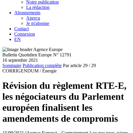
Notre publication
La rédaction
Abonnements
Aperçu
Je m'abonne
Contact
Connexion
EN
Bulletin Quotidien Europe N° 12791
16 septembre 2021
Sommaire
Publication complète
Par article
29
/ 29
CORRIGENDUM /
Énergie
Révision du règlement RTE-E,
les négociateurs du Parlement
européen finalisent les
amendements de compromis
15/09/2021 (Agence Europe)
–
Contrairement à ce que nous avions