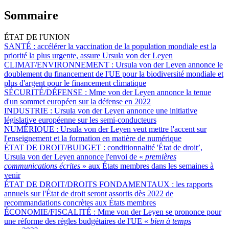
Sommaire
ÉTAT DE l'UNION
SANTÉ :
accélérer la vaccination de la population mondiale est la
priorité la plus urgente, assure Ursula von der Leyen
CLIMAT/ENVIRONNEMENT :
Ursula von der Leyen annonce le
doublement du financement de l'UE pour la biodiversité mondiale et
plus d'argent pour le financement climatique
SÉCURITÉ/DÉFENSE :
Mme von der Leyen annonce la tenue
d'un sommet européen sur la défense en 2022
INDUSTRIE :
Ursula von der Leyen annonce une initiative
législative européenne sur les semi-conducteurs
NUMÉRIQUE :
Ursula von der Leyen veut mettre l'accent sur
l'enseignement et la formation en matière de numérique
ÉTAT DE DROIT/BUDGET :
conditionnalité 'État de droit’,
Ursula von der Leyen annonce l'envoi de «
premières
communications écrites
» aux États membres dans les semaines à
venir
ÉTAT DE DROIT/DROITS FONDAMENTAUX :
les rapports
annuels sur l'État de droit seront assortis dès 2022 de
recommandations concrètes aux États membres
ÉCONOMIE/FISCALITÉ :
Mme von der Leyen se prononce pour
une réforme des règles budgétaires de l'UE «
bien à temps