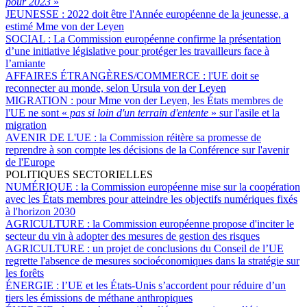
pour 2023
»
JEUNESSE :
2022 doit être l'Année européenne de la jeunesse, a
estimé Mme von der Leyen
SOCIAL :
La Commission européenne confirme la présentation
d’une initiative législative pour protéger les travailleurs face à
l’amiante
AFFAIRES ÉTRANGÈRES/COMMERCE :
l'UE doit se
reconnecter au monde, selon Ursula von der Leyen
MIGRATION :
pour Mme von der Leyen, les États membres de
l'UE ne sont «
pas si loin d'un terrain d'entente
» sur l'asile et la
migration
AVENIR DE L'UE :
la Commission réitère sa promesse de
reprendre à son compte les décisions de la Conférence sur l'avenir
de l'Europe
POLITIQUES SECTORIELLES
NUMÉRIQUE :
la Commission européenne mise sur la coopération
avec les États membres pour atteindre les objectifs numériques fixés
à l'horizon 2030
AGRICULTURE :
la Commission européenne propose d'inciter le
secteur du vin à adopter des mesures de gestion des risques
AGRICULTURE :
un projet de conclusions du Conseil de l’UE
regrette l'absence de mesures socioéconomiques dans la stratégie sur
les forêts
ÉNERGIE :
l’UE et les États-Unis s’accordent pour réduire d’un
tiers les émissions de méthane anthropiques