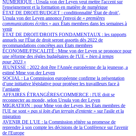
NUMÉRIQUE :
Ursula von der Leyen veut mettre l'accent sur
l'enseignement et la formation en matière de numérique
ÉTAT DE DROIT/BUDGET :
conditionnalité 'État de droit’,
Ursula von der Leyen annonce l'envoi de «
premières
communications écrites
» aux États membres dans les semaines à
venir
ÉTAT DE DROIT/DROITS FONDAMENTAUX :
les rapports
annuels sur l'État de droit seront assortis dès 2022 de
recommandations concrètes aux États membres
ÉCONOMIE/FISCALITÉ :
Mme von der Leyen se prononce pour
une réforme des règles budgétaires de l'UE «
bien à temps
pour 2023
»
JEUNESSE :
2022 doit être l'Année européenne de la jeunesse, a
estimé Mme von der Leyen
SOCIAL :
La Commission européenne confirme la présentation
d’une initiative législative pour protéger les travailleurs face à
l’amiante
AFFAIRES ÉTRANGÈRES/COMMERCE :
l'UE doit se
reconnecter au monde, selon Ursula von der Leyen
MIGRATION :
pour Mme von der Leyen, les États membres de
l'UE ne sont «
pas si loin d'un terrain d'entente
» sur l'asile et la
migration
AVENIR DE L'UE :
la Commission réitère sa promesse de
reprendre à son compte les décisions de la Conférence sur l'avenir
de l'Europe