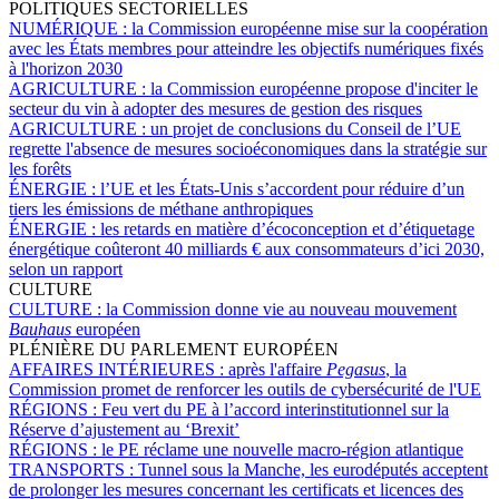
POLITIQUES SECTORIELLES
NUMÉRIQUE :
la Commission européenne mise sur la coopération
avec les États membres pour atteindre les objectifs numériques fixés
à l'horizon 2030
AGRICULTURE :
la Commission européenne propose d'inciter le
secteur du vin à adopter des mesures de gestion des risques
AGRICULTURE :
un projet de conclusions du Conseil de l’UE
regrette l'absence de mesures socioéconomiques dans la stratégie sur
les forêts
ÉNERGIE :
l’UE et les États-Unis s’accordent pour réduire d’un
tiers les émissions de méthane anthropiques
ÉNERGIE :
les retards en matière d’écoconception et d’étiquetage
énergétique coûteront 40 milliards € aux consommateurs d’ici 2030,
selon un rapport
CULTURE
CULTURE :
la Commission donne vie au nouveau mouvement
Bauhaus
européen
PLÉNIÈRE DU PARLEMENT EUROPÉEN
AFFAIRES INTÉRIEURES :
après l'affaire
Pegasus
, la
Commission promet de renforcer les outils de cybersécurité de l'UE
RÉGIONS :
Feu vert du PE à l’accord interinstitutionnel sur la
Réserve d’ajustement au ‘Brexit’
RÉGIONS :
le PE réclame une nouvelle macro-région atlantique
TRANSPORTS :
Tunnel sous la Manche, les eurodéputés acceptent
de prolonger les mesures concernant les certificats et licences des