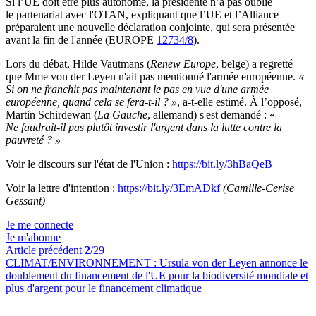
Si l’UE doit être plus autonome, la présidente n’a pas oublié
le partenariat avec l'OTAN, expliquant que l’UE et l’Alliance
préparaient une nouvelle déclaration conjointe, qui sera présentée
avant la fin de l'année (EUROPE
12734/8
).
Lors du débat, Hilde Vautmans (
Renew Europe
, belge) a regretté
que Mme von der Leyen n'ait pas mentionné l'armée européenne.
«
Si on ne franchit pas maintenant le pas en vue d'une armée
européenne, quand cela se fera-t-il ? »
, a-t-elle estimé. À l’opposé,
Martin Schirdewan (
La Gauche
, allemand) s'est demandé : «
Ne faudrait-il pas plutôt investir l'argent dans la lutte contre la
pauvreté ? »
Voir le discours sur l'état de l'Union :
https://bit.ly/3hBaQeB
Voir la lettre d'intention :
https://bit.ly/3EmADkf
(Camille-Cerise
Gessant)
Je me connecte
Je m'abonne
Article précédent
2
/29
CLIMAT/ENVIRONNEMENT :
Ursula von der Leyen annonce le
doublement du financement de l'UE pour la biodiversité mondiale et
plus d'argent pour le financement climatique