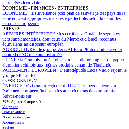
entreprises ferroviaires
ÉCONOMIE - FINANCES - ENTREPRISES
ÉCONOMIE :
la surveillance post-plan de sauvetage des pays de la
zone euro est appropriée, mais reste perfectible, selon la Cour des
comptes européenne
BRÈVES
AFFAIRES INTÉRIEURES :
les certificats 'Covid' de sept pays
tiers supplémentaires, dont ceux du Maroc et d'Israël, reconnus
équivalents au dispositif européen
AGRICULTURE :
le groupe Verts/ALE au PE demande de voter
contre la PAC telle que réformée
CHINE :
la Commission étend les droits antidumping sur du papier
aluminium chinois aux mêmes produits venant de Thaïlande
PARLEMENT EUROPÉEN :
L’eurodéputée Lucia Vuolo rejoint le
groupe PPE au PE
CORRIGENDUM
ÉNERGIE :
révision du règlement RTE-E, les négociateurs du
Parlement européen finalisent les amendements de compromis
Suivez-nous sur
2026 Agence Europe S.A.
Vie privée
Droits d'auteur
Notre publication
Abonnements
Société