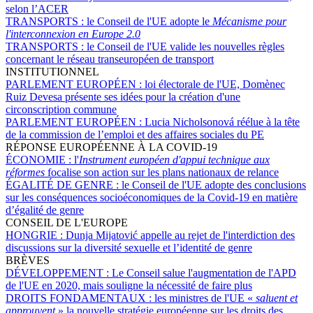
selon l’ACER
TRANSPORTS :
le Conseil de l'UE adopte le
Mécanisme pour
l'interconnexion en Europe 2.0
TRANSPORTS :
le Conseil de l'UE valide les nouvelles règles
concernant le réseau transeuropéen de transport
INSTITUTIONNEL
PARLEMENT EUROPÉEN :
loi électorale de l'UE, Domènec
Ruiz Devesa présente ses idées pour la création d'une
circonscription commune
PARLEMENT EUROPÉEN :
Lucia Nicholsonová réélue à la tête
de la commission de l’emploi et des affaires sociales du PE
RÉPONSE EUROPÉENNE À LA COVID-19
ÉCONOMIE :
l'
Instrument européen d'appui technique aux
réformes
focalise son action sur les plans nationaux de relance
ÉGALITÉ DE GENRE :
le Conseil de l'UE adopte des conclusions
sur les conséquences socioéconomiques de la Covid-19 en matière
d’égalité de genre
CONSEIL DE L'EUROPE
HONGRIE :
Dunja Mijatović appelle au rejet de l'interdiction des
discussions sur la diversité sexuelle et l’identité de genre
BRÈVES
DÉVELOPPEMENT :
Le Conseil salue l'augmentation de l'APD
de l'UE en 2020, mais souligne la nécessité de faire plus
DROITS FONDAMENTAUX :
les ministres de l'UE «
saluent et
approuvent
» la nouvelle stratégie européenne sur les droits des