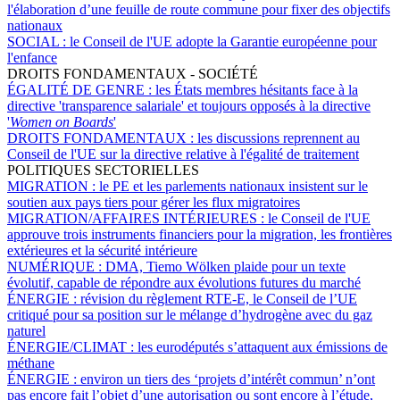
l'élaboration d’une feuille de route commune pour fixer des objectifs
nationaux
SOCIAL :
le Conseil de l'UE adopte la Garantie européenne pour
l'enfance
DROITS FONDAMENTAUX - SOCIÉTÉ
ÉGALITÉ DE GENRE :
les États membres hésitants face à la
directive 'transparence salariale' et toujours opposés à la directive
'
Women on Boards
'
DROITS FONDAMENTAUX :
les discussions reprennent au
Conseil de l'UE sur la directive relative à l'égalité de traitement
POLITIQUES SECTORIELLES
MIGRATION :
le PE et les parlements nationaux insistent sur le
soutien aux pays tiers pour gérer les flux migratoires
MIGRATION/AFFAIRES INTÉRIEURES :
le Conseil de l'UE
approuve trois instruments financiers pour la migration, les frontières
extérieures et la sécurité intérieure
NUMÉRIQUE :
DMA, Tiemo Wölken plaide pour un texte
évolutif, capable de répondre aux évolutions futures du marché
ÉNERGIE :
révision du règlement RTE-E, le Conseil de l’UE
critiqué pour sa position sur le mélange d’hydrogène avec du gaz
naturel
ÉNERGIE/CLIMAT :
les eurodéputés s’attaquent aux émissions de
méthane
ÉNERGIE :
environ un tiers des ‘projets d’intérêt commun’ n’ont
pas encore fait l’objet d’une autorisation ou sont encore à l’étude,