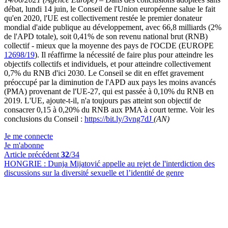
débat, lundi 14 juin, le Conseil de l'Union européenne salue le fait
qu'en 2020, l'UE est collectivement restée le premier donateur
mondial d'aide publique au développement, avec 66,8 milliards (2%
de l'APD totale),
soit 0,41% de son revenu national brut (RNB)
collectif - mieux que la moyenne des pays de l'OCDE (EUROPE
12698/19
). Il réaffirme la nécessité de faire plus pour atteindre les
objectifs collectifs et individuels, et pour atteindre collectivement
0,7% du RNB d'ici 2030. Le Conseil se dit en effet gravement
préoccupé par la diminution de l'APD aux pays les moins avancés
(PMA) provenant de l'UE-27, qui est passée à 0,10% du RNB en
2019. L'UE, ajoute-t-il, n'a toujours pas atteint son objectif de
consacrer 0,15 à 0,20% du RNB aux PMA à court terme. Voir les
conclusions du Conseil :
https://bit.ly/3vng7dJ
(AN)
Je me connecte
Je m'abonne
Article précédent
32
/34
HONGRIE :
Dunja Mijatović appelle au rejet de l'interdiction des
discussions sur la diversité sexuelle et l’identité de genre