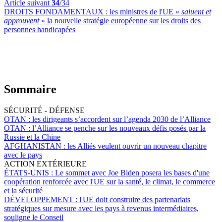
Article suivant
34
/34
DROITS FONDAMENTAUX :
les ministres de l'UE «
saluent et
approuvent
» la nouvelle stratégie européenne sur les droits des
personnes handicapées
Sommaire
SÉCURITÉ - DÉFENSE
OTAN :
les dirigeants s’accordent sur l’agenda 2030 de l’Alliance
OTAN :
l’Alliance se penche sur les nouveaux défis posés par la
Russie et la Chine
AFGHANISTAN :
les Alliés veulent ouvrir un nouveau chapitre
avec le pays
ACTION EXTÉRIEURE
ÉTATS-UNIS :
Le sommet avec Joe Biden posera les bases d'une
coopération renforcée avec l'UE sur la santé, le climat, le commerce
et la sécurité
DÉVELOPPEMENT :
l'UE doit construire des partenariats
stratégiques sur mesure avec les pays à revenus intermédiaires,
souligne le Conseil