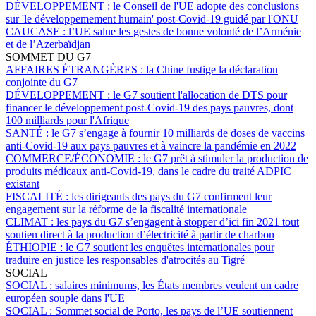
DÉVELOPPEMENT :
le Conseil de l'UE adopte des conclusions
sur 'le développemement humain' post-Covid-19 guidé par l'ONU
CAUCASE :
l’UE salue les gestes de bonne volonté de l’Arménie
et de l’Azerbaïdjan
SOMMET DU G7
AFFAIRES ÉTRANGÈRES :
la Chine fustige la déclaration
conjointe du G7
DÉVELOPPEMENT :
le G7 soutient l'allocation de DTS pour
financer le développement post-Covid-19 des pays pauvres, dont
100 milliards pour l'Afrique
SANTÉ :
le G7 s’engage à fournir 10 milliards de doses de vaccins
anti-Covid-19 aux pays pauvres et à vaincre la pandémie en 2022
COMMERCE/ÉCONOMIE :
le G7 prêt à stimuler la production de
produits médicaux anti-Covid-19, dans le cadre du traité ADPIC
existant
FISCALITÉ :
les dirigeants des pays du G7 confirment leur
engagement sur la réforme de la fiscalité internationale
CLIMAT :
les pays du G7 s’engagent à stopper d’ici fin 2021 tout
soutien direct à la production d’électricité à partir de charbon
ÉTHIOPIE :
le G7 soutient les enquêtes internationales pour
traduire en justice les responsables d'atrocités au Tigré
SOCIAL
SOCIAL :
salaires minimums, les États membres veulent un cadre
européen souple dans l'UE
SOCIAL :
Sommet social de Porto, les pays de l’UE soutiennent