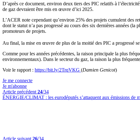
D’après ce document, environ deux tiers des PIC relatifs à l’électricité
de gaz devraient être mis en œuvre d’ici 2025.
L’ACER note cependant qu’environ 25% des projets cumulent des retards,
dont le statut n’a pas progressé au cours des six dernières années (la 
promoteurs de projets.
Au final, la mise en œuvre de plus de la moitié des PIC a progressé sel
Comme pour les années précédentes, la raison principale la plus fréquem
environnementaux). Dans le secteur du gaz, la raison la plus fréquent
Voir le rapport :
https://bit.ly/2TrqVKG
(
Damien Genicot
)
Je me connecte
Je m'abonne
Article précédent
24
/34
ÉNERGIE/CLIMAT :
les eurodéputés s’attaquent aux émissions de 
Article suivant
26
/34