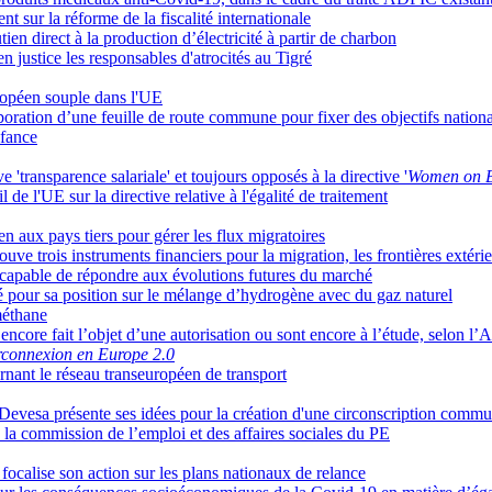
 sur la réforme de la fiscalité internationale
ien direct à la production d’électricité à partir de charbon
en justice les responsables d'atrocités au Tigré
ropéen souple dans l'UE
boration d’une feuille de route commune pour fixer des objectifs nation
nfance
e 'transparence salariale' et toujours opposés à la directive '
Women on 
 de l'UE sur la directive relative à l'égalité de traitement
ien aux pays tiers pour gérer les flux migratoires
uve trois instruments financiers pour la migration, les frontières extérieu
capable de répondre aux évolutions futures du marché
é pour sa position sur le mélange d’hydrogène avec du gaz naturel
méthane
 encore fait l’objet d’une autorisation ou sont encore à l’étude, selon 
rconnexion en Europe 2.0
rnant le réseau transeuropéen de transport
Devesa présente ses idées pour la création d'une circonscription comm
 la commission de l’emploi et des affaires sociales du PE
focalise son action sur les plans nationaux de relance