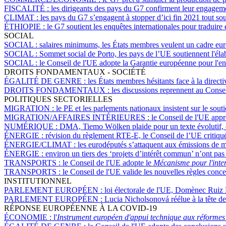
FISCALITÉ :
les dirigeants des pays du G7 confirment leur engagement
CLIMAT :
les pays du G7 s’engagent à stopper d’ici fin 2021 tout sout
ÉTHIOPIE :
le G7 soutient les enquêtes internationales pour traduire 
SOCIAL
SOCIAL :
salaires minimums, les États membres veulent un cadre eu
SOCIAL :
Sommet social de Porto, les pays de l’UE soutiennent l'éla
SOCIAL :
le Conseil de l'UE adopte la Garantie européenne pour l'e
DROITS FONDAMENTAUX - SOCIÉTÉ
ÉGALITÉ DE GENRE :
les États membres hésitants face à la directiv
DROITS FONDAMENTAUX :
les discussions reprennent au Conseil
POLITIQUES SECTORIELLES
MIGRATION :
le PE et les parlements nationaux insistent sur le sout
MIGRATION/AFFAIRES INTÉRIEURES :
le Conseil de l'UE appro
NUMÉRIQUE :
DMA, Tiemo Wölken plaide pour un texte évolutif, 
ÉNERGIE :
révision du règlement RTE-E, le Conseil de l’UE critiqu
ÉNERGIE/CLIMAT :
les eurodéputés s’attaquent aux émissions de 
ÉNERGIE :
environ un tiers des ‘projets d’intérêt commun’ n’ont pas
TRANSPORTS :
le Conseil de l'UE adopte le
Mécanisme pour l'inte
TRANSPORTS :
le Conseil de l'UE valide les nouvelles règles conce
INSTITUTIONNEL
PARLEMENT EUROPÉEN :
loi électorale de l'UE, Domènec Ruiz 
PARLEMENT EUROPÉEN :
Lucia Nicholsonová réélue à la tête de
RÉPONSE EUROPÉENNE À LA COVID-19
ÉCONOMIE :
l'
Instrument européen d'appui technique aux réformes