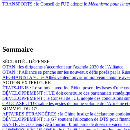
TRANSPORTS :
le Conseil de l'UE adopte le
Mécanisme pour l'inte
Sommaire
SÉCURITÉ - DÉFENSE
OTAN :
les dirigeants s’accordent sur l’agenda 2030 de l’Alliance
OTAN :
l’Alliance se penche sur les nouveaux défis posés par la Russ
AFGHANISTAN :
les Alliés veulent ouvrir un nouveau chapitre ave
ACTION EXTÉRIEURE
ÉTATS-UNIS :
Le sommet avec Joe Biden posera les bases d'une coopé
DÉVELOPPEMENT :
l'UE doit construire des partenariats stratégi
DÉVELOPPEMENT :
le Conseil de l'UE adopte des conclusions s
CAUCASE :
l’UE salue les gestes de bonne volonté de l’Arménie et
SOMMET DU G7
AFFAIRES ÉTRANGÈRES :
la Chine fustige la déclaration conjoi
DÉVELOPPEMENT :
le G7 soutient l'allocation de DTS pour finan
SANTÉ :
le G7 s’engage à fournir 10 milliards de doses de vaccins 
COMMERCE/ÉCONOMIE :
le G7 prêt à stimuler la production de