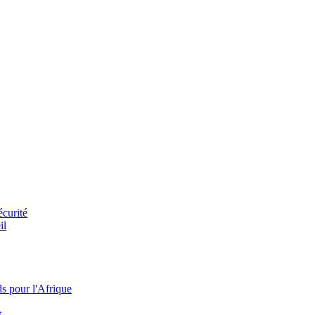
écurité
il
s pour l'Afrique
t