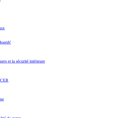
aux
Boards
'
res et la sécurité intérieure
l’ACER
une