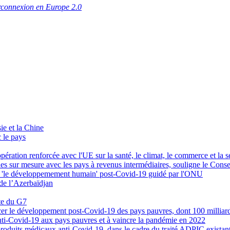
rconnexion en Europe 2.0
ie et la Chine
c le pays
ration renforcée avec l'UE sur la santé, le climat, le commerce et la s
ques sur mesure avec les pays à revenus intermédiaires, souligne le Conse
ur 'le développemement humain' post-Covid-19 guidé par l'ONU
 de l’Azerbaïdjan
nte du G7
cer le développement post-Covid-19 des pays pauvres, dont 100 milliard
anti-Covid-19 aux pays pauvres et à vaincre la pandémie en 2022
 produits médicaux anti-Covid-19, dans le cadre du traité ADPIC existan