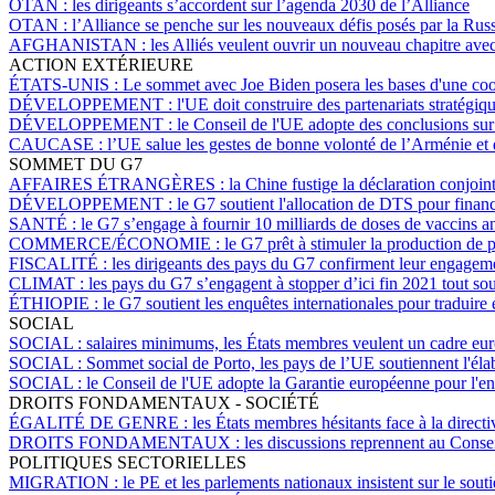
OTAN :
les dirigeants s’accordent sur l’agenda 2030 de l’Alliance
OTAN :
l’Alliance se penche sur les nouveaux défis posés par la Russ
AFGHANISTAN :
les Alliés veulent ouvrir un nouveau chapitre ave
ACTION EXTÉRIEURE
ÉTATS-UNIS :
Le sommet avec Joe Biden posera les bases d'une coopé
DÉVELOPPEMENT :
l'UE doit construire des partenariats stratégi
DÉVELOPPEMENT :
le Conseil de l'UE adopte des conclusions s
CAUCASE :
l’UE salue les gestes de bonne volonté de l’Arménie et
SOMMET DU G7
AFFAIRES ÉTRANGÈRES :
la Chine fustige la déclaration conjoi
DÉVELOPPEMENT :
le G7 soutient l'allocation de DTS pour finan
SANTÉ :
le G7 s’engage à fournir 10 milliards de doses de vaccins 
COMMERCE/ÉCONOMIE :
le G7 prêt à stimuler la production de
FISCALITÉ :
les dirigeants des pays du G7 confirment leur engagement
CLIMAT :
les pays du G7 s’engagent à stopper d’ici fin 2021 tout sout
ÉTHIOPIE :
le G7 soutient les enquêtes internationales pour traduire 
SOCIAL
SOCIAL :
salaires minimums, les États membres veulent un cadre eu
SOCIAL :
Sommet social de Porto, les pays de l’UE soutiennent l'éla
SOCIAL :
le Conseil de l'UE adopte la Garantie européenne pour l'e
DROITS FONDAMENTAUX - SOCIÉTÉ
ÉGALITÉ DE GENRE :
les États membres hésitants face à la directiv
DROITS FONDAMENTAUX :
les discussions reprennent au Conseil
POLITIQUES SECTORIELLES
MIGRATION :
le PE et les parlements nationaux insistent sur le sout