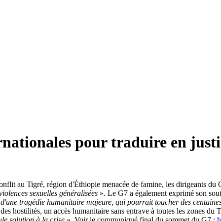
nationales pour traduire en justi
conflit au Tigré, région d'Éthiopie menacée de famine, les dirigeants du
violences sexuelles généralisées
»
.
Le G7 a également exprimé son soutie
d'une tragédie humanitaire majeure, qui pourrait toucher des centaines
hostilités, un accès humanitaire sans entrave à toutes les zones du Tigr
ule solution à la crise
». Voir le communiqué final du sommet du G7 :
h