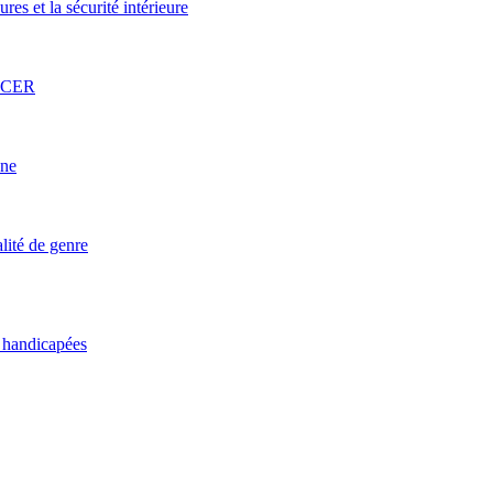
res et la sécurité intérieure
l’ACER
une
lité de genre
s handicapées