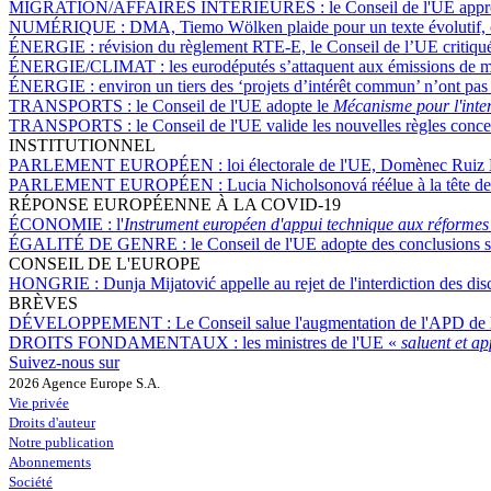
MIGRATION/AFFAIRES INTÉRIEURES :
le Conseil de l'UE appro
NUMÉRIQUE :
DMA, Tiemo Wölken plaide pour un texte évolutif, 
ÉNERGIE :
révision du règlement RTE-E, le Conseil de l’UE critiqu
ÉNERGIE/CLIMAT :
les eurodéputés s’attaquent aux émissions de 
ÉNERGIE :
environ un tiers des ‘projets d’intérêt commun’ n’ont pas
TRANSPORTS :
le Conseil de l'UE adopte le
Mécanisme pour l'inte
TRANSPORTS :
le Conseil de l'UE valide les nouvelles règles conce
INSTITUTIONNEL
PARLEMENT EUROPÉEN :
loi électorale de l'UE, Domènec Ruiz 
PARLEMENT EUROPÉEN :
Lucia Nicholsonová réélue à la tête de
RÉPONSE EUROPÉENNE À LA COVID-19
ÉCONOMIE :
l'
Instrument européen d'appui technique aux réformes
ÉGALITÉ DE GENRE :
le Conseil de l'UE adopte des conclusions 
CONSEIL DE L'EUROPE
HONGRIE :
Dunja Mijatović appelle au rejet de l'interdiction des disc
BRÈVES
DÉVELOPPEMENT :
Le Conseil salue l'augmentation de l'APD de l
DROITS FONDAMENTAUX :
les ministres de l'UE «
saluent et a
Suivez-nous sur
2026 Agence Europe S.A.
Vie privée
Droits d'auteur
Notre publication
Abonnements
Société