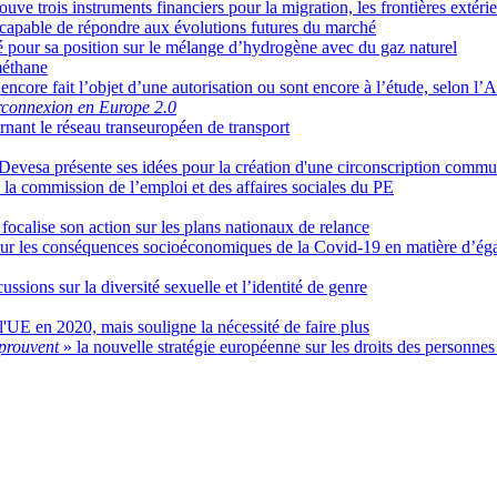
uve trois instruments financiers pour la migration, les frontières extérieu
capable de répondre aux évolutions futures du marché
é pour sa position sur le mélange d’hydrogène avec du gaz naturel
méthane
 encore fait l’objet d’une autorisation ou sont encore à l’étude, selon 
rconnexion en Europe 2.0
rnant le réseau transeuropéen de transport
Devesa présente ses idées pour la création d'une circonscription comm
 la commission de l’emploi et des affaires sociales du PE
focalise son action sur les plans nationaux de relance
sur les conséquences socioéconomiques de la Covid-19 en matière d’éga
ussions sur la diversité sexuelle et l’identité de genre
'UE en 2020, mais souligne la nécessité de faire plus
pprouvent
» la nouvelle stratégie européenne sur les droits des personne