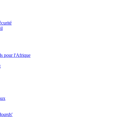
écurité
il
s pour l'Afrique
t
aux
Boards
'