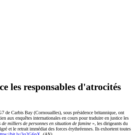
ce les responsables d'atrocités
 G7 de Carbis Bay (Cornouailles), sous présidence britannique, ont
n aux enquêtes internationales en cours pour traduire en justice les
 de milliers de personnes en situation de famine
», les dirigeants du
é et le retrait immédiat des forces érythréennes. Ils exhortent toutes
ttps://bit.ly/3q2G6pX
(AN)