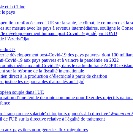
ie et la Chine
c le pays
ration renforcée avec l'UE sur la santé, le climat, le commerce et la s
ques sur mesure avec les pays à revenus intermédiaires, souligne le Conse
ur 'le développemement humain' post-Covid-19 guidé par l'ONU
 de l’Azerbaïdjan
nte du G7
cer le développement post-Covid-19 des pays pauvres, dont 100 milliard
anti-Covid-19 aux pays pauvres et à vaincre la pandémie en 2022
 produits médicaux anti-Covid-19, dans le cadre du traité ADPIC existan
 sur la réforme de la fiscalité internationale
ien direct à la production d’électricité à partir de charbon
en justice les responsables d'atrocités au Tigré
ropéen souple dans l'UE
boration d’une feuille de route commune pour fixer des objectifs nation
nfance
e 'transparence salariale' et toujours opposés à la directive '
Women on 
 de l'UE sur la directive relative à l'égalité de traitement
ien aux pays tiers pour gérer les flux migratoires