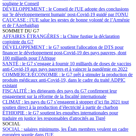
souligne le Conseil
DÉVELOPPEMENT :
le Conseil de l'UE adopte des conclusions
sur 'le développemement humain' post-Covid-19 guidé par l'ONU
CAUCASE :
l’UE salue les gestes de bonne volonté de l’Arménie
et de l’Azerbaïdjan
SOMMET DU G7
AFFAIRES ÉTRANGÈRES :
la Chine fustige la déclaration
conjointe du G7
DÉVELOPPEMENT :
le G7 soutient l'allocation de DTS pour
financer le développement post-Covid-19 des pays pauvres, dont
100 milliards pour l'Afrique
SANTÉ :
le G7 s’engage à fournir 10 milliards de doses de vaccins
anti-Covid-19 aux pays pauvres et à vaincre la pandémie en 2022
COMMERCE/ÉCONOMIE :
le G7 prêt à stimuler la production de
produits médicaux anti-Covid-19, dans le cadre du traité ADPIC
existant
FISCALITÉ :
les dirigeants des pays du G7 confirment leur
engagement sur la réforme de la fiscalité internationale
CLIMAT :
les pays du G7 s’engagent à stopper d’ici fin 2021 tout
soutien direct à la production d’électricité à partir de charbon
ÉTHIOPIE :
le G7 soutient les enquêtes internationales pour
traduire en justice les responsables d'atrocités au Tigré
SOCIAL
SOCIAL :
salaires minimums, les États membres veulent un cadre
européen souple dans l'UE