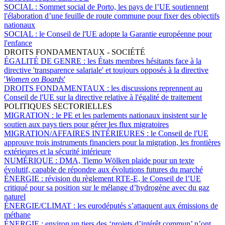
SOCIAL :
Sommet social de Porto, les pays de l’UE soutiennent
l'élaboration d’une feuille de route commune pour fixer des objectifs
nationaux
SOCIAL :
le Conseil de l'UE adopte la Garantie européenne pour
l'enfance
DROITS FONDAMENTAUX - SOCIÉTÉ
ÉGALITÉ DE GENRE :
les États membres hésitants face à la
directive 'transparence salariale' et toujours opposés à la directive
'
Women on Boards
'
DROITS FONDAMENTAUX :
les discussions reprennent au
Conseil de l'UE sur la directive relative à l'égalité de traitement
POLITIQUES SECTORIELLES
MIGRATION :
le PE et les parlements nationaux insistent sur le
soutien aux pays tiers pour gérer les flux migratoires
MIGRATION/AFFAIRES INTÉRIEURES :
le Conseil de l'UE
approuve trois instruments financiers pour la migration, les frontières
extérieures et la sécurité intérieure
NUMÉRIQUE :
DMA, Tiemo Wölken plaide pour un texte
évolutif, capable de répondre aux évolutions futures du marché
ÉNERGIE :
révision du règlement RTE-E, le Conseil de l’UE
critiqué pour sa position sur le mélange d’hydrogène avec du gaz
naturel
ÉNERGIE/CLIMAT :
les eurodéputés s’attaquent aux émissions de
méthane
ÉNERGIE :
environ un tiers des ‘projets d’intérêt commun’ n’ont