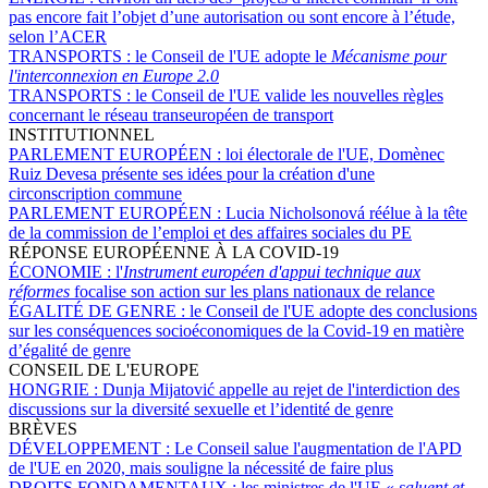
pas encore fait l’objet d’une autorisation ou sont encore à l’étude,
selon l’ACER
TRANSPORTS :
le Conseil de l'UE adopte le
Mécanisme pour
l'interconnexion en Europe 2.0
TRANSPORTS :
le Conseil de l'UE valide les nouvelles règles
concernant le réseau transeuropéen de transport
INSTITUTIONNEL
PARLEMENT EUROPÉEN :
loi électorale de l'UE, Domènec
Ruiz Devesa présente ses idées pour la création d'une
circonscription commune
PARLEMENT EUROPÉEN :
Lucia Nicholsonová réélue à la tête
de la commission de l’emploi et des affaires sociales du PE
RÉPONSE EUROPÉENNE À LA COVID-19
ÉCONOMIE :
l'
Instrument européen d'appui technique aux
réformes
focalise son action sur les plans nationaux de relance
ÉGALITÉ DE GENRE :
le Conseil de l'UE adopte des conclusions
sur les conséquences socioéconomiques de la Covid-19 en matière
d’égalité de genre
CONSEIL DE L'EUROPE
HONGRIE :
Dunja Mijatović appelle au rejet de l'interdiction des
discussions sur la diversité sexuelle et l’identité de genre
BRÈVES
DÉVELOPPEMENT :
Le Conseil salue l'augmentation de l'APD
de l'UE en 2020, mais souligne la nécessité de faire plus
DROITS FONDAMENTAUX :
les ministres de l'UE «
saluent et