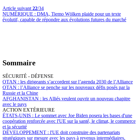
Article suivant
22
/34
NUMÉRIQUE :
DMA, Tiemo Wölken plaide pour un texte
évolutif, capable de répondre aux évolutions futures du marché
Sommaire
SÉCURITÉ - DÉFENSE
OTAN :
les dirigeants s’accordent sur l’agenda 2030 de l’Alliance
OTAN :
l’Alliance se penche sur les nouveaux défis posés par la
Russie et la Chine
AFGHANISTAN :
les Alliés veulent ouvrir un nouveau chapitre
avec le pays
ACTION EXTÉRIEURE
ÉTATS-UNIS :
Le sommet avec Joe Biden posera les bases d'une
coopération renforcée avec l'UE sur la santé, le climat, le commerce
et la sécurité
DÉVELOPPEMENT :
l'UE doit construire des partenariats
stratégiques sur mesure avec les pays à revenus intermédiaires,