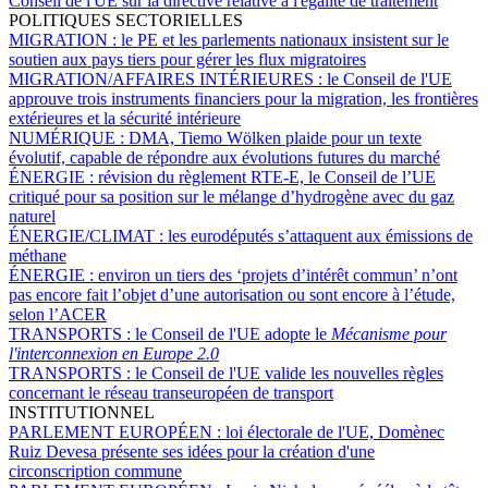
Conseil de l'UE sur la directive relative à l'égalité de traitement
POLITIQUES SECTORIELLES
MIGRATION :
le PE et les parlements nationaux insistent sur le
soutien aux pays tiers pour gérer les flux migratoires
MIGRATION/AFFAIRES INTÉRIEURES :
le Conseil de l'UE
approuve trois instruments financiers pour la migration, les frontières
extérieures et la sécurité intérieure
NUMÉRIQUE :
DMA, Tiemo Wölken plaide pour un texte
évolutif, capable de répondre aux évolutions futures du marché
ÉNERGIE :
révision du règlement RTE-E, le Conseil de l’UE
critiqué pour sa position sur le mélange d’hydrogène avec du gaz
naturel
ÉNERGIE/CLIMAT :
les eurodéputés s’attaquent aux émissions de
méthane
ÉNERGIE :
environ un tiers des ‘projets d’intérêt commun’ n’ont
pas encore fait l’objet d’une autorisation ou sont encore à l’étude,
selon l’ACER
TRANSPORTS :
le Conseil de l'UE adopte le
Mécanisme pour
l'interconnexion en Europe 2.0
TRANSPORTS :
le Conseil de l'UE valide les nouvelles règles
concernant le réseau transeuropéen de transport
INSTITUTIONNEL
PARLEMENT EUROPÉEN :
loi électorale de l'UE, Domènec
Ruiz Devesa présente ses idées pour la création d'une
circonscription commune