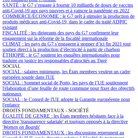
SANTÉ :
le G7 s’engage à fournir 10 milliards de doses de vaccins
anti-Covid-19 aux pays pauvres et à vaincre la pandémie en 2022
COMMERCE/ÉCONOMIE :
le G7 prêt à stimuler la production de
produits médicaux anti-Covid-19, dans le cadre du traité ADPIC
existant
FISCALITÉ :
les dirigeants des pays du G7 confirment leur
engagement sur la réforme de la fiscalité internationale
CLIMAT :
les pays du G7 s’engagent à stopper d’ici fin 2021 tout
soutien direct à la production d’électricité à partir de charbon
ÉTHIOPIE :
le G7 soutient les enquêtes internationales pour
traduire en justice les responsables d'atrocités au Tigré
SOCIAL
SOCIAL :
salaires minimums, les États membres veulent un cadre
européen souple dans l'UE
SOCIAL :
Sommet social de Porto, les pays de l’UE soutiennent
l'élaboration d’une feuille de route commune pour fixer des objectifs
nationaux
SOCIAL :
le Conseil de l'UE adopte la Garantie européenne pour
l'enfance
DROITS FONDAMENTAUX - SOCIÉTÉ
ÉGALITÉ DE GENRE :
les États membres hésitants face à la
directive 'transparence salariale' et toujours opposés à la directive
'
Women on Boards
'
DROITS FONDAMENTAUX :
les discussions reprennent au