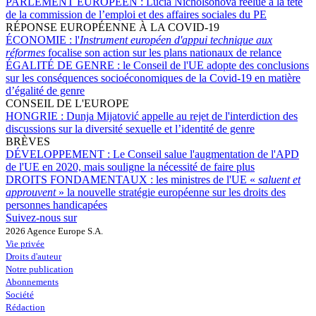
PARLEMENT EUROPÉEN :
Lucia Nicholsonová réélue à la tête
de la commission de l’emploi et des affaires sociales du PE
RÉPONSE EUROPÉENNE À LA COVID-19
ÉCONOMIE :
l'
Instrument européen d'appui technique aux
réformes
focalise son action sur les plans nationaux de relance
ÉGALITÉ DE GENRE :
le Conseil de l'UE adopte des conclusions
sur les conséquences socioéconomiques de la Covid-19 en matière
d’égalité de genre
CONSEIL DE L'EUROPE
HONGRIE :
Dunja Mijatović appelle au rejet de l'interdiction des
discussions sur la diversité sexuelle et l’identité de genre
BRÈVES
DÉVELOPPEMENT :
Le Conseil salue l'augmentation de l'APD
de l'UE en 2020, mais souligne la nécessité de faire plus
DROITS FONDAMENTAUX :
les ministres de l'UE «
saluent et
approuvent
» la nouvelle stratégie européenne sur les droits des
personnes handicapées
Suivez-nous sur
2026 Agence Europe S.A.
Vie privée
Droits d'auteur
Notre publication
Abonnements
Société
Rédaction