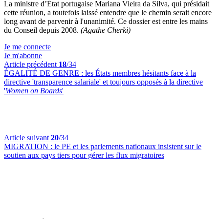
La ministre d’État portugaise Mariana Vieira da Silva, qui présidait
cette réunion, a toutefois laissé entendre que le chemin serait encore
long avant de parvenir à l'unanimité. Ce dossier est entre les mains
du Conseil depuis 2008.
(Agathe Cherki)
Je me connecte
Je m'abonne
Article précédent
18
/34
ÉGALITÉ DE GENRE :
les États membres hésitants face à la
directive 'transparence salariale' et toujours opposés à la directive
'
Women on Boards
'
Article suivant
20
/34
MIGRATION :
le PE et les parlements nationaux insistent sur le
soutien aux pays tiers pour gérer les flux migratoires