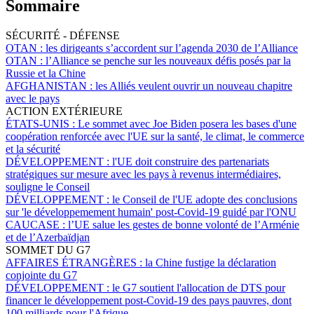
Sommaire
SÉCURITÉ - DÉFENSE
OTAN :
les dirigeants s’accordent sur l’agenda 2030 de l’Alliance
OTAN :
l’Alliance se penche sur les nouveaux défis posés par la
Russie et la Chine
AFGHANISTAN :
les Alliés veulent ouvrir un nouveau chapitre
avec le pays
ACTION EXTÉRIEURE
ÉTATS-UNIS :
Le sommet avec Joe Biden posera les bases d'une
coopération renforcée avec l'UE sur la santé, le climat, le commerce
et la sécurité
DÉVELOPPEMENT :
l'UE doit construire des partenariats
stratégiques sur mesure avec les pays à revenus intermédiaires,
souligne le Conseil
DÉVELOPPEMENT :
le Conseil de l'UE adopte des conclusions
sur 'le développemement humain' post-Covid-19 guidé par l'ONU
CAUCASE :
l’UE salue les gestes de bonne volonté de l’Arménie
et de l’Azerbaïdjan
SOMMET DU G7
AFFAIRES ÉTRANGÈRES :
la Chine fustige la déclaration
conjointe du G7
DÉVELOPPEMENT :
le G7 soutient l'allocation de DTS pour
financer le développement post-Covid-19 des pays pauvres, dont
100 milliards pour l'Afrique