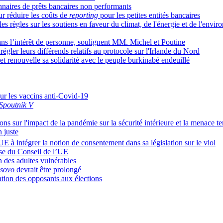
onnaires de prêts bancaires non performants
r réduire les coûts de
reporting
pour les petites entités bancaires
 règles sur les soutiens en faveur du climat, de l'énergie et de l'envi
dans l’intérêt de personne, soulignent MM. Michel et Poutine
régler leurs différends relatifs au protocole sur l'Irlande du Nord
et renouvelle sa solidarité avec le peuple burkinabé endeuillé
sur les vaccins anti-Covid-19
Spoutnik V
ns sur l'impact de la pandémie sur la sécurité intérieure et la menace ter
 juste
UE à intégrer la notion de consentement dans sa législation sur le viol
ise du Conseil de l’UE
n des adultes vulnérables
sovo
devrait être prolongé
ation des opposants aux élections