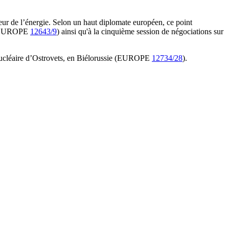
teur de l’énergie. Selon un haut diplomate européen, ce point
UE (EUROPE
12643/9
) ainsi qu'à la cinquième session de négociations sur
e nucléaire d’Ostrovets, en Biélorussie (EUROPE
12734/28
).