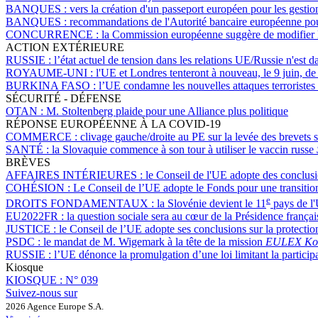
BANQUES :
vers la création d'un passeport européen pour les gesti
BANQUES :
recommandations de l'Autorité bancaire européenne pou
CONCURRENCE :
la Commission européenne suggère de modifier les
ACTION EXTÉRIEURE
RUSSIE :
l’état actuel de tension dans les relations UE/Russie n'est 
ROYAUME-UNI :
l'UE et Londres tenteront à nouveau, le 9 juin, de 
BURKINA FASO :
l’UE condamne les nouvelles attaques terroristes 
SÉCURITÉ - DÉFENSE
OTAN :
M. Stoltenberg plaide pour une Alliance plus politique
RÉPONSE EUROPÉENNE À LA COVID-19
COMMERCE :
clivage gauche/droite au PE sur la levée des brevets 
SANTÉ :
la Slovaquie commence à son tour à utiliser le vaccin russe
BRÈVES
AFFAIRES INTÉRIEURES :
le Conseil de l'UE adopte des conclusio
COHÉSION :
Le Conseil de l’UE adopte le Fonds pour une transition
e
DROITS FONDAMENTAUX :
la Slovénie devient le 11
pays de l'
EU2022FR :
la question sociale sera au cœur de la Présidence frança
JUSTICE :
le Conseil de l’UE adopte ses conclusions sur la protectio
PSDC :
le mandat de M. Wigemark à la tête de la mission
EULEX Ko
RUSSIE :
l’UE dénonce la promulgation d’une loi limitant la particip
Kiosque
KIOSQUE :
N° 039
Suivez-nous sur
2026 Agence Europe S.A.