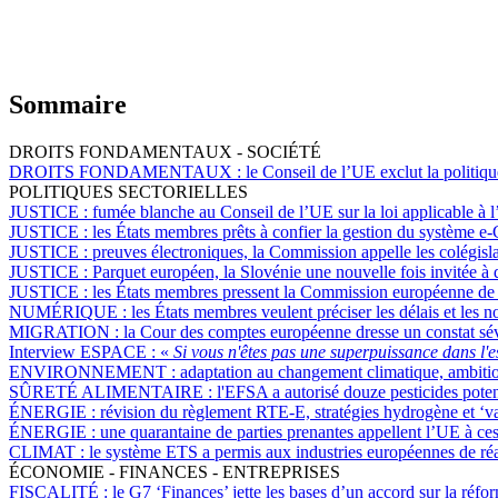
Sommaire
DROITS FONDAMENTAUX - SOCIÉTÉ
DROITS FONDAMENTAUX :
le Conseil de l’UE exclut la politi
POLITIQUES SECTORIELLES
JUSTICE :
fumée blanche au Conseil de l’UE sur la loi applicable à l
JUSTICE :
les États membres prêts à confier la gestion du système
JUSTICE :
preuves électroniques, la Commission appelle les colégisla
JUSTICE :
Parquet européen, la Slovénie une nouvelle fois invitée à 
JUSTICE :
les États membres pressent la Commission européenne de tr
NUMÉRIQUE :
les États membres veulent préciser les délais et les not
MIGRATION :
la Cour des comptes européenne dresse un constat sé
Interview ESPACE :
«
Si vous n'êtes pas une superpuissance dans l'
ENVIRONNEMENT :
adaptation au changement climatique, ambition 
SÛRETÉ ALIMENTAIRE :
l'EFSA a autorisé douze pesticides pote
ÉNERGIE :
révision du règlement RTE-E, stratégies hydrogène et ‘v
ÉNERGIE :
une quarantaine de parties prenantes appellent l’UE à ces
CLIMAT :
le système ETS a permis aux industries européennes de réal
ÉCONOMIE - FINANCES - ENTREPRISES
FISCALITÉ :
le G7 ‘Finances’ jette les bases d’un accord sur la réform