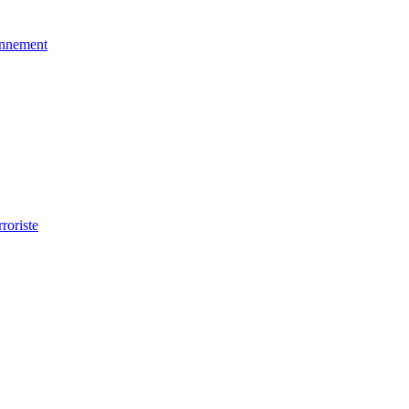
ronnement
roriste