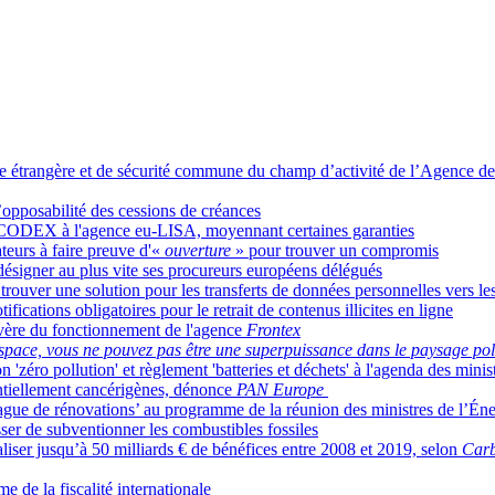
que étrangère et de sécurité commune du champ d’activité de l’Agence d
’opposabilité des cessions de créances
 e-CODEX à l'agence eu-LISA, moyennant certaines garanties
teurs à faire preuve d'«
ouverture
» pour trouver un compromis
désigner au plus vite ses procureurs européens délégués
ouver une solution pour les transferts de données personnelles vers le
ifications obligatoires pour le retrait de contenus illicites en ligne
vère du fonctionnement de l'agence
Frontex
espace, vous ne pouvez pas être une superpuissance dans le paysage po
'zéro pollution' et règlement 'batteries et déchets' à l'agenda des mini
ntiellement cancérigènes, dénonce
PAN Europe
ague de rénovations’ au programme de la réunion des ministres de l’Én
ser de subventionner les combustibles fossiles
iser jusqu’à 50 milliards € de bénéfices entre 2008 et 2019, selon
Carb
e de la fiscalité internationale