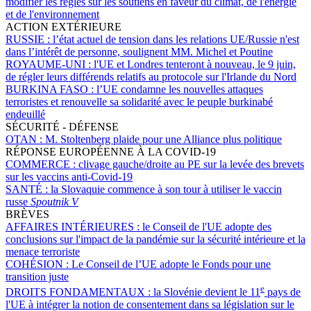
modifier les règles sur les soutiens en faveur du climat, de l'énergie
et de l'environnement
ACTION EXTÉRIEURE
RUSSIE :
l’état actuel de tension dans les relations UE/Russie n'est
dans l’intérêt de personne, soulignent MM. Michel et Poutine
ROYAUME-UNI :
l'UE et Londres tenteront à nouveau, le 9 juin,
de régler leurs différends relatifs au protocole sur l'Irlande du Nord
BURKINA FASO :
l’UE condamne les nouvelles attaques
terroristes et renouvelle sa solidarité avec le peuple burkinabé
endeuillé
SÉCURITÉ - DÉFENSE
OTAN :
M. Stoltenberg plaide pour une Alliance plus politique
RÉPONSE EUROPÉENNE À LA COVID-19
COMMERCE :
clivage gauche/droite au PE sur la levée des brevets
sur les vaccins anti-Covid-19
SANTÉ :
la Slovaquie commence à son tour à utiliser le vaccin
russe
Spoutnik V
BRÈVES
AFFAIRES INTÉRIEURES :
le Conseil de l'UE adopte des
conclusions sur l'impact de la pandémie sur la sécurité intérieure et la
menace terroriste
COHÉSION :
Le Conseil de l’UE adopte le Fonds pour une
transition juste
e
DROITS FONDAMENTAUX :
la Slovénie devient le 11
pays de
l'UE à intégrer la notion de consentement dans sa législation sur le