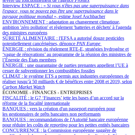
sévère du fonctionnement de l'agence
Frontex
Interview ESPACE :
«
Si vous n'êtes pas une superpuissance dans
l'espace, vous ne pouvez pas être une superpuissance dans le
paysage politique mondial
», estime Josef Aschbacher
ENVIRONNEMENT :
adaptation au changement climatique,
ambition 'zéro pollution' et règlement 'batteries et déchets' à l'agenda
des ministres européens
SÛRETÉ ALIMENTAIRE :
l'EFSA a autorisé douze pesticides
potentiellement cancérigènes, dénonce
PAN Europe
ÉNERGIE :
révision du règlement RTE-E, stratégies hydrogène et
‘vague de rénovations’ au programme de la réunion des ministres de
l’Énergie des États membres
ÉNERGIE :
une quarantaine de parties prenantes appellent l’UE à
cesser de subventionner les combustibles fossiles
CLIMAT :
le système ETS a permis aux industries européennes de
réaliser jusqu’à 50 milliards € de bénéfices entre 2008 et 2019, selon
Carbon Market Watch
ÉCONOMIE - FINANCES - ENTREPRISES
FISCALITÉ :
le G7 ‘Finances’ jette les bases d’un accord sur la
réforme de la fiscalité internationale
BANQUES :
vers la création d'un passeport européen pour
les gestionnaires de prêts bancaires non performants
BANQUES :
recommandations de l'Autorité bancaire européenne
pour réduire les coûts de
reporting
pour les petites entités bancaires
CONCURRENCE :
la Commission européenne suggère de