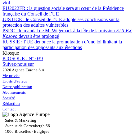
viol
EU2022FR :
la question sociale sera au cœur de la Présidence
française du Conseil de l’UE
JUSTICE :
le Conseil de l’UE adopte ses conclusions sur la
protection des adultes vulnérables
PSDC :
le mandat de M. Wigemark à la tête de la mission
EULEX
Kosovo
devrait être prolongé
RUSSIE :
l’UE dénonce la promulgation d’une loi limitant la
participation des opposants aux élections
Kiosque
KIOSQUE :
N° 039
Suivez-nous sur
2026 Agence Europe S.A.
Vie privée
Droits d'auteur
Notre publication
Abonnements
Société
Rédaction
Contact
Sales & Marketing
Avenue de Cortenbergh 66
1000 Bruxelles - Belgique