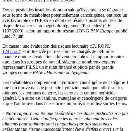
Douze pesticides instables, dont on sait qu'ils peuvent se dégrader
sous forme de métabolites potentiellement cancérigènes, ont reçu un
avis favorable de l'EFSA en dépit des résultats positifs de tests de
risque de cancer et au mépris du règlement 'Pesticides' (CE
1107/2009), selon un rapport du réseau d'ONG
PAN Europe
, publié
lundi 7 juin.
En cause : une évaluation des risques lacunaire (EUROPE
12471/22
) et influencée par des comités chargés de définir la
manière dont les évaluations doivent être faites. Le rapport montre
que, dans les groupes de travail, siègent de nombreux experts
représentant l’ILSI, un institut financé et piloté par de grands
groupes comme
BASF
,
Monsanto
ou
Syngenta
.
Les métabolites comprennent l'hydrazine, cancérigène de catégorie 1
que l'on trouve dans le pesticide hydrazide maléique utilisé sur les
oignons, les pommes de terre, les carottes et comme herbicide
général. Un autre est l'aniline, mutagène et cancérigène de catégorie
2 que l'on trouve dans l'insecticide buprofézine, utilisé sur les fleurs.
«
Notre rapport montre que la sûreté de ces douze pesticides n’a pas
été démontrée. Cela signifie que les denrées alimentaires et les
aliments pour animaux sont contaminés par des substances
présentant un risque inacceptablement élevé d'effets graves sur la