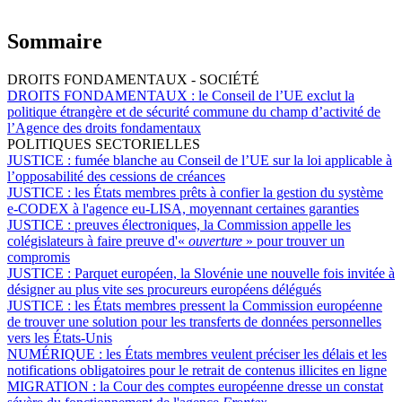
Sommaire
DROITS FONDAMENTAUX - SOCIÉTÉ
DROITS FONDAMENTAUX :
le Conseil de l’UE exclut la
politique étrangère et de sécurité commune du champ d’activité de
l’Agence des droits fondamentaux
POLITIQUES SECTORIELLES
JUSTICE :
fumée blanche au Conseil de l’UE sur la loi applicable à
l’opposabilité des cessions de créances
JUSTICE :
les États membres prêts à confier la gestion du système
e-CODEX à l'agence eu-LISA, moyennant certaines garanties
JUSTICE :
preuves électroniques, la Commission appelle les
colégislateurs à faire preuve d'«
ouverture
» pour trouver un
compromis
JUSTICE :
Parquet européen, la Slovénie une nouvelle fois invitée à
désigner au plus vite ses procureurs européens délégués
JUSTICE :
les États membres pressent la Commission européenne
de trouver une solution pour les transferts de données personnelles
vers les États-Unis
NUMÉRIQUE :
les États membres veulent préciser les délais et les
notifications obligatoires pour le retrait de contenus illicites en ligne
MIGRATION :
la Cour des comptes européenne dresse un constat