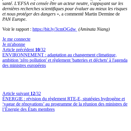
santé. L'EFSA est censée être un acteur neutre, s'appuyant sur les
dernières recherches scientifiques pour évaluer au mieux les risques
et nous protéger des dangers
», a commenté Martin Dermine de
PAN Europe
.
Voir le rapport :
https://bit.ly/3cmOGdw
(Aminata Niang)
Je me connecte
Je m'abonne
Article précédent
10
/32
ENVIRONNEMENT :
adaptation au changement climatique,
ambition 'zéro pollution' et règlement 'batteries et déchets' à l'agenda
des ministres européens
Article suivant
12
/32
ÉNERGIE :
révision du règlement RTE-E, stratégies hydrogène et
‘vague de rénovations’ au programme de la réunion des ministres de
l’Énergie des États membres