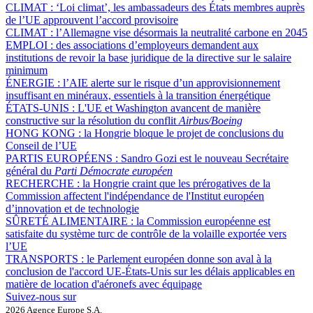
CLIMAT :
‘Loi climat’, les ambassadeurs des États membres auprès
de l’UE approuvent l’accord provisoire
CLIMAT :
l’Allemagne vise désormais la neutralité carbone en 2045
EMPLOI :
des associations d’employeurs demandent aux
institutions de revoir la base juridique de la directive sur le salaire
minimum
ÉNERGIE :
l’AIE alerte sur le risque d’un approvisionnement
insuffisant en minéraux, essentiels à la transition énergétique
ÉTATS-UNIS :
L'UE et Washington avancent de manière
constructive sur la résolution du conflit
Airbus/Boeing
HONG KONG :
la Hongrie bloque le projet de conclusions du
Conseil de l’UE
PARTIS EUROPÉENS :
Sandro Gozi est le nouveau Secrétaire
général du
Parti Démocrate européen
RECHERCHE :
la Hongrie craint que les prérogatives de la
Commission affectent l'indépendance de l'Institut européen
d’innovation et de technologie
SÛRETÉ ALIMENTAIRE :
la Commission européenne est
satisfaite du système turc de contrôle de la volaille exportée vers
l’UE
TRANSPORTS :
le Parlement européen donne son aval à la
conclusion de l'accord UE-États-Unis sur les délais applicables en
matière de location d'aéronefs avec équipage
Suivez-nous sur
2026 Agence Europe S.A.