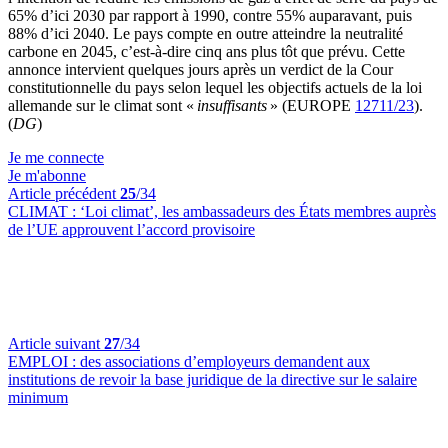
65% d’ici 2030 par rapport à 1990, contre 55% auparavant, puis
88% d’ici 2040. Le pays compte en outre atteindre la neutralité
carbone en 2045, c’est-à-dire cinq ans plus tôt que prévu. Cette
annonce intervient quelques jours après un verdict de la Cour
constitutionnelle du pays selon lequel les objectifs actuels de la loi
allemande sur le climat sont «
insuffisants
» (EUROPE
12711/23
).
(
DG
)
Je me connecte
Je m'abonne
Article précédent
25
/34
CLIMAT :
‘Loi climat’, les ambassadeurs des États membres auprès
de l’UE approuvent l’accord provisoire
Article suivant
27
/34
EMPLOI :
des associations d’employeurs demandent aux
institutions de revoir la base juridique de la directive sur le salaire
minimum