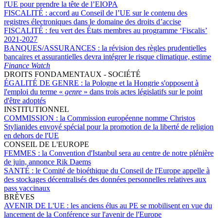
l'UE pour prendre la tête de l’EIOPA
FISCALITÉ :
accord au Conseil de l’UE sur le contenu des
registres électroniques dans le domaine des droits d’accise
FISCALITÉ :
feu vert des États membres au programme ‘Fiscalis’
2021-2027
BANQUES/ASSURANCES :
la révision des règles prudentielles
bancaires et assurantielles devra intégrer le risque climatique, estime
Finance Watch
DROITS FONDAMENTAUX - SOCIÉTÉ
ÉGALITÉ DE GENRE :
la Pologne et la Hongrie s'opposent à
l'emploi du terme «
genre
» dans trois actes législatifs sur le point
d'être adoptés
INSTITUTIONNEL
COMMISSION :
la Commission européenne nomme Christos
Stylianides envoyé spécial pour la promotion de la liberté de religion
en dehors de l'UE
CONSEIL DE L'EUROPE
FEMMES :
la Convention d'Istanbul sera au centre de notre plénière
de juin, annonce Rik Daems
SANTÉ :
le Comité de bioéthique du Conseil de l'Europe appelle à
des stockages décentralisés des données personnelles relatives aux
pass vaccinaux
BRÈVES
AVENIR DE L'UE :
les anciens élus au PE se mobilisent en vue du
lancement de la Conférence sur l'avenir de l'Europe