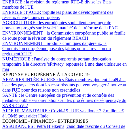
ÉNERGIE :
la révision du règlement RTE-E divise les États
membres de l'UE
ÉNERGIE :
l’ACER torpille les plans de développement des
réseaux énergétiques européens
AGRICULTURE :
les eurodéputés souhaitent engranger de
nouveaux progrès sur le volet ‘marché’ de la réforme de la PAC
ENVIRONNEMENT :
la Commission européenne publie sa feuille
de route pour la révision du règlement REACH
ENVIRONNEMENT :
produits chimiques dangereux, la
Commission européenne pose des jalons pour la révision du
règlement 'CLP'
NUMÉRIQUE :
l'analyse du compromis portant dérogation
temporaire à la directive 'ePrivacy' repoussée à une date ultérieure en
mai
RÉPONSE EUROPÉENNE À LA COVID-19
AFFAIRES INTÉRIEURES :
les États membres ajoutent Israël à la
liste des pays tiers dont les ressortissants peuvent voyager à nouveau
dans l'UE pour des raisons non essentielles
SANTÉ :
le Centre européen de prévention et de contrôle des
maladies publie ses orientations sur les procédures de séquençage du
SARS-CoV-2
AIDE HUMANITAIRE :
Covid-19, l'UE va allouer 2,2 millions €
à l'OMS pour aider l'Inde
ÉCONOMIE - FINANCES - ENTREPRISES
ASSURANCES :
Petra Hielkema, candidate favorite du Conseil de