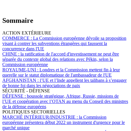
Sommaire
ACTION EXTÉRIEURE
COMMERCE :
La Commission européenne dévoile sa proposition
visant à contrer les subventions étrangères qui faussent la
concurrence dans l'UE
CHINE :
la ratification de l'accord d'investissement ne peut être
séparée du contexte global des relations avec Pékin, selon la
Commission européenne
ROYAUME-UNI :
Londres et la Commission mettent fin à leur
querelle sur le statut diplomatique de l'ambassadeur de l'UE
AFGHANISTAN :
l’UE et l’Inde appellent les talibans à s’engager
de bonne foi dans les négociations de paix
SÉCURITÉ - DÉFENSE
DÉFENSE :
boussole stratégique, Afrique, Russie, missions de
l’UE et coopération avec l’OTAN au menu du Conseil des ministres
de la défense européens
POLITIQUES SECTORIELLES
MARCHÉ INTÉRIEUR/INDUSTRIE :
la Commission
européenne présentera début 2022 un instrument d'urgence pour le
marché unique