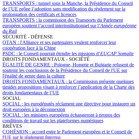
TRANSPORTS :
tunnel sous la Manche, la Présidence du Conseil
de l’UE prône l’adoption sans modification du règlement sur la
prolongation des certificats et licences
TRANSPORTS :
la commission des Transports du Parlement
européen soutient l’accord interinstitutionnel sur l’
Année européenne
du Rail
SÉCURITÉ - DÉFENSE
OTAN :
l'Alliance et ses partenaires veulent renforcer leur
coopération face à la Chine
PSDC :
le Conseil pourrait étendre les missions d’
EUCAP Somalie
DROITS FONDAMENTAUX - SOCIÉTÉ
ÉGALITÉ DE GENRE :
Pologne, Hongrie et Bulgarie refusent de
soutenir les conclusions de la Présidence du Conseil de l'UE sur
l'égalité de genre dans la culture
DROITS FONDAMENTAUX :
la Commission présente quelques
timides propositions visant à renforcer l’application de la Charte des
droits fondamentaux de l’UE
SOCIAL
SOCIAL :
les eurodéputés réclament une directive pour instaurer un
droit européen à la déconnexion
SOCIAL :
les ministres européens échangeront à propos des
conditions de travail sur les plateformes numériques
BRÈVES
COHÉSION :
accord entre le Parlement européen et le Conseil de
l'UE sur le règlement
Interreg