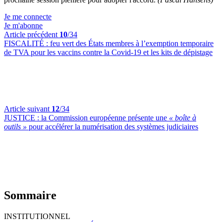
Je me connecte
Je m'abonne
Article précédent
10
/34
FISCALITÉ :
feu vert des États membres à l’exemption temporaire
de TVA pour les vaccins contre la Covid-19 et les kits de dépistage
Article suivant
12
/34
JUSTICE :
la Commission européenne présente une
« boîte à
outils »
pour accélérer la numérisation des systèmes judiciaires
Sommaire
INSTITUTIONNEL