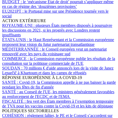
BUDGET :
le ‘mécanisme État de droit’ pourrait s’appliquer même
en cas de régime des ‘douzièmes provisoires’
EU2021PT :
le Portugal mise sur une Présidence tournée vers le
social
ACTION EXTÉRIEURE
ROYAUME-UNI :
plusieurs États membres disposés à poursuivre
les discussions en 2021, si les progrès avec Londres restent
insuffisants
ÉTATS-UNIS :
le Haut Représentant et la Commission européenne
proposent leur vision du futur partenariat transatlantique
MÉDITERRANNÉE :
le Conseil européen veut un partenariat
renouvelé avec les pays du voisinage sud
COMMERCE :
la Commission européenne publie les résultats de la
consultation sur la politique commerciale de l'UE
SOUDAN :
70 millions € d'aide annoncés lors de la visite de Janez
Lenarčič à Khartoum et dans les camps de réfugiés
RÉPONSE EUROPÉENNE À LA COVID-19
SANTÉ :
Covid-19, la Commission appelle à ne pas baisser la garde
pendant les fêtes de fin d'année
SANTÉ :
au Conseil de l'UE, les ministres généralement favorables
au renforcement de l'ECDC et de l'EMA
FISCALITÉ :
feu vert des États membres à l’exemption temporaire
de TVA pour les vaccins contre la Covid-19 et les kits de dépistage
POLITIQUES SECTORIELLES
COHÉSION :
règlement faîtier, le PE et le Conseil s’accordent sur