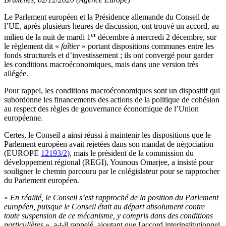
Le Parlement européen et la Présidence allemande du Conseil de
l’UE, après plusieurs heures de discussion, ont trouvé un accord, au
er
milieu de la nuit de mardi 1
décembre à mercredi 2 décembre, sur
le règlement dit «
faîtier
» portant dispositions communes entre les
fonds structurels et d’investissement ; ils ont convergé pour garder
les conditions macroéconomiques, mais dans une version très
allégée.
Pour rappel, les conditions macroéconomiques sont un dispositif qui
subordonne les financements des actions de la politique de cohésion
au respect des règles de gouvernance économique de l’Union
européenne.
Certes, le Conseil a ainsi réussi à maintenir les dispositions que le
Parlement européen avait rejetées dans son mandat de négociation
(EUROPE
12193/2
), mais le président de la commission du
développement régional (REGI), Younous Omarjee, a insisté pour
souligner le chemin parcouru par le colégislateur pour se rapprocher
du Parlement européen.
«
En réalité, le Conseil s’est rapproché de la position du Parlement
européen, puisque le Conseil était au départ absolument contre
toute suspension de ce mécanisme, y compris dans des conditions
particulières
», a-t-il rappelé, ajoutant que l'accord interinstitutionnel