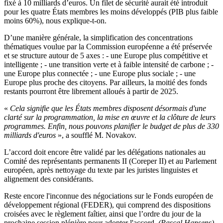
fixé à 10 milliards d’euros. Un filet de sécurité aurait été introduit
pour les quatre États membres les moins développés (PIB plus faible
moins 60%), nous explique-t-on.
D’une manière générale, la simplification des concentrations
thématiques voulue par la Commission européenne a été préservée
et se structure autour de 5 axes : - une Europe plus compétitive et
intelligente ; - une transition verte et à faible intensité de carbone ; -
une Europe plus connectée ; - une Europe plus sociale ; - une
Europe plus proche des citoyens. Par ailleurs, la moitié des fonds
restants pourront être librement alloués à partir de 2025.
«
Cela signifie que les États membres disposent désormais d'une
clarté sur la programmation, la mise en œuvre et la clôture de leurs
programmes. Enfin, nous pouvons planifier le budget de plus de 330
milliards d'euros
», a soufflé M. Novakov.
L’accord doit encore être validé par les délégations nationales au
Comité des représentants permanents II (Coreper II) et au Parlement
européen, après nettoyage du texte par les juristes linguistes et
alignement des considérants.
Reste encore l'inconnue des négociations sur le Fonds européen de
développement régional (FEDER), qui comprend des dispositions
croisées avec le règlement faîtier, ainsi que l’ordre du jour de la
prochaine session plénière pour adopter l'accord.
(Pascal Hansens)