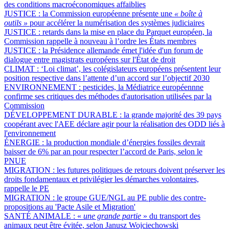
des conditions macroéconomiques affaiblies
JUSTICE :
la Commission européenne présente une
« boîte à
outils »
pour accélérer la numérisation des systèmes judiciaires
JUSTICE :
retards dans la mise en place du Parquet européen, la
Commission rappelle à nouveau à l’ordre les États membres
JUSTICE :
la Présidence allemande émet l'idée d'un forum de
dialogue entre magistrats européens sur l'État de droit
CLIMAT :
‘Loi climat’, les colégislateurs européens présentent leur
position respective dans l’attente d’un accord sur l’objectif 2030
ENVIRONNEMENT :
pesticides, la Médiatrice européennne
confirme ses critiques des méthodes d'autorisation utilisées par la
Commission
DÉVELOPPEMENT DURABLE :
la grande majorité des 39 pays
coopérant avec l'AEE déclare agir pour la réalisation des ODD liés à
l'environnement
ÉNERGIE :
la production mondiale d’énergies fossiles devrait
baisser de 6% par an pour respecter l’accord de Paris, selon le
PNUE
MIGRATION :
les futures politiques de retours doivent préserver les
droits fondamentaux et privilégier les démarches volontaires,
rappelle le PE
MIGRATION :
le groupe GUE/NGL au PE publie des contre-
propositions au 'Pacte Asile et Migration'
SANTÉ ANIMALE :
«
une grande partie
» du transport des
animaux peut être évitée, selon Janusz Wojciechowski