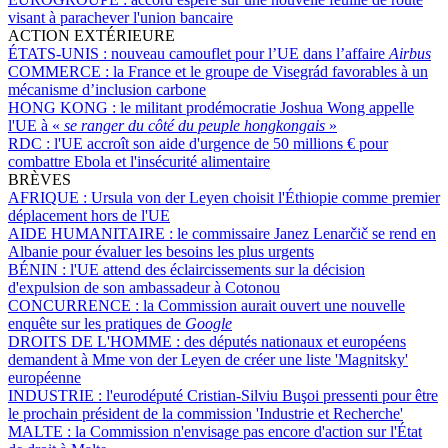
visant à parachever l'union bancaire
ACTION EXTÉRIEURE
ÉTATS-UNIS :
nouveau camouflet pour l’UE dans l’affaire
Airbus
COMMERCE :
la France et le groupe de Visegrád favorables à un
mécanisme d’inclusion carbone
HONG KONG :
le militant prodémocratie Joshua Wong appelle
l'UE à «
se ranger du côté du peuple hongkongais
»
RDC :
l'UE accroît son aide d'urgence de 50 millions € pour
combattre Ebola et l'insécurité alimentaire
BRÈVES
AFRIQUE :
Ursula von der Leyen choisit l'Éthiopie comme premier
déplacement hors de l'UE
AIDE HUMANITAIRE :
le commissaire Janez Lenarčič se rend en
Albanie pour évaluer les besoins les plus urgents
BÉNIN :
l'UE attend des éclaircissements sur la décision
d'expulsion de son ambassadeur à Cotonou
CONCURRENCE :
la Commission aurait ouvert une nouvelle
enquête sur les pratiques de
Google
DROITS DE L'HOMME :
des députés nationaux et européens
demandent à Mme von der Leyen de créer une liste 'Magnitsky'
européenne
INDUSTRIE :
l'eurodéputé Cristian-Silviu Buşoi pressenti pour être
le prochain président de la commission 'Industrie et Recherche'
MALTE :
la Commission n'envisage pas encore d'action sur l'État