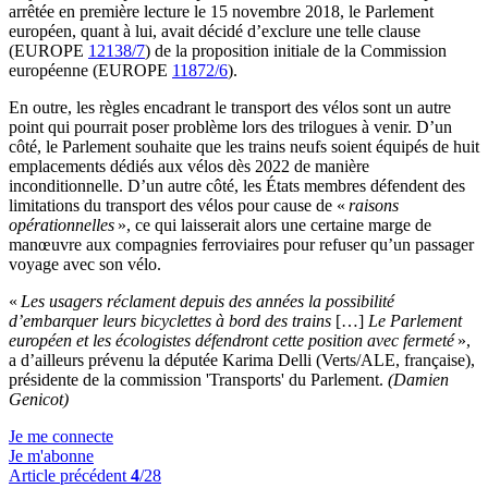
arrêtée en première lecture le 15 novembre 2018, le Parlement
européen, quant à lui, avait décidé d’exclure une telle clause
(EUROPE
12138/7
) de la proposition initiale de la Commission
européenne (EUROPE
11872/6
).
En outre, les règles encadrant le transport des vélos sont un autre
point qui pourrait poser problème lors des trilogues à venir. D’un
côté, le Parlement souhaite que les trains neufs soient équipés de huit
emplacements dédiés aux vélos dès 2022 de manière
inconditionnelle. D’un autre côté, les États membres défendent des
limitations du transport des vélos pour cause de «
raisons
opérationnelles
», ce qui laisserait alors une certaine marge de
manœuvre aux compagnies ferroviaires pour refuser qu’un passager
voyage avec son vélo.
«
Les usagers réclament depuis des années la possibilité
d’embarquer leurs bicyclettes à bord des trains
[…]
Le Parlement
européen et les écologistes défendront cette position avec fermeté
»,
a d’ailleurs prévenu la députée Karima Delli (Verts/ALE, française),
présidente de la commission 'Transports' du Parlement.
(Damien
Genicot)
Je me connecte
Je m'abonne
Article précédent
4
/28