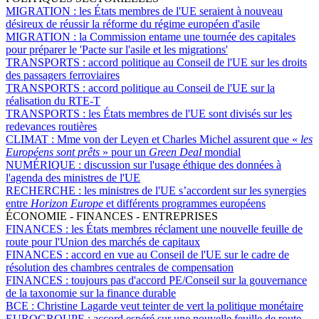
MIGRATION :
les États membres de l'UE seraient à nouveau
désireux de réussir la réforme du régime européen d'asile
MIGRATION :
la Commission entame une tournée des capitales
pour préparer le 'Pacte sur l'asile et les migrations'
TRANSPORTS :
accord politique au Conseil de l'UE sur les droits
des passagers ferroviaires
TRANSPORTS :
accord politique au Conseil de l'UE sur la
réalisation du RTE-T
TRANSPORTS :
les États membres de l'UE sont divisés sur les
redevances routières
CLIMAT :
Mme von der Leyen et Charles Michel assurent que «
les
Européens sont prêts
» pour un
Green Deal
mondial
NUMÉRIQUE :
discussion sur l'usage éthique des données à
l'agenda des ministres de l'UE
RECHERCHE :
les ministres de l'UE s’accordent sur les synergies
entre
Horizon Europe
et différents programmes européens
ÉCONOMIE - FINANCES - ENTREPRISES
FINANCES :
les États membres réclament une nouvelle feuille de
route pour l'Union des marchés de capitaux
FINANCES :
accord en vue au Conseil de l'UE sur le cadre de
résolution des chambres centrales de compensation
FINANCES :
toujours pas d'accord PE/Conseil sur la gouvernance
de la taxonomie sur la finance durable
BCE :
Christine Lagarde veut teinter de vert la politique monétaire
EUROGROUPE :
accord espéré sur une nouvelle feuille de route