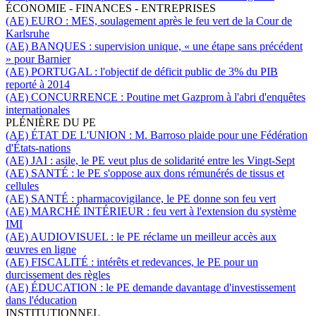
ÉCONOMIE - FINANCES - ENTREPRISES
(AE) EURO :
MES, soulagement après le feu vert de la Cour de
Karlsruhe
(AE) BANQUES :
supervision unique, « une étape sans précédent
» pour Barnier
(AE) PORTUGAL :
l'objectif de déficit public de 3% du PIB
reporté à 2014
(AE) CONCURRENCE :
Poutine met Gazprom à l'abri d'enquêtes
internationales
PLÉNIÈRE DU PE
(AE) ÉTAT DE L'UNION :
M. Barroso plaide pour une Fédération
d'États-nations
(AE) JAI :
asile,
le PE veut plus de solidarité entre les Vingt-Sept
(AE) SANTÉ :
le PE s'oppose aux dons rémunérés de tissus et
cellules
(AE) SANTÉ :
pharmacovigilance, le PE donne son feu vert
(AE) MARCHÉ INTÉRIEUR :
feu vert à l'extension du système
IMI
(AE) AUDIOVISUEL :
le PE réclame un meilleur accès aux
œuvres en ligne
(AE) FISCALITÉ :
intérêts et redevances, le PE pour un
durcissement des règles
(AE) ÉDUCATION :
le PE demande davantage d'investissement
dans l'éducation
INSTITUTIONNEL