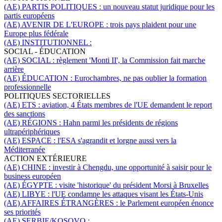
(AE) PARTIS POLITIQUES :
un nouveau statut juridique pour les
partis européens
(AE) AVENIR DE L'EUROPE :
trois pays plaident pour une
Europe plus fédérale
(AE) INSTITUTIONNEL :
SOCIAL - ÉDUCATION
(AE) SOCIAL :
règlement 'Monti II', la Commission fait marche
arrière
(AE) ÉDUCATION :
Eurochambres, ne pas oublier la formation
professionnelle
POLITIQUES SECTORIELLES
(AE) ETS :
aviation, 4 États membres de l'UE demandent le report
des sanctions
(AE) RÉGIONS :
Hahn parmi les présidents de régions
ultrapériphériques
(AE) ESPACE :
l'ESA s'agrandit et lorgne aussi vers la
Méditerranée
ACTION EXTÉRIEURE
(AE) CHINE :
investir à Chengdu, une opportunité à saisir pour le
business européen
(AE) ÉGYPTE :
visite 'historique' du président Morsi à Bruxelles
(AE) LIBYE :
l'UE condamne les attaques visant les États-Unis
(AE) AFFAIRES ÉTRANGÈRES :
le Parlement européen énonce
ses priorités
(AE) SERBIE/KOSOVO :