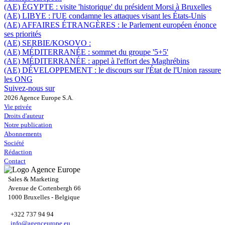
(AE) ÉGYPTE :
visite 'historique' du président Morsi à Bruxelles
(AE) LIBYE :
l'UE condamne les attaques visant les États-Unis
(AE) AFFAIRES ÉTRANGÈRES :
le Parlement européen énonce
ses priorités
(AE) SERBIE/KOSOVO :
(AE) MÉDITERRANÉE :
sommet du groupe '5+5'
(AE) MÉDITERRANÉE :
appel à l'effort des Maghrébins
(AE) DÉVELOPPEMENT :
le discours sur l'État de l'Union rassure
les ONG
Suivez-nous sur
2026 Agence Europe S.A.
Vie privée
Droits d'auteur
Notre publication
Abonnements
Société
Rédaction
Contact
Sales & Marketing
Avenue de Cortenbergh 66
1000 Bruxelles - Belgique
+322 737 94 94
info@agenceurope.eu