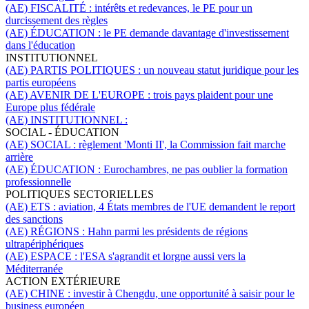
(AE) FISCALITÉ :
intérêts et redevances, le PE pour un
durcissement des règles
(AE) ÉDUCATION :
le PE demande davantage d'investissement
dans l'éducation
INSTITUTIONNEL
(AE) PARTIS POLITIQUES :
un nouveau statut juridique pour les
partis européens
(AE) AVENIR DE L'EUROPE :
trois pays plaident pour une
Europe plus fédérale
(AE) INSTITUTIONNEL :
SOCIAL - ÉDUCATION
(AE) SOCIAL :
règlement 'Monti II', la Commission fait marche
arrière
(AE) ÉDUCATION :
Eurochambres, ne pas oublier la formation
professionnelle
POLITIQUES SECTORIELLES
(AE) ETS :
aviation, 4 États membres de l'UE demandent le report
des sanctions
(AE) RÉGIONS :
Hahn parmi les présidents de régions
ultrapériphériques
(AE) ESPACE :
l'ESA s'agrandit et lorgne aussi vers la
Méditerranée
ACTION EXTÉRIEURE
(AE) CHINE :
investir à Chengdu, une opportunité à saisir pour le
business européen