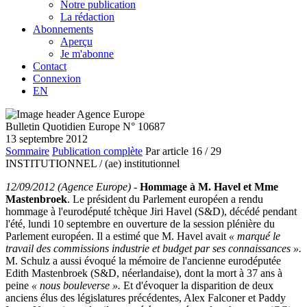
Notre publication
La rédaction
Abonnements
Aperçu
Je m'abonne
Contact
Connexion
EN
Bulletin Quotidien Europe N° 10687
13 septembre 2012
Sommaire
Publication complète
Par article
16
/ 29
INSTITUTIONNEL /
(ae) institutionnel
12/09/2012 (Agence Europe) -
Hommage à M. Havel et Mme
Mastenbroek
. Le président du Parlement européen a rendu
hommage à l'eurodéputé tchèque Jiri Havel (S&D), décédé pendant
l'été, lundi 10 septembre en ouverture de la session plénière du
Parlement européen. Il a estimé que M. Havel avait
« marqué le
travail des commissions industrie et budget par ses connaissances ».
M. Schulz a aussi évoqué la mémoire de l'ancienne eurodéputée
Edith Mastenbroek (S&D, néerlandaise), dont la mort à 37 ans à
peine
« nous bouleverse ».
Et d'évoquer la disparition de deux
anciens élus des législatures précédentes, Alex Falconer et Paddy