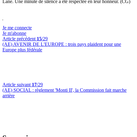
Lane. Une minute de silence a été respectée en leur honneur. (CG)
Je me connecte
Je m'abonne
Article précédent
15
/29
(AE) AVENIR DE L'EUROPE :
trois pays plaident pour une
Europe plus fédérale
Article suivant
17
/29
(AE) SOCIAL :
règlement 'Monti II', la Commission fait marche
arrière