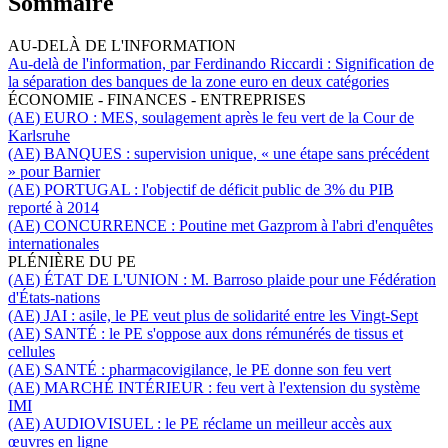
Sommaire
AU-DELÀ DE L'INFORMATION
Au-delà de l'information, par Ferdinando Riccardi :
Signification de
la séparation des banques de la zone euro en deux catégories
ÉCONOMIE - FINANCES - ENTREPRISES
(AE) EURO :
MES, soulagement après le feu vert de la Cour de
Karlsruhe
(AE) BANQUES :
supervision unique, « une étape sans précédent
» pour Barnier
(AE) PORTUGAL :
l'objectif de déficit public de 3% du PIB
reporté à 2014
(AE) CONCURRENCE :
Poutine met Gazprom à l'abri d'enquêtes
internationales
PLÉNIÈRE DU PE
(AE) ÉTAT DE L'UNION :
M. Barroso plaide pour une Fédération
d'États-nations
(AE) JAI :
asile,
le PE veut plus de solidarité entre les Vingt-Sept
(AE) SANTÉ :
le PE s'oppose aux dons rémunérés de tissus et
cellules
(AE) SANTÉ :
pharmacovigilance, le PE donne son feu vert
(AE) MARCHÉ INTÉRIEUR :
feu vert à l'extension du système
IMI
(AE) AUDIOVISUEL :
le PE réclame un meilleur accès aux
œuvres en ligne